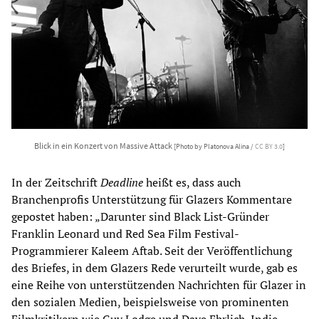
Blick in ein Konzert von Massive Attack
[Photo by Platonova Alina /
CC BY 3.0
]
In der Zeitschrift
Deadline
heißt es, dass auch
Branchenprofis Unterstützung für Glazers Kommentare
gepostet haben: „Darunter sind Black List-Gründer
Franklin Leonard und Red Sea Film Festival-
Programmierer Kaleem Aftab. Seit der Veröffentlichung
des Briefes, in dem Glazers Rede verurteilt wurde, gab es
eine Reihe von unterstützenden Nachrichten für Glazer in
den sozialen Medien, beispielsweise von prominenten
Filmkritikern wie Guy Lodge und Dave Ehrlich, Indie-