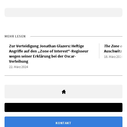
MEHR LESEN
Zur Verteidigung Jonathan Glazers: Heftige
The
Zone of I
Angriffe auf den „Zone of Interest“-Regisseur
Auschwitz wi
wegen seiner Erklärung bei der Oscar-
18. März 2024
Verleihung
22. März 2024
KONTAKT