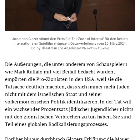
Jonathan Glazer nimmt den Preis für 'The Zone of Interest' für den besten
internationalen Spielfilm entgegen; Oscarverleihung vom 10. März 2024,
Dolby Theatre in Los Angeles
[AP Photo/Chris Pizzello]
Die Äußerungen, die unter anderem von Schauspielern
wie Mark Ruffalo mit viel Beifall bedacht wurden,
empörten die Pro-Zionisten in den USA, weil sie die
Tatsache deutlich machten, dass sich immer mehr Juden
nicht mit dem israelischen Staat und seiner
völkermörderischen Politik identifizieren. In der Tat will
ein wachsender Prozentsatz jüdischer Jugendlicher nichts
mit den zionistischen Verbrechen zu tun haben. Sie sind
Teil eines globalen Radikalisierungsprozesses.
Darüber hinaus durchbrach Glazers Erklärung die Mauer