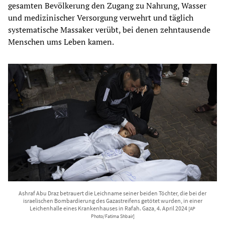
gesamten Bevölkerung den Zugang zu Nahrung, Wasser
und medizinischer Versorgung verwehrt und täglich
systematische Massaker verübt, bei denen zehntausende
Menschen ums Leben kamen.
Ashraf Abu Draz betrauert die Leichname seiner beiden Töchter, die bei der
israelischen Bombardierung des Gazastreifens getötet wurden, in einer
Leichenhalle eines Krankenhauses in Rafah. Gaza, 4. April 2024
[AP
Photo/Fatima Shbair]