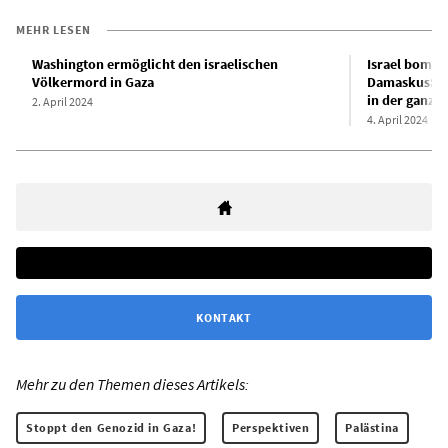
MEHR LESEN
Washington ermöglicht den israelischen
Israel bombar
Völkermord in Gaza
Damaskus: Na
in der ganze
2. April 2024
4. April 2024
KONTAKT
Mehr zu den Themen dieses Artikels:
Stoppt den Genozid in Gaza!
Perspektiven
Palästina