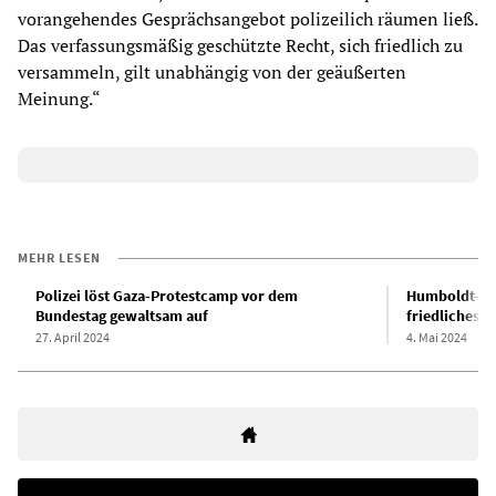
vorangehendes Gesprächsangebot polizeilich räumen ließ.
Das verfassungsmäßig geschützte Recht, sich friedlich zu
versammeln, gilt unabhängig von der geäußerten
Meinung.“
MEHR LESEN
Polizei löst Gaza-Protestcamp vor dem
Humboldt-Univ
Bundestag gewaltsam auf
friedliches G
27. April 2024
4. Mai 2024