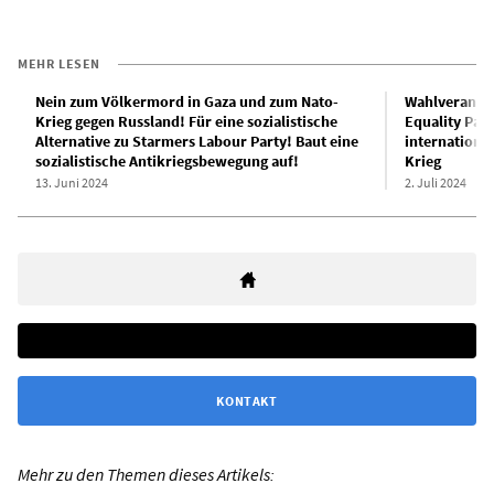
MEHR LESEN
Nein zum Völkermord in Gaza und zum Nato-
Wahlveranstal
Krieg gegen Russland! Für eine sozialistische
Equality Part
Alternative zu Starmers Labour Party! Baut eine
internationa
sozialistische Antikriegsbewegung auf!
Krieg
13. Juni 2024
2. Juli 2024
KONTAKT
Mehr zu den Themen dieses Artikels: