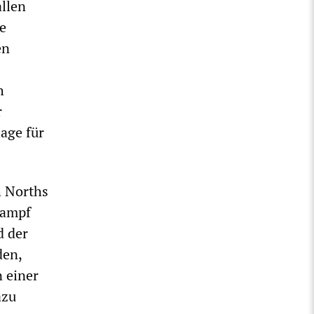
llen
le
en
h
r
age für
h Norths
Kampf
d der
den,
 einer
azu