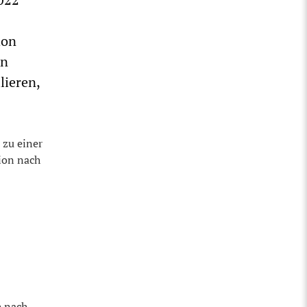
hon
en
lieren,
 zu einer
ion nach
h nach