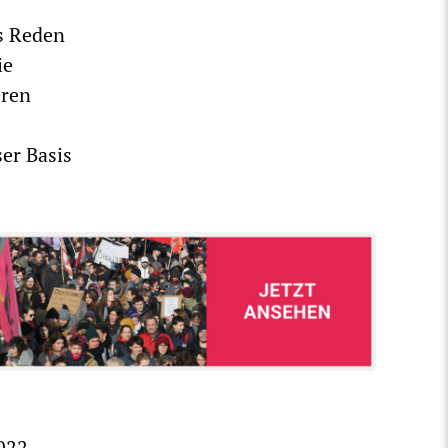
hs Reden
ie
eren
er Basis
2022