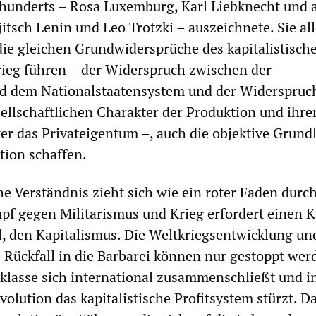
hunderts – Rosa Luxemburg, Karl Liebknecht und a
itsch Lenin und Leo Trotzki – auszeichnete. Sie al
die gleichen Grundwidersprüche des kapitalistisch
rieg führen – der Widerspruch zwischen der
nd dem Nationalstaatensystem und der Widerspruc
llschaftlichen Charakter der Produktion und ihre
r das Privateigentum –, auch die objektive Grundl
ution schaffen.
he Verständnis zieht sich wie ein roter Faden durc
pf gegen Militarismus und Krieg erfordert einen 
, den Kapitalismus. Die Weltkriegsentwicklung un
Rückfall in die Barbarei können nur gestoppt wer
klasse sich international zusammenschließt und in
volution das kapitalistische Profitsystem stürzt. D