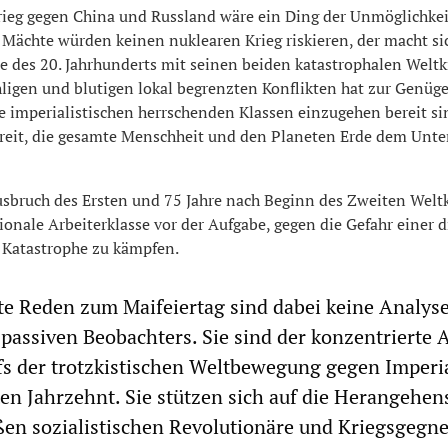
Krieg gegen China und Russland wäre ein Ding der Unmöglichkei
 Mächte würden keinen nuklearen Krieg riskieren, der macht si
te des 20. Jahrhunderts mit seinen beiden katastrophalen Welt
igen und blutigen lokal begrenzten Konflikten hat zur Genüge
e imperialistischen herrschenden Klassen einzugehen bereit sin
ereit, die gesamte Menschheit und den Planeten Erde dem Unt
usbruch des Ersten und 75 Jahre nach Beginn des Zweiten Weltk
tionale Arbeiterklasse vor der Aufgabe, gegen die Gefahr einer d
n Katastrophe zu kämpfen.
e Reden zum Maifeiertag sind dabei keine Analys
assiven Beobachters. Sie sind der konzentrierte 
fs der trotzkistischen Weltbewegung gegen Imperi
ten Jahrzehnt. Sie stützen sich auf die Herangehen
ßen sozialistischen Revolutionäre und Kriegsgegne