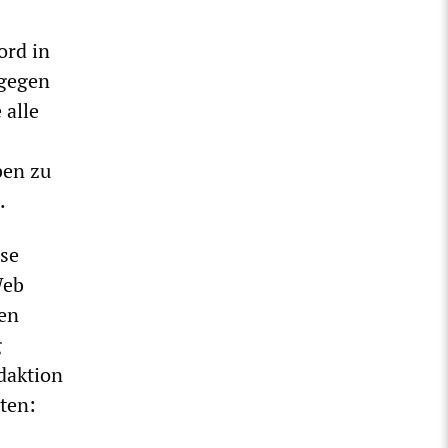
ord in
 gegen
 alle
ben zu
n.
ese
Web
ten
g
daktion
aten: