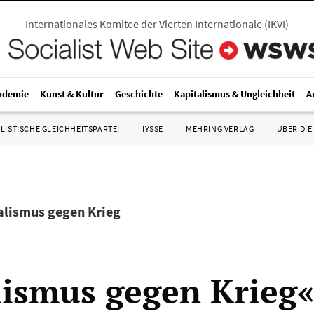
Internationales Komitee der Vierten Internationale
(
IKVI
)
ndemie
Kunst & Kultur
Geschichte
Kapitalismus & Ungleichheit
A
LISTISCHE GLEICHHEITSPARTEI
IYSSE
MEHRING VERLAG
ÜBER DIE
alismus gegen Krieg
lismus gegen Krieg«