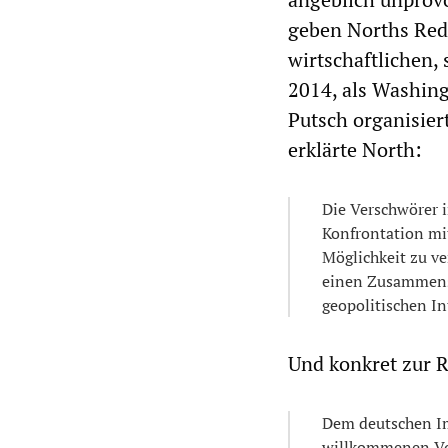
geben Norths Rede
wirtschaftlichen,
2014, als Washing
Putsch organisier
erklärte North:
Die Verschwörer 
Konfrontation mi
Möglichkeit zu v
einen Zusammenst
geopolitischen In
Und konkret zur R
Dem deutschen Im
willkommenen Vorw