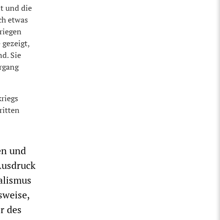
t und die
ch etwas
kriegen
 gezeigt,
d. Sie
ergang
riegs
ritten
en und
Ausdruck
alismus
sweise,
r des