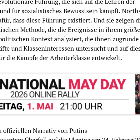
evolutionäre Führung, die sich auf die Lehren der
 und für sozialistisches Bewusstsein kämpft. Nort
für, dass diese Führung existiert. Und sie zeigen d
tischen Methode, die die Ereignisse in ihrem größ
politischen Kontext analysiert, die ihnen zugrunde
äfte und Klasseninteressen untersucht und auf dies
ür die Kämpfe der Arbeiterklasse entwickelt.
offiziellen Narrativ von Putins
ziertem Überfall auf die Ukraine am 24. Februar 