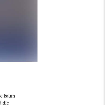
te kaum
d die