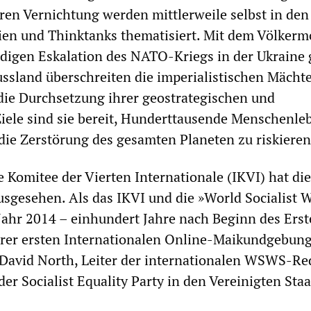
ren Vernichtung werden mittlerweile selbst in den
en und Thinktanks thematisiert. Mit dem Völkerm
digen Eskalation des NATO-Kriegs in der Ukraine
sland überschreiten die imperialistischen Mächte
 die Durchsetzung ihrer geostrategischen und
Ziele sind sie bereit, Hunderttausende Menschenle
die Zerstörung des gesamten Planeten zu riskiere
e Komitee der Vierten Internationale (IKVI) hat di
sgesehen. Als das IKVI und die »World Socialist 
ahr 2014 – einhundert Jahre nach Beginn des Ers
hrer ersten Internationalen Online-Maikundgebun
 David North, Leiter der internationalen WSWS-Re
er Socialist Equality Party in den Vereinigten Sta