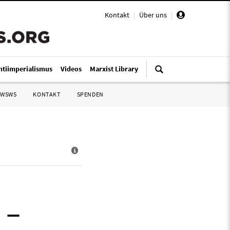
Kontakt
|
Über uns
|
ntiimperialismus
Videos
Marxist Library
 WSWS
KONTAKT
SPENDEN
 –