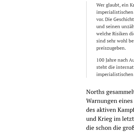
Wer glaubt, ein 
imperialistischen
vor. Die Geschich
und seinen unzähl
welche Risiken di
sind sehr wohl b
preiszugeben.
100 Jahre nach A
steht die interna
imperialistische
Norths gesammelt
Warnungen eines p
des aktiven Kamp
und Krieg im letz
die schon die gro