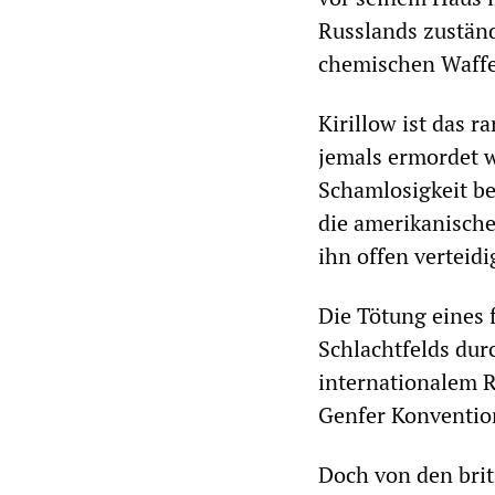
Russlands zuständ
chemischen Waff
Kirillow ist das 
jemals ermordet 
Schamlosigkeit b
die amerikanische
ihn offen verteidi
Die Tötung eines 
Schlachtfelds dur
internationalem R
Genfer Konventio
Doch von den bri