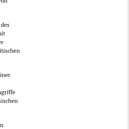
von
 des
it
er
itischen
iner
h
griffe
sischen
en