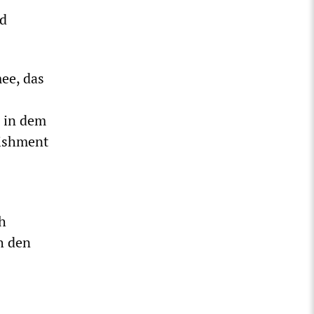
nd
ee, das
 in dem
lishment
h
h den