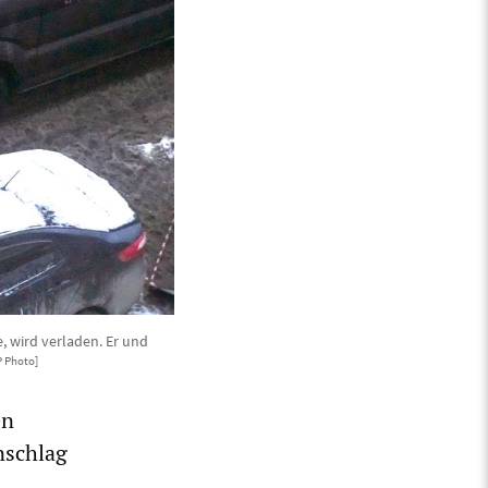
, wird verladen. Er und
P Photo]
en
nschlag