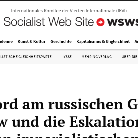
Internationales Komitee der Vierten Internationale
(
IKVI
)
ndemie
Kunst & Kultur
Geschichte
Kapitalismus & Ungleichheit
A
LISTISCHE GLEICHHEITSPARTEI
IYSSE
MEHRING VERLAG
ÜBER DIE
rd am russischen G
ow und die Eskalatio