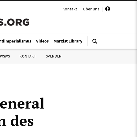
Kontakt
|
Über uns
|
ntiimperialismus
Videos
Marxist Library
 WSWS
KONTAKT
SPENDEN
eneral
n des