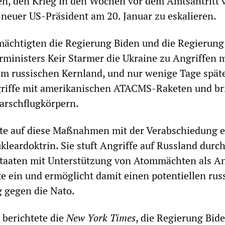
en, den Krieg in den Wochen vor dem Amtsantritt 
neuer US-Präsident am 20. Januar zu eskalieren.
mächtigten die Regierung Biden und die Regierung
rministers Keir Starmer die Ukraine zu Angriffen m
im russischen Kernland, und nur wenige Tage spät
riffe mit amerikanischen ATACMS-Raketen und br
rschflugkörpern.
rte auf diese Maßnahmen mit der Verabschiedung e
kleardoktrin. Sie stuft Angriffe auf Russland durc
taaten mit Unterstützung von Atommächten als An
 ein und ermöglicht damit einen potentiellen rus
 gegen die Nato.
berichtete die
New York Times
, die Regierung Bid