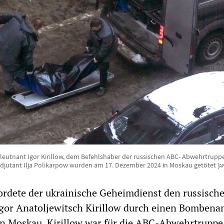
leutnant Igor Kirillow, dem Befehlshaber der russischen ABC- Abwehrtruppe
Adjutant Ilja Polikarpow wurden am 17. Dezember 2024 in Moskau getötet
[A
rdete der ukrainische Geheimdienst den russisch
Igor Anatoljewitsch Kirillow durch einen Bombena
in Moskau. Kirillow war für die ABC-Abwehrtruppe