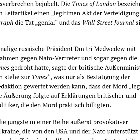
sverbrechen bejubelt. Die
Times of London
bezeich
 Leitartikel einen „legitimen Akt der Verteidigung
graph
die Tat „genial“ und das
Wall Street Journal
s
alige russische Präsident Dmitri Medwedew mit
hmen gegen Nato-Vertreter und sogar gegen die
mes
gedroht hatte, sagte der britische Außenminis
h stehe zur
Times“
, was nur als Bestätigung der
daktion gewertet werden kann, dass der Mord „leg
e Äußerung folgte auf Erklärungen britischer und
itiker, die den Mord praktisch billigten.
die jüngste in einer Reihe äußerst provokativer
raine, die von den USA und der Nato unterstützt