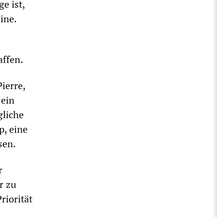
e ist,
ine.
affen.
ierre,
 ein
gliche
p, eine
sen.
r
r zu
riorität