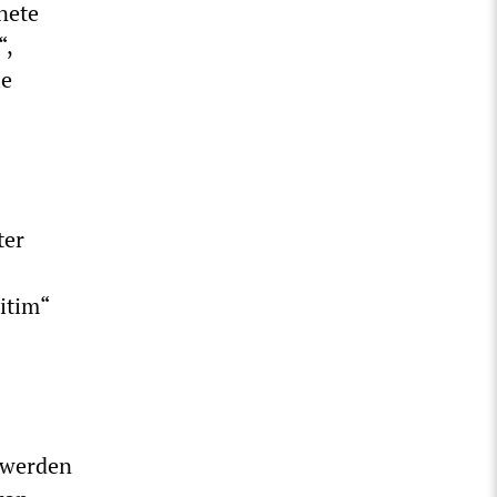
nete
“,
ie
ter
itim“
 werden