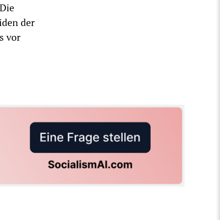
 Die
iden der
s vor