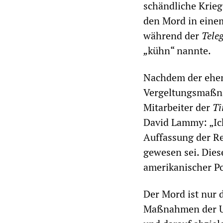
schändliche Krieg
den Mord in einem
während der
Tele
„
kühn“ nannte.
Nachdem der ehem
Vergeltungsmaßna
Mitarbeiter der
Ti
David Lammy: „Ic
Auffassung der Re
gewesen sei. Dies
amerikanischer Pol
Der Mord ist nur 
Maßnahmen der Uk