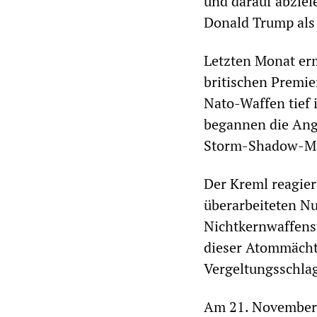
und darauf abziel
Donald Trump als 
Letzten Monat er
britischen Premie
Nato-Waffen tief 
begannen die Ang
Storm-Shadow-Ma
Der Kreml reagie
überarbeiteten Nu
Nichtkernwaffens
dieser Atommächte
Vergeltungsschlag
Am 21. November 