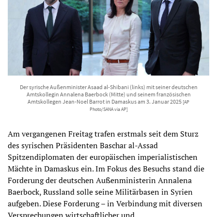
Der syrische Außenminister Asaad al-Shibani (links) mit seiner deutschen
Amtskollegin Annalena Baerbock (Mitte) und seinem französischen
Amtskollegen Jean-Noel Barrot in Damaskus am 3. Januar 2025
[AP
Photo/SANA via AP]
Am vergangenen Freitag trafen erstmals seit dem Sturz
des syrischen Präsidenten Baschar al-Assad
Spitzendiplomaten der europäischen imperialistischen
Mächte in Damaskus ein. Im Fokus des Besuchs stand die
Forderung der deutschen Außenministerin Annalena
Baerbock, Russland solle seine Militärbasen in Syrien
aufgeben. Diese Forderung – in Verbindung mit diversen
Versprechungen wirtschaftlicher und