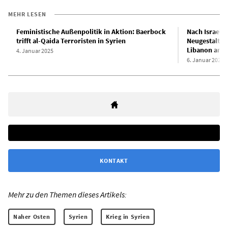
MEHR LESEN
Feministische Außenpolitik in Aktion: Baerbock
Nach Israels 
trifft al-Qaida Terroristen in Syrien
Neugestaltun
Libanon an
4. Januar 2025
6. Januar 2025
KONTAKT
Mehr zu den Themen dieses Artikels:
Naher Osten
Syrien
Krieg in Syrien