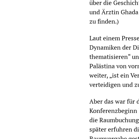
über die Geschicht
und Ärztin Ghada
zu finden.)
Laut einem Presse
Dynamiken der Dis
thematisieren“ u
Palästina von vor
weiter, „ist ein V
verteidigen und z
Aber das war für 
Konferenzbeginn l
die Raumbuchungen
später erfuhren di
Raumvergabe gest