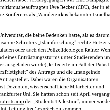
mitismusbeauftragten Uwe Becker (CDU), der in ei
ie Konferenz als „Wanderzirkus bekannter Israelha
niversität, die keine Bedenken hatte, als es darum
sanne Schröters „Islamforschung“ rechte Hetzer 
uladen oder auch den Polizeiideologen Rainer Wen
nd eines Entrüstungssturms unter Studierenden u
r ausgeladen wurde), kritisierte im Fall der Paläst
rzfristigkeit“ des Antrags und die „mangelnde
Antragsteller. Dabei waren die Organisatoren
bst Dozenten, wissenschaftliche Mitarbeiter und
rankfurter Uni. Sie hatten schon seit April vergan
rotestcamp
der „Students4Palestine“, immer wiede
 Uni-Leitung ins Gespräch zu kommen.