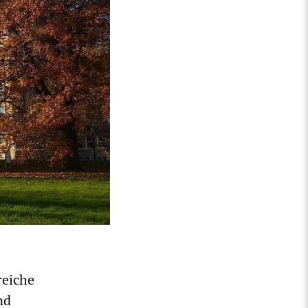
reiche
nd