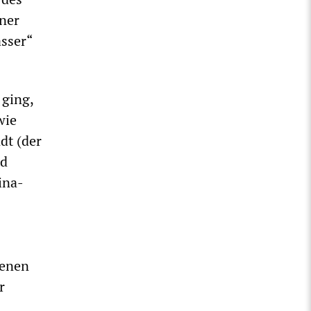
ner
sser“
 ging,
wie
dt (der
nd
ina-
genen
r