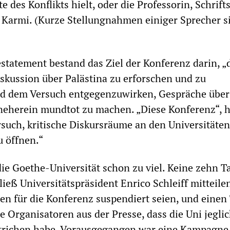
e des Konflikts hielt, oder die Professorin, Schrifts
 Karmi. (Kurze Stellungnahmen einiger Sprecher 
statement bestand das Ziel der Konferenz darin, „
kussion über Palästina zu erforschen und zu
nd dem Versuch entgegenzuwirken, Gespräche über
neherein mundtot zu machen. „Diese Konferenz“, h
ersuch, kritische Diskursräume an den Universitäten
u öffnen.“
die Goethe-Universität schon zu viel. Keine zehn T
ieß Universitätspräsident Enrico Schleiff mitteilen
 für die Konferenz suspendiert seien, und einen
e Organisatoren aus der Presse, dass die Uni jegli
richen habe. Vorausgegangen war eine Kampagne