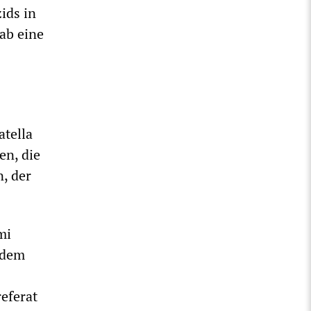
ids in
gab eine
atella
en, die
n, der
mi
s dem
eferat