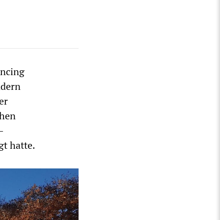
encing
ndern
er
chen
–
gt hatte.