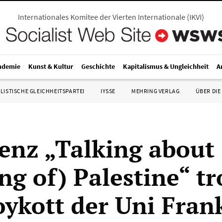
Internationales Komitee der Vierten Internationale
(
IKVI
)
ndemie
Kunst & Kultur
Geschichte
Kapitalismus & Ungleichheit
A
LISTISCHE GLEICHHEITSPARTEI
IYSSE
MEHRING VERLAG
ÜBER DIE
enz „Talking about 
ng of) Palestine“ tr
ykott der Uni Fran