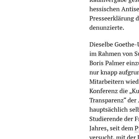
hessischen Antise
Presseerklärung d
denunzierte.
Dieselbe Goethe-U
im Rahmen von Su
Boris Palmer einz
nur knapp aufgru
Mitarbeitern wiede
Konferenz die „Ku
Transparenz“ der 
hauptsächlich sel
Studierende der F
Jahres, seit dem
P
versucht, mit der