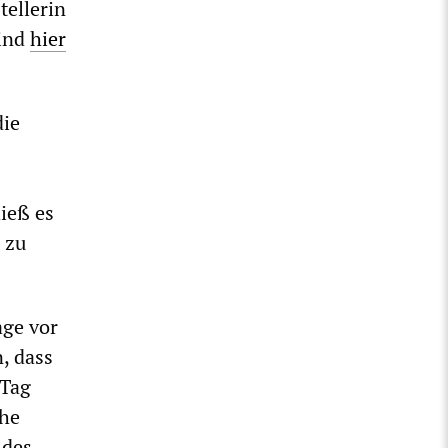
tellerin
sind
hier
die
ieß es
 zu
age vor
, dass
 Tag
che
 des