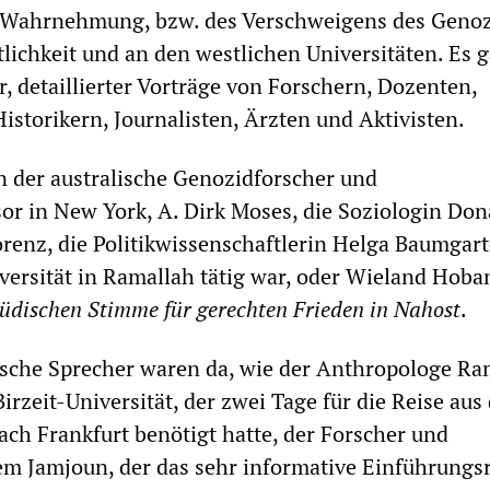
er Wahrnehmung, bzw. des Verschweigens des Genoz
tlichkeit und an den westlichen Universitäten. Es 
r, detaillierter Vorträge von Forschern, Dozenten,
istorikern, Journalisten, Ärzten und Aktivisten.
 der australische Genozidforscher und
or in New York, A. Dirk Moses, die Soziologin Don
orenz, die Politikwissenschaftlerin Helga Baumgart
iversität in Ramallah tätig war, oder Wieland Hoba
Jüdischen Stimme für gerechten Frieden in Nahost
.
ische Sprecher waren da, wie der Anthropologe Ra
irzeit-Universität, der zwei Tage für die Reise au
ch Frankfurt benötigt hatte, der Forscher und
m Jamjoun, der das sehr informative Einführungsr