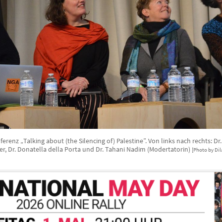
renz „Talking about (the Silencing of) Palestine”. Von links nach rechts: Dr
fer, Dr. Donatella della Porta und Dr. Tahani Nadim (Modertatorin)
[Photo by Dil