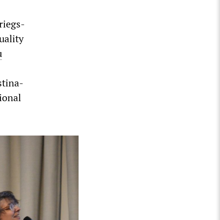
riegs-
uality
u
stina-
ional