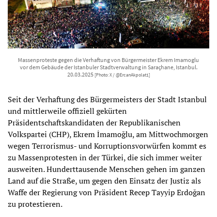
Massenproteste gegen die Verhaftung von Bürgermeister Ekrem Imamoglu
vor dem Gebäude der Istanbuler Stadtverwaltung in Saraçhane, Istanbul.
20.03.2025
[Photo: X / @ErcanAkpolat1]
Seit der Verhaftung des Bürgermeisters der Stadt Istanbul
und mittlerweile offiziell gekürten
Präsidentschaftskandidaten der Republikanischen
Volkspartei (CHP), Ekrem İmamoğlu, am Mittwochmorgen
wegen Terrorismus- und Korruptionsvorwürfen kommt es
zu Massenprotesten in der Türkei, die sich immer weiter
ausweiten. Hunderttausende Menschen gehen im ganzen
Land auf die Straße, um gegen den Einsatz der Justiz als
Waffe der Regierung von Präsident Recep Tayyip Erdoğan
zu protestieren.