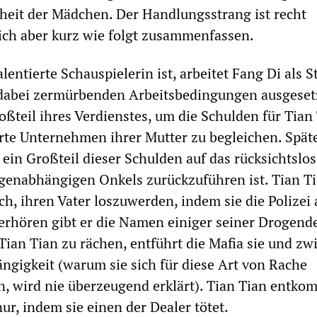
eit der Mädchen. Der Handlungsstrang ist recht
sich aber kurz wie folgt zusammenfassen.
lentierte Schauspielerin ist, arbeitet Fang Di als S
 dabei zermürbenden Arbeitsbedingungen ausgesetz
ßteil ihres Verdienstes, um die Schulden für Tian
rte Unternehmen ihrer Mutter zu begleichen. Spät
 ein Großteil dieser Schulden auf das rücksichtslo
genabhängigen Onkels zurückzuführen ist. Tian T
ch, ihren Vater loszuwerden, indem sie die Polizei 
Verhören gibt er die Namen einiger seiner Drogend
Tian Tian zu rächen, entführt die Mafia sie und zwi
ngigkeit (warum sie sich für diese Art von Rache
, wird nie überzeugend erklärt). Tian Tian entko
nur, indem sie einen der Dealer tötet.