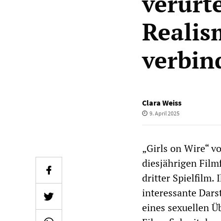
verurte
Realis
verbin
Clara Weiss
9. April 2025
„Girls on Wire“ v
diesjährigen Filmf
dritter Spielfilm.
interessante Dars
eines sexuellen Ü