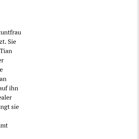
tuntfrau
t. Sie
 Tian
er
se
ian
auf ihn
ealer
ngt sie
mmt