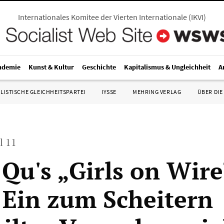
Internationales Komitee der Vierten Internationale
(
IKVI
)
ndemie
Kunst & Kultur
Geschichte
Kapitalismus & Ungleichheit
A
LISTISCHE GLEICHHEITSPARTEI
IYSSE
MEHRING VERLAG
ÜBER DIE
il 11
 Qu's „Girls on Wire
 Ein zum Scheitern