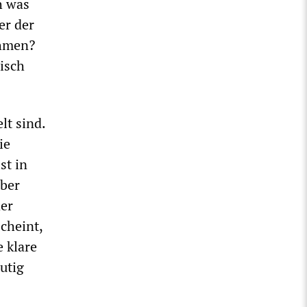
h was
er der
ehmen?
isch
lt sind.
ie
st in
aber
der
cheint,
 klare
utig