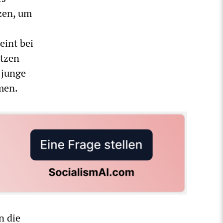
zen, um
eint bei
utzen
 junge
men.
n die