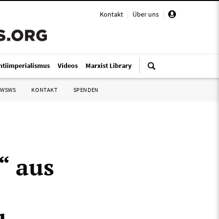
Kontakt
|
Über uns
|
ntiimperialismus
Videos
Marxist Library
 WSWS
KONTAKT
SPENDEN
“ aus