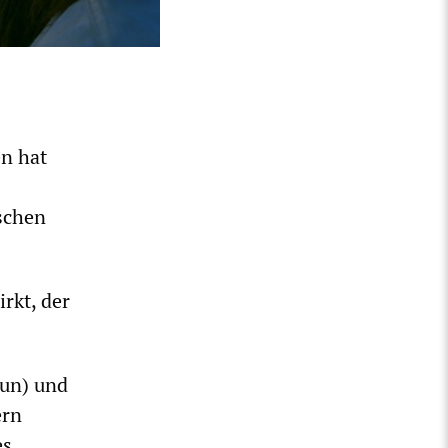
n hat
schen
rkt, der
cun) und
ern
es