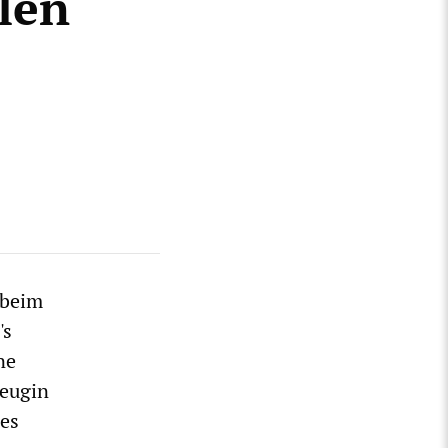
alen
 beim
's
ne
Zeugin
ses