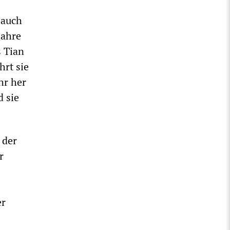
 auch
Jahre
s Tian
hrt sie
hr her
d sie
 der
r
er