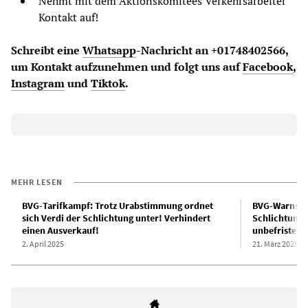
Nehmt mit dem Aktionskomitees Verkehrsarbeiter
Kontakt auf!
Schreibt eine
Whatsapp
-Nachricht an +01748402566,
um Kontakt aufzunehmen und folgt uns auf
Facebook
,
Instagram
und
Tiktok
.
MEHR LESEN
BVG-Tarifkampf: Trotz Urabstimmung ordnet
BVG-Warnstre
sich Verdi der Schlichtung unter! Verhindert
Schlichtung 
einen Ausverkauf!
unbefristeten
2. April 2025
21. März 2025