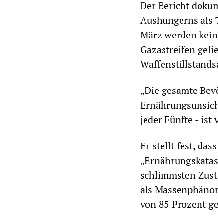
Der Bericht dokum
Aushungerns als T
März werden kein
Gazastreifen gelie
Waffenstillstand
„Die gesamte Bev
Ernährungsunsiche
jeder Fünfte - is
Er stellt fest, da
„Ernährungskatast
schlimmsten Zusta
als Massenphänom
von 85 Prozent g