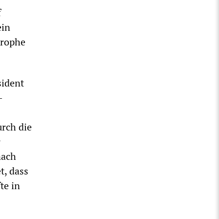
f
ein
trophe
sident
-
rch die
r
nach
t, dass
te in