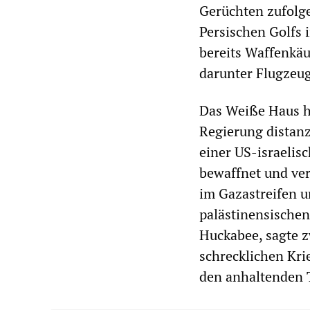
Gerüchten zufolg
Persischen Golfs 
bereits Waffenkäu
darunter Flugzeu
Das Weiße Haus ha
Regierung distanz
einer US-israelisc
bewaffnet und ve
im Gazastreifen u
palästinensischen
Huckabee, sagte z
schrecklichen Krie
den anhaltenden T