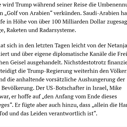
e wird Trump während seiner Reise die Umbenenn
in „Golf von Arabien“ verkünden. Saudi-Arabien ha
fe in Höhe von über 100 Milliarden Dollar zugesag
ge, Raketen und Radarsysteme.
t sich in den letzten Tagen leicht von der Netanj
iert und über eigene diplomatische Kanäle die Fre
hen Geisel ausgehandelt. Nichstdestotrotz finanzie
rteidigt die Trump-Regierung weiterhin den Völke
nd die anhaltende vorsätzliche Aushungerung der
 Bevölkerung. Der US-Botschafter in Israel, Mike
war, er hoffe auf „den Anfang vom Ende dieses
ges“. Er fügte aber auch hinzu, dass „allein die H
od und das Leiden verantwortlich ist“.