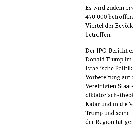
Es wird zudem erw
470.000 betroffe
Viertel der Bevöl
betroffen.
Der IPC-Bericht e
Donald Trump im N
israelische Polit
Vorbereitung auf 
Vereinigten Staat
diktatorisch-theo
Katar und in die 
Trump und seine F
der Region tätige