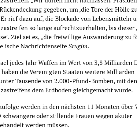
astreifen. „Wir dürfen nicht nachlassen. Präside
 Rückendeckung gegeben, um ‚die Tore der Hölle z
. Er rief dazu auf, die Blockade von Lebensmitteln 
astreifen so lange aufrechtzuerhalten, bis dieser 
i. Ziel sei es, „die freiwillige Auswanderung zu f
raelische Nachrichtenseite
Srugim
.
ael jedes Jahr Waffen im Wert von 3,8 Milliarden D
 haben die Vereinigten Staaten weitere Milliarden
arunter Tausende von 2.000-Pfund-Bomben, mit de
Gazastreifens dem Erdboden gleichgemacht wurde.
zufolge werden in den nächsten 11 Monaten über 
 schwangere oder stillende Frauen wegen akuter
ehandelt werden müssen.