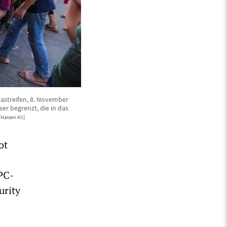
astreifen, 8. November
er begrenzt, die in das
Hatem Ali]
ot
IPC-
urity