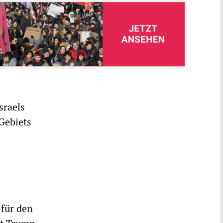
sraels
Gebiets
 für den