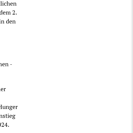
tlichen
 dem 2.
in den
hen -
ner
 Hunger
nstieg
024.