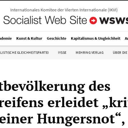
Internationales Komitee der Vierten Internationale
(
IKVI
)
ndemie
Kunst & Kultur
Geschichte
Kapitalismus & Ungleichheit
A
LISTISCHE GLEICHHEITSPARTEI
IYSSE
MEHRING VERLAG
ÜBER DIE
bevölkerung des
eifens erleidet „kri
 einer Hungersnot“,