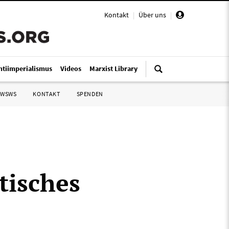
Kontakt
|
Über uns
|
ntiimperialismus
Videos
Marxist Library
 WSWS
KONTAKT
SPENDEN
tisches