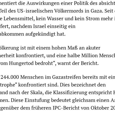
entiert die Auswirkungen einer Politik des absich
eil des US-israelischen Völkermords in Gaza. Seit
e Lebensmittel, kein Wasser und kein Strom mehr 
fert, nachdem Israel einseitig ein
sabkommen aufgekündigt hat.
ölkerung ist mit einem hohen Maß an akuter
rheit konfrontiert, und eine halbe Million Mensc
t vom Hungertod bedroht“, warnt der Bericht.
ss 244.000 Menschen im Gazastreifen bereits mit ei
rophe“ konfrontiert sind. Dies bezeichnet den
nd nach der Skala, die Klassifizierung entspricht
en. Diese Einstufung bedeutet gleichsam einen A
egenüber dem früheren IPC-Bericht von Oktober 2