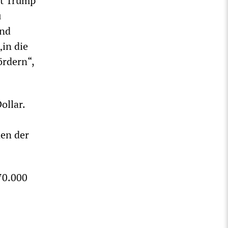
nt Trump
u
und
„in die
ördern“,
ollar.
nen der
70.000