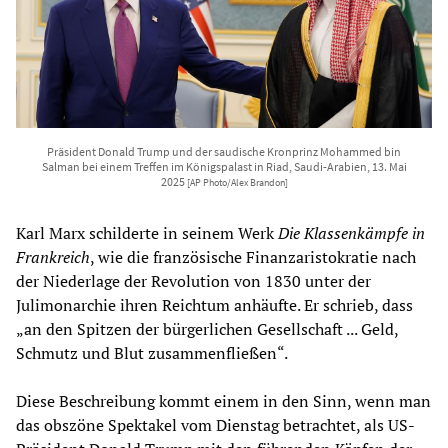
Präsident Donald Trump und der saudische Kronprinz Mohammed bin
Salman bei einem Treffen im Königspalast in Riad, Saudi-Arabien, 13. Mai
2025
[AP Photo/Alex Brandon]
Karl Marx schilderte in seinem Werk
Die Klassenkämpfe in
Frankreich
, wie die französische Finanzaristokratie nach
der Niederlage der Revolution von 1830 unter der
Julimonarchie ihren Reichtum anhäufte. Er schrieb, dass
„an den Spitzen der bürgerlichen Gesellschaft ... Geld,
Schmutz und Blut zusammenfließen“.
Diese Beschreibung kommt einem in den Sinn, wenn man
das obszöne Spektakel vom Dienstag betrachtet, als US-