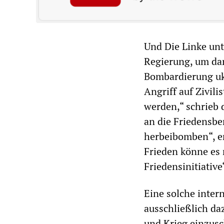
Und Die Linke unt
Regierung, um da
Bombardierung ukr
Angriff auf Zivil
werden,“ schrieb 
an die Friedensber
herbeibomben“, er
Frieden könne es 
Friedensinitiative
Eine solche inter
ausschließlich da
und Krieg einzusc