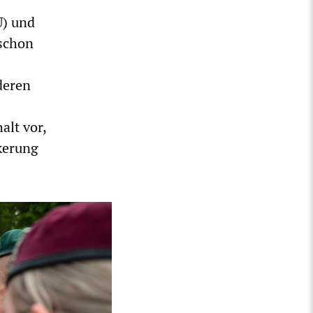
U) und
 schon
deren
alt vor,
lkerung