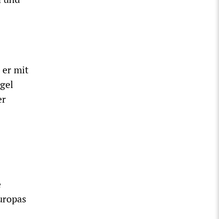
 er mit
gel
er
e
uropas