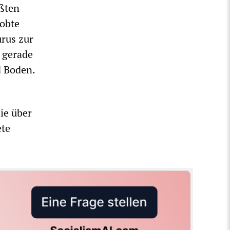
üßten
lobte
urus zur
 gerade
 Boden.
ie über
ete