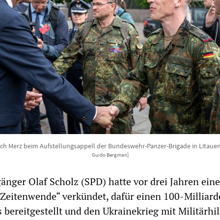
ich Merz beim Aufstellungsappell der Bundeswehr-Panzer-Brigade in Litaue
Guido Bergman]
gänger Olaf Scholz (SPD) hatte vor drei Jahren eine
 „Zeitenwende“ verkündet, dafür einen 100-Milliar
bereitgestellt und den Ukrainekrieg mit Militärhi