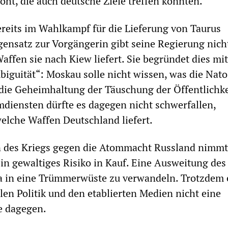
ht, die auch deutsche Ziele treffen könnten.
ereits im Wahlkampf für die Lieferung von Taurus
gensatz zur Vorgängerin gibt seine Regierung nic
affen sie nach Kiew liefert. Sie begründet dies mit
biguität“: Moskau solle nicht wissen, was die Nato
 die Geheimhaltung der Täuschung der Öffentlichke
diensten dürfte es dagegen nicht schwerfallen,
elche Waffen Deutschland liefert.
n des Kriegs gegen die Atommacht Russland nimmt
n gewaltiges Risiko in Kauf. Eine Ausweitung des
a in eine Trümmerwüste zu verwandeln. Trotzdem 
ellen Politik und den etablierten Medien nicht eine
e dagegen.