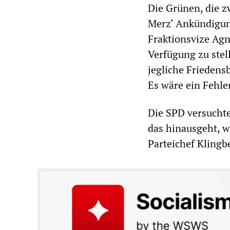
Die Grünen, die z
Merz‘ Ankündigung 
Fraktionsvize Agn
Verfügung zu stel
jegliche Frieden
Es wäre ein Fehle
Die SPD versucht
das hinausgeht, w
Parteichef Klingb