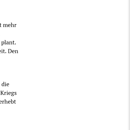
ht mehr
 plant.
it. Den
 die
 Kriegs
erhebt