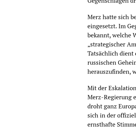
Gegenschlägen dro
Merz hatte sich b
eingesetzt. Im Ge
bekannt, welche W
„strategischer Am
Tatsächlich dient
russischen Geheim
herauszufinden, w
Mit der Eskalatio
Merz-Regierung ei
droht ganz Europ
sich in der offizi
ernsthafte Stimm