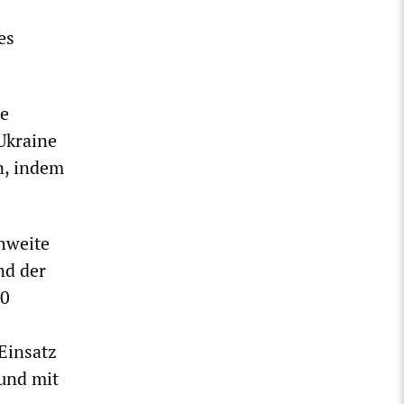
es
be
Ukraine
n, indem
hweite
nd der
00
Einsatz
 und mit