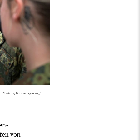
n
[Photo by Bundesregierug /
den-
lfen von