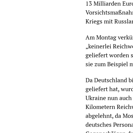
13 Milliarden Eur
Vorsichtsmaßnahm
Kriegs mit Russl
Am Montag verkün
„keinerlei Reichw
geliefert worden 
sie zum Beispiel m
Da Deutschland bi
geliefert hat, wu
Ukraine nun auch
Kilometern Reichw
abgelehnt, da Mo
deutsches Persona