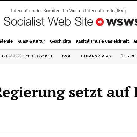
Internationales Komitee der Vierten Internationale
(
IKVI
)
ndemie
Kunst & Kultur
Geschichte
Kapitalismus & Ungleichheit
A
LISTISCHE GLEICHHEITSPARTEI
IYSSE
MEHRING VERLAG
ÜBER DIE
egierung setzt auf 