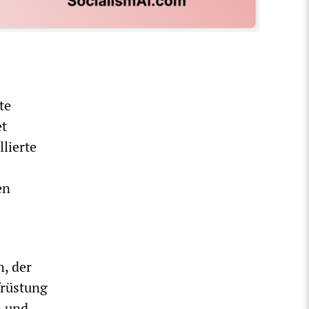
te
et
lierte
en
h, der
früstung
n und