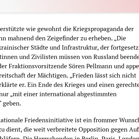
erstützte wie gewohnt die Kriegspropaganda der
nn mahnend den Zeigefinder zu erheben. „Die
ainischer Städte und Infrastruktur, der fortgesetz
istinnen und Zivilisten müssen von Russland beend
der Fraktionsvorsitzende Sören Pellmann und appel
eitschaft der Mächtigen. „Frieden lässt sich nicht
klärte er. Ein Ende des Krieges und einen gerecht
nur „mit einer international abgestimmten
“ geben.
nationale Friedensinitiative ist ein frommer Wunsc
zu dient, die weit verbreitete Opposition gegen Au
hläfern. Die Herrschenden in Berlin, Paris, Londo