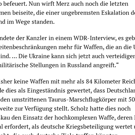
o befeuert. Nun wirft Merz auch noch die letzten
en beiseite, die einer ungebremsten Eskalation d
and im Wege standen.
dete der Kanzler in einem WDR-Interview, es ge
eitenbeschränkungen mehr für Waffen, die an die 
sind. … Die Ukraine kann sich jetzt auch verteidige
ilitärische Stellungen in Russland angreift.“
sher keine Waffen mit mehr als 84 Kilometer Reic
rde dies als Eingeständnis gewertet, dass Deutschla
 den umstrittenen Taurus-Marschflugkörper mit 5
eite zur Verfügung stellt. Scholz hatte dies noch
skau den Einsatz der hochkomplexen Waffe, deren 
l erfordert, als deutsche Kriegsbeteiligung wertet