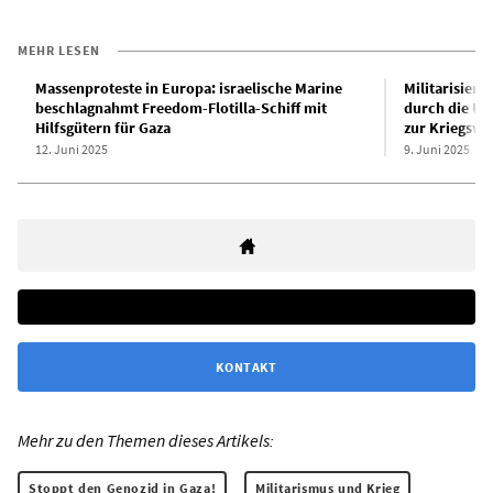
MEHR LESEN
Massenproteste in Europa: israelische Marine
Militarisieru
beschlagnahmt Freedom-Flotilla-Schiff mit
durch die US
Hilfsgütern für Gaza
zur Kriegswa
12. Juni 2025
9. Juni 2025
KONTAKT
Mehr zu den Themen dieses Artikels:
Stoppt den Genozid in Gaza!
Militarismus und Krieg