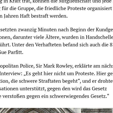
g in Kraft trat, können die Mitgliedschaft und jed
für die Gruppe, die friedliche Proteste organisiert 
hn Jahren Haft bestraft werden.
 setzten zwanzig Minuten nach Beginn der Kundg
onen, darunter viele Ältere, wurden in Handschell
ührt. Unter den Verhafteten befand sich auch die 8
Sue Parfitt.
opolitan Police, Sir Mark Rowley, erklärte am näch
nterview: „Es geht hier nicht um Proteste. Hier ge
ion, die schwere Straftaten begeht“, und er drohte
ationen unterstützt, gegen den wird das Gesetz
ie verstoßen gegen ein schwerwiegendes Gesetz.“