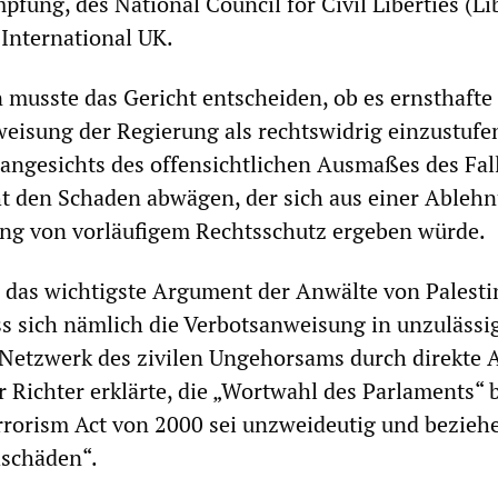
fung, des National Council for Civil Liberties (Li
International UK.
 musste das Gericht entscheiden, ob es ernsthaft
weisung der Regierung als rechtswidrig einzustufen
 angesichts des offensichtlichen Ausmaßes des Fall
ht den Schaden abwägen, der sich aus einer Ableh
ng von vorläufigem Rechtsschutz ergeben würde.
 das wichtigste Argument der Anwälte von Palesti
ss sich nämlich die Verbotsanweisung in unzulässi
Netzwerk des zivilen Ungehorsams durch direkte 
r Richter erklärte, die „Wortwahl des Parlaments“ b
rorism Act von 2000 sei unzweideutig und beziehe
hschäden“.