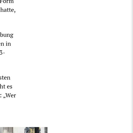
e Form
hatte,
ebung
en in
3-
sten
ht es
: „Wer