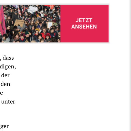
, dass
digen,
 der
nden
he
 unter
nger