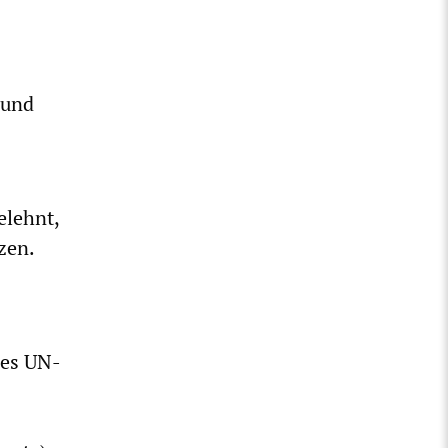
 und
elehnt,
zen.
des UN-