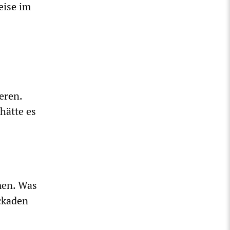
eise im
eren.
hätte es
men. Was
ckaden