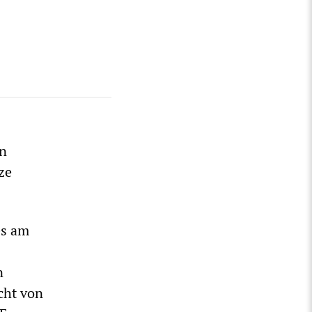
on
ze
es am
n
acht von