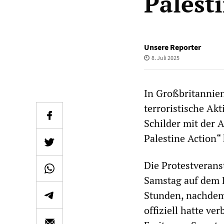
Palest
Unsere Reporter
8. Juli 2025
In Großbritannie
terroristische Akt
Schilder mit der 
Palestine Action“
Die Protestverans
Samstag auf dem 
Stunden, nachdem
offiziell hatte ve