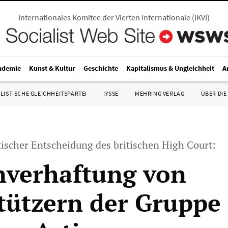
Internationales Komitee der Vierten Internationale
(
IKVI
)
ndemie
Kunst & Kultur
Geschichte
Kapitalismus & Ungleichheit
A
LISTISCHE GLEICHHEITSPARTEI
IYSSE
MEHRING VERLAG
ÜBER DIE
scher Entscheidung des britischen High Court:
verhaftung von
tützern der Gruppe