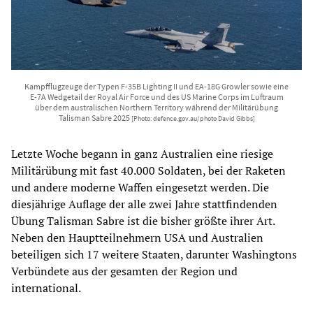
Kampfflugzeuge der Typen F-35B Lighting II und EA-18G Growler sowie eine
E-7A Wedgetail der Royal Air Force und des US Marine Corps im Luftraum
über dem australischen Northern Territory während der Militärübung
Talisman Sabre 2025
[Photo: defence.gov.au/photo David Gibbs]
Letzte Woche begann in ganz Australien eine riesige
Militärübung mit fast 40.000 Soldaten, bei der Raketen
und andere moderne Waffen eingesetzt werden. Die
diesjährige Auflage der alle zwei Jahre stattfindenden
Übung Talisman Sabre ist die bisher größte ihrer Art.
Neben den Hauptteilnehmern USA und Australien
beteiligen sich 17 weitere Staaten, darunter Washingtons
Verbündete aus der gesamten der Region und
international.