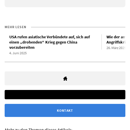
MEHR LESEN
USA rufen asiatische Verbündete auf, sich auf
Wie der amer
einen „drohenden“ Krieg gegen China
Angriffskrieg
vorzubereiten
26. März 2025
4. Juni 2025
KONTAKT
Mehr zu den Themen dieses Artikels: