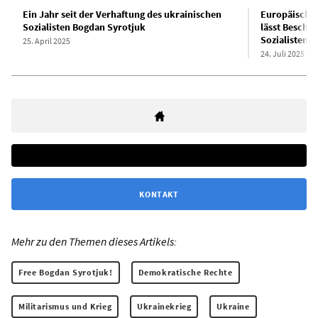
Ein Jahr seit der Verhaftung des ukrainischen
Europäischer
Sozialisten Bogdan Syrotjuk
lässt Beschw
Sozialisten 
25. April 2025
24. Juli 2025
KONTAKT
Mehr zu den Themen dieses Artikels:
Free Bogdan Syrotjuk!
Demokratische Rechte
Militarismus und Krieg
Ukrainekrieg
Ukraine