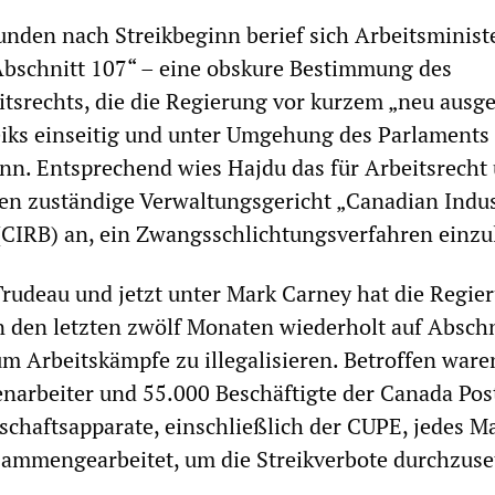
unden nach Streikbeginn berief sich Arbeitsminist
Abschnitt 107“ – eine obskure Bestimmung des
tsrechts, die die Regierung vor kurzem „neu ausge
reiks einseitig und unter Umgehung des Parlaments 
kann. Entsprechend wies Hajdu das für Arbeitsrecht
n zuständige Verwaltungsgericht „Canadian Indus
(CIRB) an, ein Zwangsschlichtungsverfahren einzul
 Trudeau und jetzt unter Mark Carney hat die Regie
in den letzten zwölf Monaten wiederholt auf Absch
um Arbeitskämpfe zu illegalisieren. Betroffen ware
narbeiter und 55.000 Beschäftigte der Canada Pos
chaftsapparate, einschließlich der CUPE, jedes Ma
sammengearbeitet, um die Streikverbote durchzuse