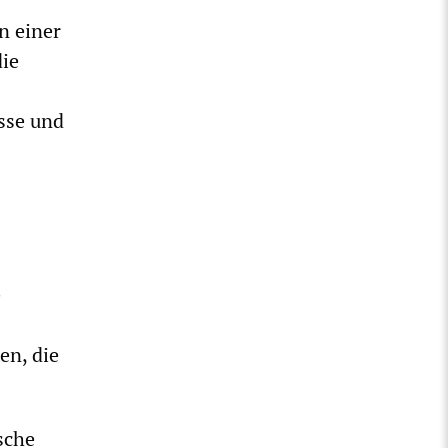
n einer
die
sse und
e
en, die
sche