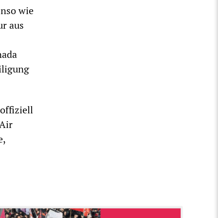
enso wie
ur aus
nada
iligung
ffiziell
 Air
e,