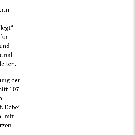
erin
legt“
für
 und
trial
eiten.
rung der
nitt 107
n
t. Dabei
l mit
tzen.