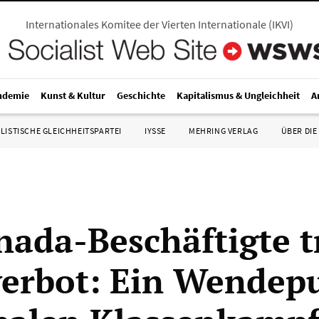
Internationales Komitee der Vierten Internationale
(
IKVI
)
ndemie
Kunst & Kultur
Geschichte
Kapitalismus & Ungleichheit
A
LISTISCHE GLEICHHEITSPARTEI
IYSSE
MEHRING VERLAG
ÜBER DIE
nada-Beschäftigte t
verbot: Ein Wendep