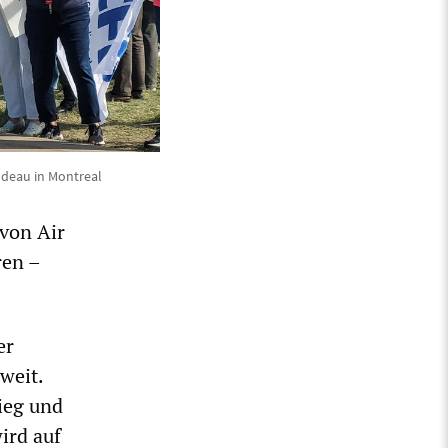
udeau in Montreal
 von Air
ren –
er
weit.
ieg und
wird auf