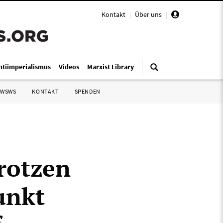
Kontakt
|
Über uns
|
ntiimperialismus
Videos
Marxist Library
 WSWS
KONTAKT
SPENDEN
rotzen
unkt