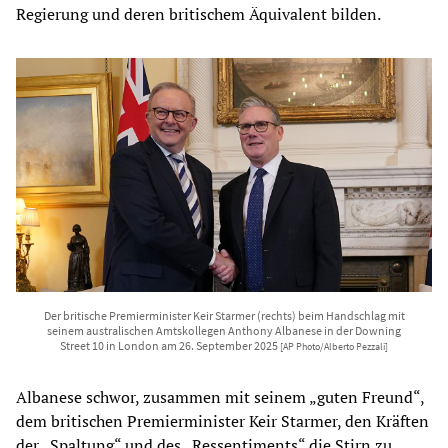
Regierung und deren britischem Äquivalent bilden.
Der britische Premierminister Keir Starmer (rechts) beim Handschlag mit
seinem australischen Amtskollegen Anthony Albanese in der Downing
Street 10 in London am 26. September 2025
[AP Photo/Alberto Pezzali]
Albanese schwor, zusammen mit seinem „guten Freund“,
dem britischen Premierminister Keir Starmer, den Kräften
der „Spaltung“ und des „Ressentiments“ die Stirn zu