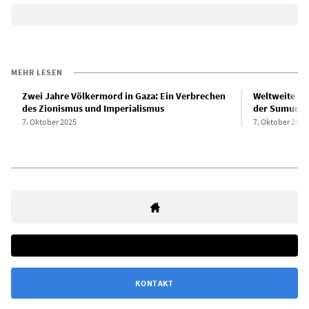
MEHR LESEN
Zwei Jahre Völkermord in Gaza: Ein Verbrechen
Weltweite Pr
des Zionismus und Imperialismus
der Sumud-Fl
7. Oktober 2025
7. Oktober 2025
KONTAKT