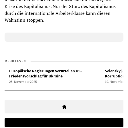
Krise des Kapitalismus. Nur der Sturz des Kapitalismus
durch die internationale Arbeiterklasse kann diesen
Wahnsinn stoppen.
MEHR LESEN
Europäische Regierungen verurteilen US-
Selenskyj-Re
Friedensvorschlag für Ukraine
Korruptionss
25. November 2025
19. November 2