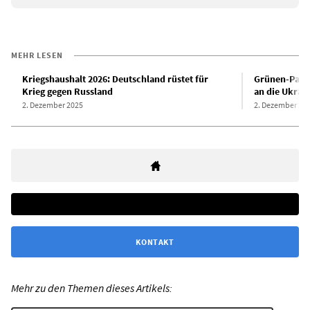
MEHR LESEN
Kriegshaushalt 2026: Deutschland rüstet für
Grünen-Parte
Krieg gegen Russland
an die Ukrai
2. Dezember 2025
2. Dezember 20
KONTAKT
Mehr zu den Themen dieses Artikels: