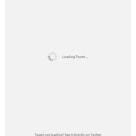
Loading Tweet ...
Tweet not loading?
See it directly on Twitter