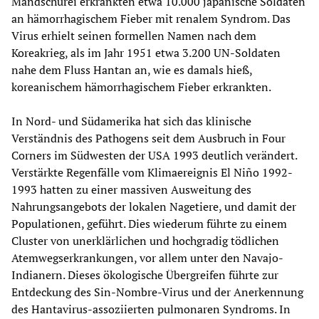
Mandschurei erkrankten etwa 10.000 japanische Soldaten
an hämorrhagischem Fieber mit renalem Syndrom. Das
Virus erhielt seinen formellen Namen nach dem
Koreakrieg, als im Jahr 1951 etwa 3.200 UN-Soldaten
nahe dem Fluss Hantan an, wie es damals hieß,
koreanischem hämorrhagischem Fieber erkrankten.
In Nord- und Südamerika hat sich das klinische
Verständnis des Pathogens seit dem Ausbruch in Four
Corners im Südwesten der USA 1993 deutlich verändert.
Verstärkte Regenfälle vom Klimaereignis El Niño 1992-
1993 hatten zu einer massiven Ausweitung des
Nahrungsangebots der lokalen Nagetiere, und damit der
Populationen, geführt. Dies wiederum führte zu einem
Cluster von unerklärlichen und hochgradig tödlichen
Atemwegserkrankungen, vor allem unter den Navajo-
Indianern. Dieses ökologische Übergreifen führte zur
Entdeckung des Sin-Nombre-Virus und der Anerkennung
des Hantavirus-assoziierten pulmonaren Syndroms. In