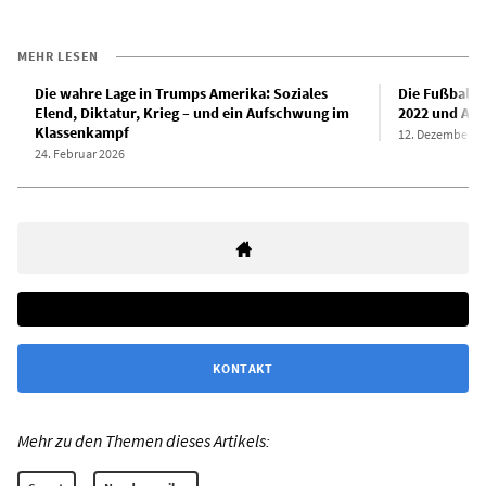
MEHR LESEN
Die wahre Lage in Trumps Amerika: Soziales
Die Fußball-
Elend, Diktatur, Krieg – und ein Aufschwung im
2022 und Arg
Klassenkampf
12. Dezember 2
24. Februar 2026
KONTAKT
Mehr zu den Themen dieses Artikels: