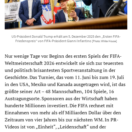
US-Präsident Donald Trump erhält am 5. Dezember 2025 den „Ersten FIFA-
Friedenspreis“ von FIFA-Präsident Gianni Infantino
[Photo: White House]
Nur wenige Tage vor Beginn des ersten Spiels der FIFA-
Weltmeisterschaft 2026 entwickelt sie sich zur teuersten
und politisch brisantesten Sportveranstaltung in der
Geschichte. Das Turnier, das vom 11. Juni bis zum 19. Juli
in den USA, Mexiko und Kanada ausgetragen wird, ist das
größte seiner Art – 48 Mannschaften, 104 Spiele, 16
Austragungsorte. Sponsoren aus der Wirtschaft haben
hunderte Millionen investiert. Die FIFA rechnet mit
Einnahmen von mehr als elf Milliarden Dollar über den
Zeitraum von vier Jahren bis zur nächsten WM. In PR-
Videos ist von „Einheit“, „Leidenschaft“ und der