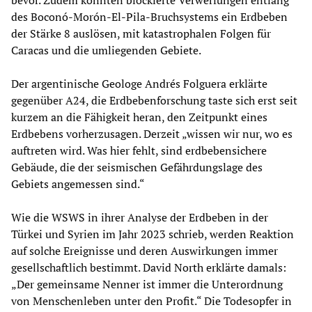
bevor. Zudem könnten blockierte Verwerfungen entlang
des Boconó-Morón-El-Pila-Bruchsystems ein Erdbeben
der Stärke 8 auslösen, mit katastrophalen Folgen für
Caracas und die umliegenden Gebiete.
Der argentinische Geologe Andrés Folguera erklärte
gegenüber A24, die Erdbebenforschung taste sich erst seit
kurzem an die Fähigkeit heran, den Zeitpunkt eines
Erdbebens vorherzusagen. Derzeit „wissen wir nur, wo es
auftreten wird. Was hier fehlt, sind erdbebensichere
Gebäude, die der seismischen Gefährdungslage des
Gebiets angemessen sind.“
Wie die WSWS in ihrer Analyse der Erdbeben in der
Türkei und Syrien im Jahr 2023 schrieb, werden Reaktion
auf solche Ereignisse und deren Auswirkungen immer
gesellschaftlich bestimmt. David North erklärte damals:
„Der gemeinsame Nenner ist immer die Unterordnung
von Menschenleben unter den Profit.“ Die Todesopfer in