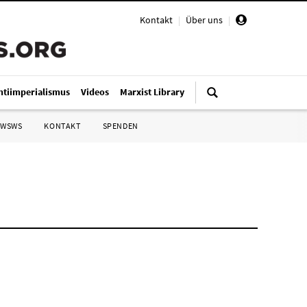
Kontakt
|
Über uns
|
ntiimperialismus
Videos
Marxist Library
 WSWS
KONTAKT
SPENDEN