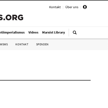
Kontakt
|
Über uns
|
ntiimperialismus
Videos
Marxist Library
 WSWS
KONTAKT
SPENDEN