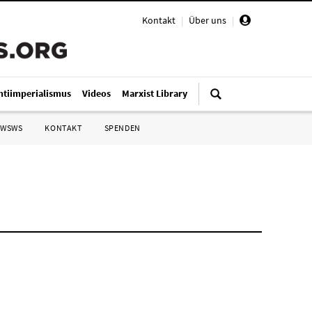
Kontakt
|
Über uns
|
ntiimperialismus
Videos
Marxist Library
 WSWS
KONTAKT
SPENDEN