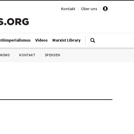
Kontakt
|
Über uns
|
ntiimperialismus
Videos
Marxist Library
 WSWS
KONTAKT
SPENDEN