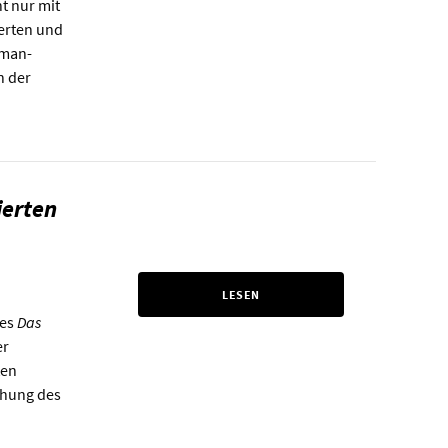
ht nur mit
erten und
tman-
n der
ierten
LESEN
hes
Das
er
ten
chung des