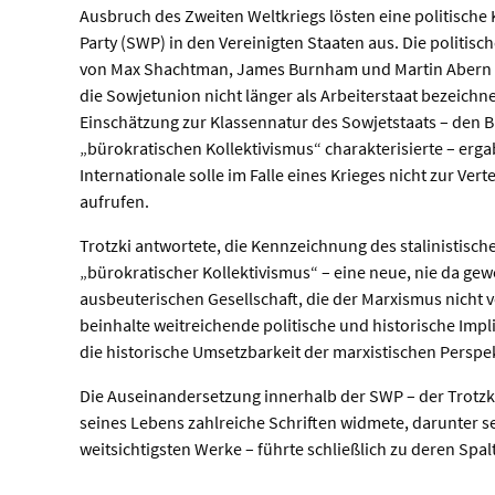
Ausbruch des Zweiten Weltkriegs lösten eine politische K
Party (SWP) in den Vereinigten Staaten aus. Die politis
von Max Shachtman, James Burnham und Martin Abern 
die Sowjetunion nicht länger als Arbeiterstaat bezeichn
Einschätzung zur Klassennatur des Sowjetstaats – den 
„bürokratischen Kollektivismus“ charakterisierte – ergab
Internationale solle im Falle eines Krieges nicht zur Ve
aufrufen.
Trotzki antwortete, die Kennzeichnung des stalinistisch
„bürokratischer Kollektivismus“ – eine neue, nie da ge
ausbeuterischen Gesellschaft, die der Marxismus nicht 
beinhalte weitreichende politische und historische Implik
die historische Umsetzbarkeit der marxistischen Perspekt
Die Auseinandersetzung innerhalb der SWP – der Trotzk
seines Lebens zahlreiche Schriften widmete, darunter se
weitsichtigsten Werke – führte schließlich zu deren Spal