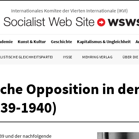
Internationales Komitee der Vierten Internationale
(
IKVI
)
ndemie
Kunst & Kultur
Geschichte
Kapitalismus & Ungleichheit
A
LISTISCHE GLEICHHEITSPARTEI
IYSSE
MEHRING VERLAG
ÜBER DIE
che Opposition in der
939-1940)
939 und der nachfolgende