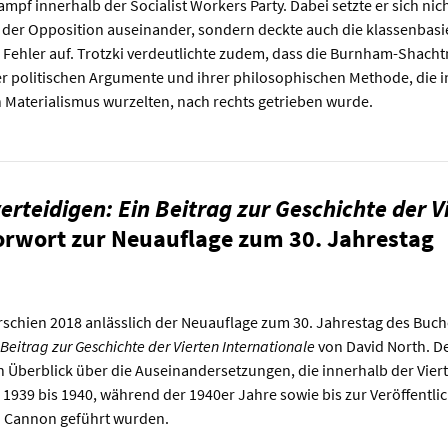
ampf innerhalb der Socialist Workers Party. Dabei setzte er sich nic
der Opposition auseinander, sondern deckte auch die klassenbasi
Fehler auf. Trotzki verdeutlichte zudem, dass die Burnham-Shach
er politischen Argumente und ihrer philosophischen Methode, die i
 Materialismus wurzelten, nach rechts getrieben wurde.
erteidigen: Ein Beitrag zur Geschichte der V
orwort zur Neuauflage zum 30. Jahrestag
rschien 2018 anlässlich der Neuauflage zum 30. Jahrestag des Buc
 Beitrag zur Geschichte der Vierten Internationale
von David North. D
en Überblick über die Auseinandersetzungen, die innerhalb der Vier
 1939 bis 1940, während der 1940er Jahre sowie bis zur Veröffentli
P. Cannon geführt wurden.