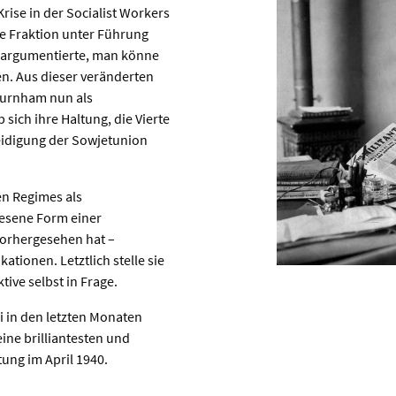
rise in der Socialist Workers
che Fraktion unter Führung
argumentierte, man könne
en. Aus dieser veränderten
Burnham nun als
 sich ihre Haltung, die Vierte
rteidigung der Sowjetunion
en Regimes als
wesene Form einer
vorhergesehen hat –
ationen. Letztlich stelle sie
ive selbst in Frage.
i in den letzten Monaten
ine brilliantesten und
tung im April 1940.