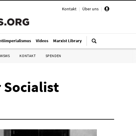
Kontakt
|
Über uns
|
ntiimperialismus
Videos
Marxist Library
 WSWS
KONTAKT
SPENDEN
 Socialist