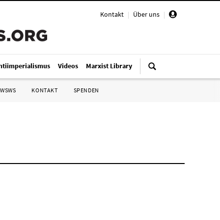
Kontakt
|
Über uns
|
ntiimperialismus
Videos
Marxist Library
 WSWS
KONTAKT
SPENDEN