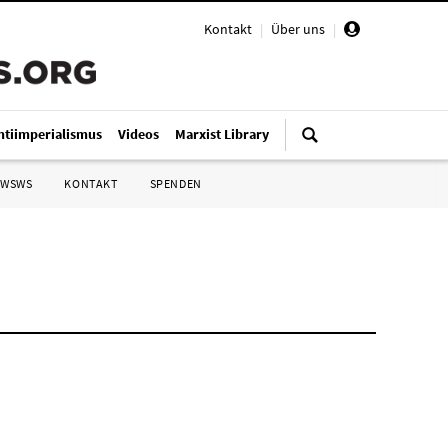
Kontakt
|
Über uns
|
ntiimperialismus
Videos
Marxist Library
 WSWS
KONTAKT
SPENDEN