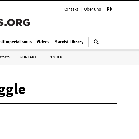
Kontakt
|
Über uns
|
ntiimperialismus
Videos
Marxist Library
 WSWS
KONTAKT
SPENDEN
ggle