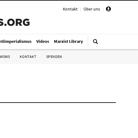
Kontakt
|
Über uns
|
ntiimperialismus
Videos
Marxist Library
 WSWS
KONTAKT
SPENDEN