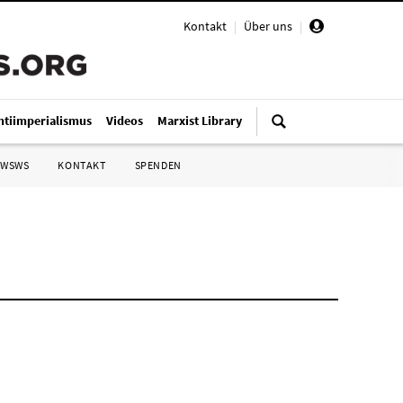
Kontakt
|
Über uns
|
ntiimperialismus
Videos
Marxist Library
 WSWS
KONTAKT
SPENDEN