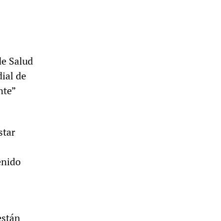
de Salud
ial de
nte”
star
enido
están