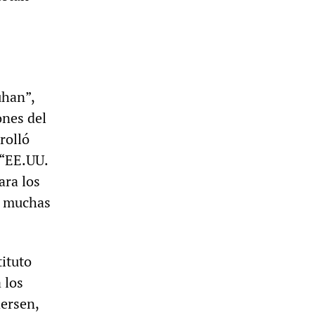
uhan”,
ones del
rolló
 “EE.UU.
ara los
s muchas
tituto
 los
ersen,