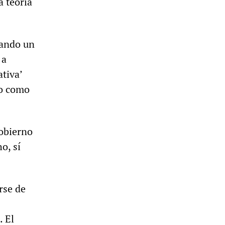
a teoría
cando un
 a
ativa’
to como
Gobierno
o, sí
rse de
. El