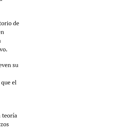
torio de
en
a
vo.
even su
 que el
 teoría
rzos