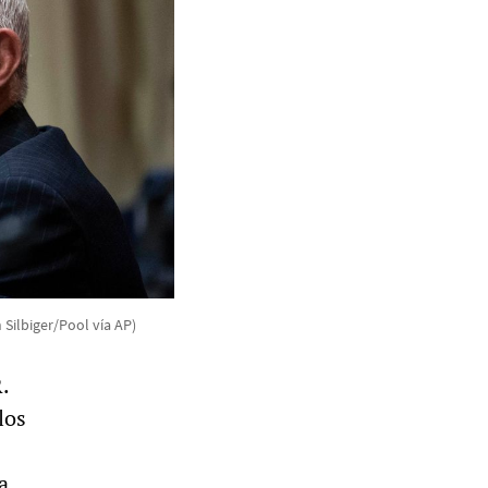
 Silbiger/Pool vía AP)
.
los
a