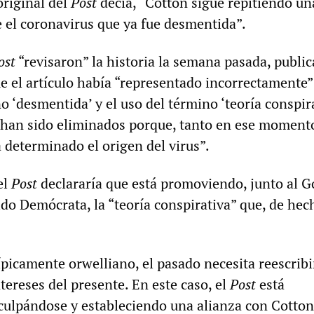
original del
Post
decía, “Cotton sigue repitiendo un
e el coronavirus que ya fue desmentida”.
ost
“revisaron” la historia la semana pasada, publi
e el artículo había “representado incorrectamente”
o ‘desmentida’ y el uso del término ‘teoría conspir
han sido eliminados porque, tanto en ese momen
 determinado el origen del virus”.
el
Post
declararía que está promoviendo, junto al 
ido Demócrata, la “teoría conspirativa” que, de hech
ípicamente orwelliano, el pasado necesita reescribi
tereses del presente. En este caso, el
Post
está
culpándose y estableciendo una alianza con Cotton