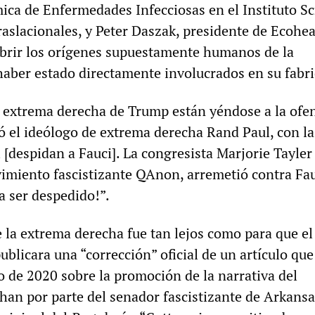
ica de Enfermedades Infecciosas en el Instituto Sc
raslacionales, y Peter Daszak, presidente de Ecohea
brir los orígenes supuestamente humanos de la
aber estado directamente involucrados en su fabri
e extrema derecha de Trump están yéndose a la ofen
teó el ideólogo de extrema derecha Rand Paul, con la
i [despidan a Fauci]. La congresista Marjorie Tayle
vimiento fascistizante QAnon, arremetió contra Fa
a ser despedido!”.
e la extrema derecha fue tan lejos como para que el
ublicara una “corrección” oficial de un artículo que
o de 2020 sobre la promoción de la narrativa del
han por parte del senador fascistizante de Arkans