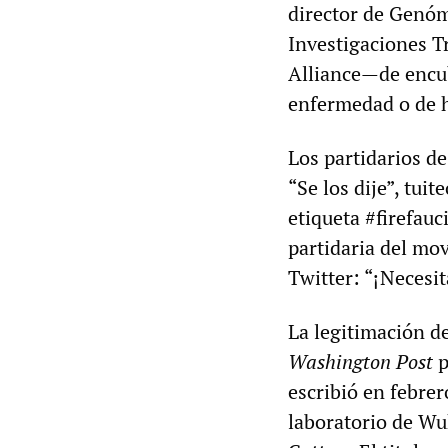
director de Genóm
Investigaciones T
Alliance—de encu
enfermedad o de h
Los partidarios d
“Se los dije”, tui
etiqueta #firefauc
partidaria del mo
Twitter: “¡Necesit
La legitimación d
Washington Post
p
escribió en febrer
laboratorio de Wu