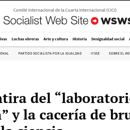
Comité Internacional de la Cuarta Internacional
(
CICI
)
ivas
Luchas obreras
Arte y cultura
Historia
Desigualdad social
IONAL
PARTIDO SOCIALISTA POR LA IGUALDAD
IYSSE
SOBRE EL W
tira del “laborator
 y la cacería de br