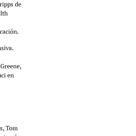
ripps de
lth
cación.
siva.
r Greene,
uci en
as, Tom