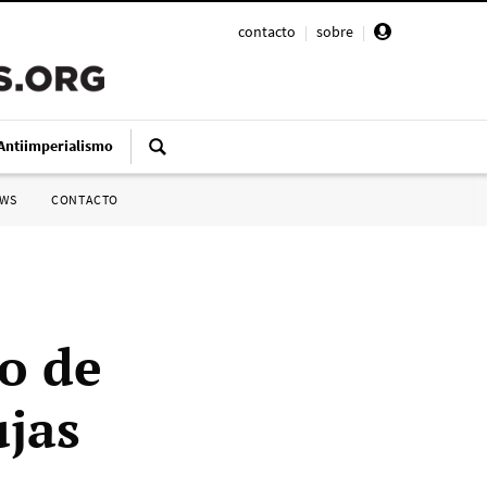
contacto
|
sobre
|
Antiimperialismo
SWS
CONTACTO
io de
ujas