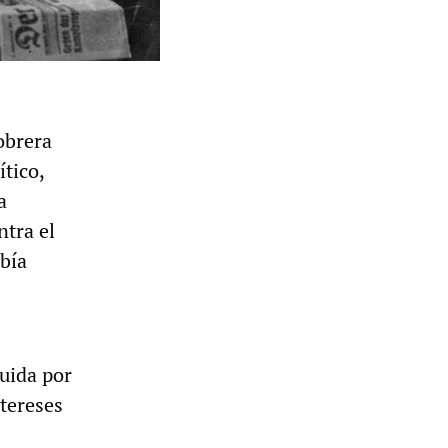
obrera
tico,
a
ntra el
abía
tuida por
ntereses