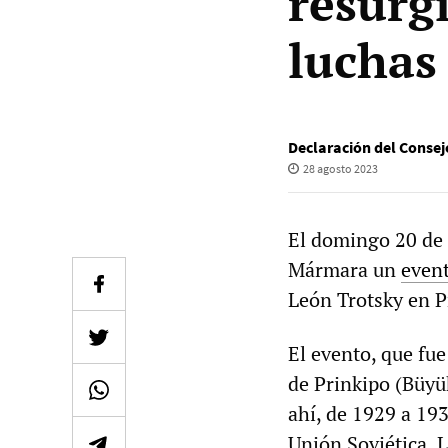
resurg
luchas
Declaración del Consej
28 agosto 2023
El domingo 20 de a
Mármara un
even
León Trotsky en P
El evento, que fue
de Prinkipo (Büyü
ahí, de 1929 a 193
Unión Soviética. L