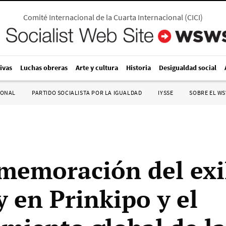
Comité Internacional de la Cuarta Internacional
(
CICI
)
ivas
Luchas obreras
Arte y cultura
Historia
Desigualdad social
IONAL
PARTIDO SOCIALISTA POR LA IGUALDAD
IYSSE
SOBRE EL W
memoración del exi
y en Prinkipo y el