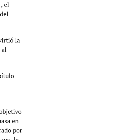
, el
del
irtió la
 al
pítulo
objetivo
 basa en
erado por
smo, la