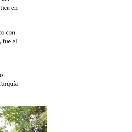
tica en
to con
 fue el
jo
Turquía