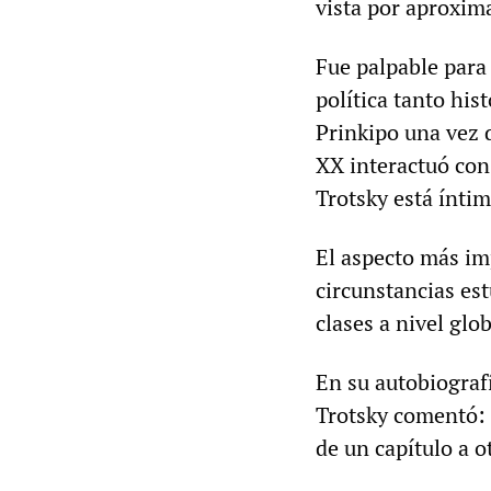
vista por aproxi
Fue palpable para
política tanto hi
Prinkipo una vez d
XX interactuó con
Trotsky está ínti
El aspecto más imp
circunstancias est
clases a nivel glob
En su autobiografí
Trotsky comentó:
de un capítulo a o