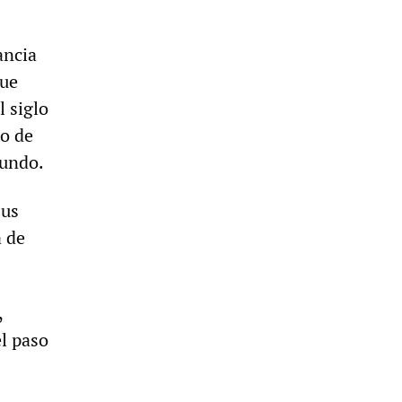
ancia
que
l siglo
io de
mundo.
sus
a de
,
l paso