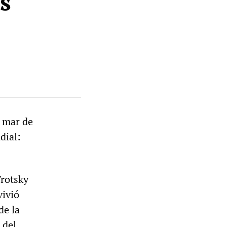
s
l mar de
dial:
Trotsky
vivió
de la
 del