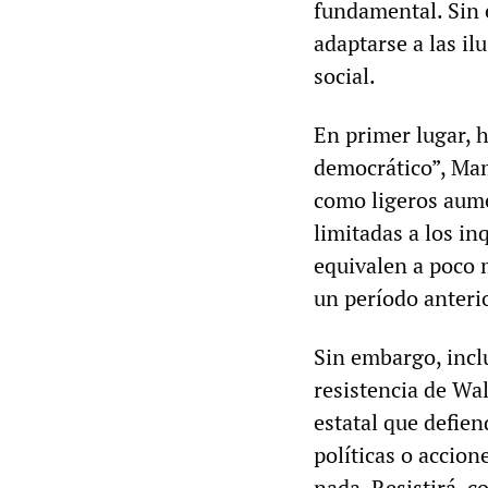
fundamental. Sin 
adaptarse a las ilu
social.
En primer lugar, h
democrático”, Mam
como ligeros aume
limitadas a los in
equivalen a poco 
un período anteri
Sin embargo, incl
resistencia de Wal
estatal que defie
políticas o accion
nada. Resistirá, c