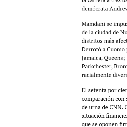
demócrata Andrew
Mamdani se impuso
de la ciudad de N
distritos más afec
Derrotó a Cuomo 
Jamaica, Queens; 
Parkchester, Bron
racialmente divers
El setenta por ci
comparación con s
de urna de CNN. 
situación financi
que se oponen fir