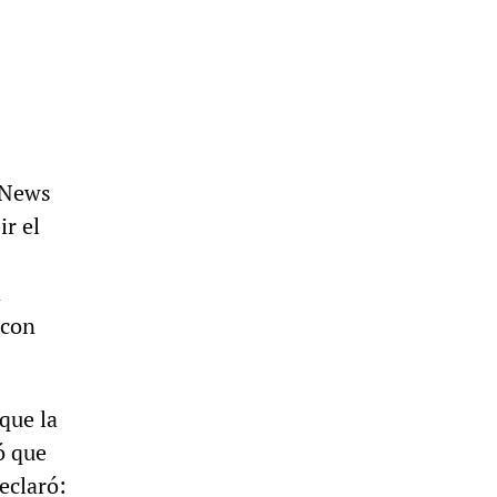
 News
ir el
a
 con
que la
ó que
eclaró: