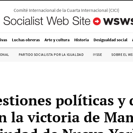
Comité Internacional de la Cuarta Internacional
(
CICI
)
ivas
Luchas obreras
Arte y cultura
Historia
Desigualdad social
IONAL
PARTIDO SOCIALISTA POR LA IGUALDAD
IYSSE
SOBRE EL W
stiones políticas y 
en la victoria de M