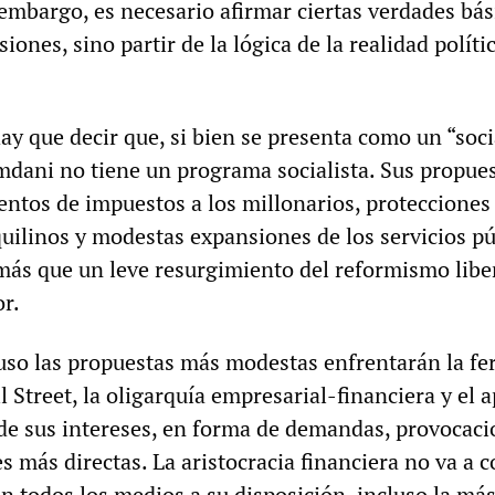
embargo, es necesario afirmar ciertas verdades bás
siones, sino partir de la lógica de la realidad políti
ay que decir que, si bien se presenta como un “soci
dani no tiene un programa socialista. Sus propues
ntos de impuestos a los millonarios, protecciones
quilinos y modestas expansiones de los servicios pú
más que un leve resurgimiento del reformismo libe
or.
uso las propuestas más modestas enfrentarán la fe
l Street, la oligarquía empresarial-financiera y el 
nde sus intereses, en forma de demandas, provocac
es más directas. La aristocracia financiera no va a 
on todos los medios a su disposición, incluso la má