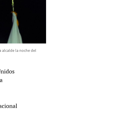
 alcalde la noche del
Unidos
la
acional