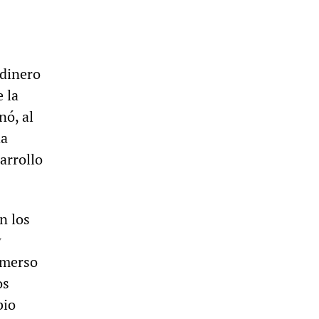
 dinero
 la
nó, al
da
arrollo
n los
w
nmerso
os
bio