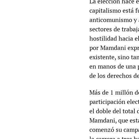
La elección hace e
capitalismo está 
anticomunismo y a
sectores de trabaj
hostilidad hacia e
por Mamdani expre
existente, sino t
en manos de una pe
de los derechos de
Más de 1 millón d
participación elec
el doble del total
Mamdani, que esta
comenzó su campañ
la carrera a tres 