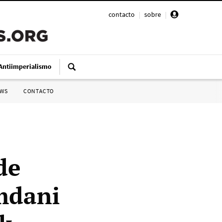
contacto
|
sobre
|
Antiimperialismo
SWS
CONTACTO
de
amdani