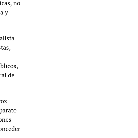
icas, no
ca y
alista
tas,
blicos,
ral de
roz
aparato
iones
conceder
s