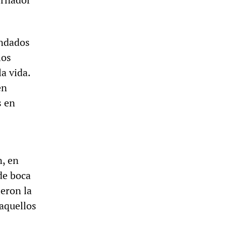
ondados
los
a vida.
en
s en
n, en
de boca
eron la
 aquellos