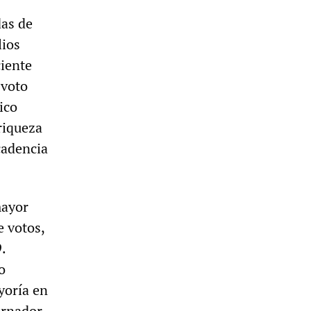
das de
lios
ciente
 voto
ico
riqueza
cadencia
mayor
e votos,
.
o
yoría en
ernador