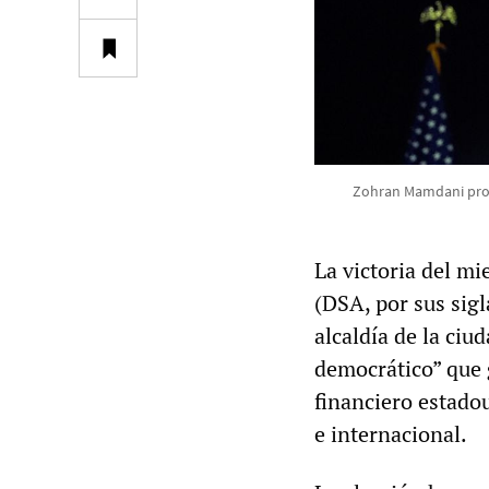
Zohran Mamdani pronu
La victoria del m
(DSA, por sus sig
alcaldía de la ciu
democrático” que g
financiero estado
e internacional.