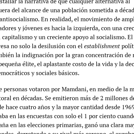
stallar la narrativa de que cualquier alternativa al
fuera del alcance de una población sometida a déca
ntisocialismo. En realidad, el movimiento de amp
adores y jóvenes es hacia la izquierda, con una cre
l capitalismo y un creciente apoyo al socialismo. El
sa no solo la desilusión con el
establishment
polít
ambién la indignación por la gran concentración de 
queña élite, el aplastante costo de la vida y la de
mocráticos y sociales básicos.
e personas votaron por Mamdani, en medio de la 
toral en décadas. Se emitieron más de 2 millones d
 de hace cuatro años y la mayor cantidad desde 1969
ba en las encuestas con solo el 1 por ciento cuand
a en las elecciones primarias, ganó una clara ma
bandas, derrotando a su rival más cercano, el exgob