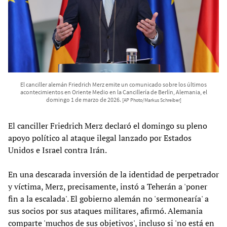
El canciller alemán Friedrich Merz emite un comunicado sobre los últimos
acontecimientos en Oriente Medio en la Cancillería de Berlín, Alemania, el
domingo 1 de marzo de 2026.
[AP Photo/Markus Schreiber]
El canciller Friedrich Merz declaró el domingo su pleno
apoyo político al ataque ilegal lanzado por Estados
Unidos e Israel contra Irán.
En una descarada inversión de la identidad de perpetrador
y víctima, Merz, precisamente, instó a Teherán a 'poner
fin a la escalada'. El gobierno alemán no 'sermonearía' a
sus socios por sus ataques militares, afirmó. Alemania
comparte 'muchos de sus objetivos', incluso si 'no está en