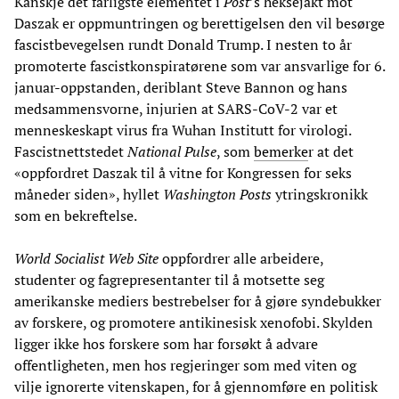
Kanskje det farligste elementet i
Post
’s heksejakt mot
Daszak er oppmuntringen og berettigelsen den vil besørge
fascistbevegelsen rundt Donald Trump. I nesten to år
promoterte fascistkonspiratørene som var ansvarlige for 6.
januar-oppstanden, deriblant Steve Bannon og hans
medsammensvorne, injurien at SARS-CoV-2 var et
menneskeskapt virus fra Wuhan Institutt for virologi.
Fascistnettstedet
National Pulse
, som
bemerke
r at det
«oppfordret Daszak til å vitne for Kongressen for seks
måneder siden», hyllet
Washington Posts
ytringskronikk
som en bekreftelse.
World Socialist Web Site
oppfordrer alle arbeidere,
studenter og fagrepresentanter til å motsette seg
amerikanske mediers bestrebelser for å gjøre syndebukker
av forskere, og promotere antikinesisk xenofobi. Skylden
ligger ikke hos forskere som har forsøkt å advare
offentligheten, men hos regjeringer som med viten og
vilje ignorerte vitenskapen, for å gjennomføre en politisk