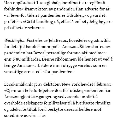
Han oppfordret til «en global, koordinert strategi for å
forhindre» framveksten av pandemier. Han advarte for at
«vi lever for tiden i pandemienes tidsalder,» og varslet
profetisk: «Gå til handling nå, eller få en betydelig høyere
pris å betale seinere.»
Washington Post
eies av Jeff Bezos, hovedeier og adm. dir.
for detaljisthandelsmonopolet Amazon. Siden starten av
pandemien har Bezos’ personlige formue økt med mer
enn $ 80 milliarder. Denne rikdommen ble hentet ut ved å
tvinge Amazon-arbeidere inn i utrygge varehus som er
vesentlige arnesteder for pandemien.
Et søksmål anlagt av delstaten New York hevdet i februar:
«Gjennom hele forløpet av den historiske pandemien har
Amazon gjentatte ganger og vedvarende unnlatt å
overholde selskapets forpliktelser til å iverksette rimelige
og adekvate tiltak for å beskytte deres arbeidere mot
spredning av viruset.»