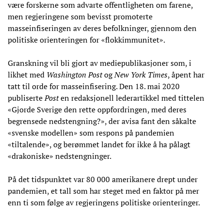
være forskerne som advarte offentligheten om farene,
men regjeringene som bevisst promoterte
masseinfiseringen av deres befolkninger, gjennom den
politiske orienteringen for «flokkimmunitet».
Granskning vil bli gjort av mediepublikasjoner som, i
likhet med
Washington Post
og
New York Times
, åpent har
tatt til orde for masseinfisering. Den 18. mai 2020
publiserte
Post
en redaksjonell lederartikkel med tittelen
«Gjorde Sverige den rette oppfordringen, med deres
begrensede nedstengning?», der avisa fant den såkalte
«svenske modellen» som respons på pandemien
«tiltalende», og berømmet landet for ikke å ha pålagt
«drakoniske» nedstengninger.
På det tidspunktet var 80 000 amerikanere drept under
pandemien, et tall som har steget med en faktor på mer
enn ti som følge av regjeringens politiske orienteringer.