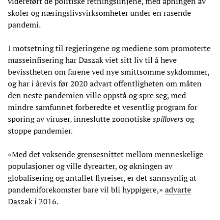
videreført de politiske retningslinjene, med åpningen av
skoler og næringslivsvirksomheter under en rasende
pandemi.
I motsetning til regjeringene og mediene som promoterte
masseinfisering har Daszak viet sitt liv til å heve
bevisstheten om farene ved nye smittsomme sykdommer,
og har i årevis før 2020 advart offentligheten om måten
den neste pandemien ville oppstå og spre seg, med
mindre samfunnet forberedte et vesentlig program for
sporing av viruser, inneslutte zoonotiske
spillovers
og
stoppe pandemier.
«Med det voksende grensesnittet mellom menneskelige
populasjoner og ville dyrearter, og økningen av
globalisering og antallet flyreiser, er det sannsynlig at
pandemiforekomster bare vil bli hyppigere,»
advarte
Daszak i 2016.