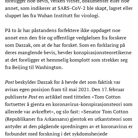
foreligger noe bevis, verken vitner, dokumenter eller noe
annet, som indikerer at SARS-CoV-2 ble skapt, lagret eller
sluppet løs fra Wuhan Institutt for virologi.
På to år har påstandens forfektere ikke oppdaget noe
annet enn den frie og offentlige vedgåelsen fra forskere
som Daszak, om at de har forsket. Som en forklaring på
deres manglende bevis, hevder konspirasjonsteoretikerne
at det foreligger et hemmelig komplott som strekker seg
fra Beijing til Washington.
Post
beskylder Daszak for å hevde det som faktisk var
avisas egen posisjon fram til mai 2021. Den 17. februar
publiserte
Post
en artikkel med tittelen «Tom Cotton
fortsetter å gjenta en koronavirus-konspirasjonsteori som
allerede var avkreftet», og slo fast: «Senator Tom Cotton
(Republikaner fra Arkansans) gjentok en utkantsteori som
antyder at den pågående spredningen av et koronavirus er
forbundet med forskning i det sykdomsherjede