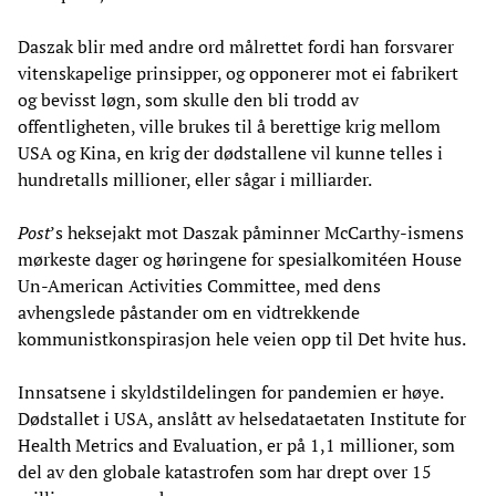
Daszak blir med andre ord målrettet fordi han forsvarer
vitenskapelige prinsipper, og opponerer mot ei fabrikert
og bevisst løgn, som skulle den bli trodd av
offentligheten, ville brukes til å berettige krig mellom
USA og Kina, en krig der dødstallene vil kunne telles i
hundretalls millioner, eller sågar i milliarder.
Post
’s heksejakt mot Daszak påminner McCarthy-ismens
mørkeste dager og høringene for spesialkomitéen House
Un-American Activities Committee, med dens
avhengslede påstander om en vidtrekkende
kommunistkonspirasjon hele veien opp til Det hvite hus.
Innsatsene i skyldstildelingen for pandemien er høye.
Dødstallet i USA, anslått av helsedataetaten Institute for
Health Metrics and Evaluation, er på 1,1 millioner, som
del av den globale katastrofen som har drept over 15