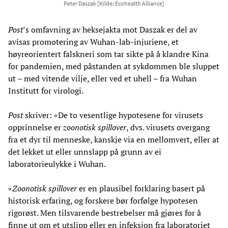
Peter Daszak [Kilde: Ecohealth Alliance]
Post
’s omfavning av heksejakta mot Daszak er del av
avisas promotering av Wuhan-lab-injuriene, et
høyreorientert falskneri som tar sikte på å klandre Kina
for pandemien, med påstanden at sykdommen ble sluppet
ut – med vitende vilje, eller ved et uhell – fra Wuhan
Institutt for virologi.
Post
skriver: «De to vesentlige hypotesene for virusets
opprinnelse er
zoonotisk spillover
, dvs. virusets overgang
fra et dyr til menneske, kanskje via en mellomvert, eller at
det lekket ut eller unnslapp på grunn av ei
laboratorieulykke i Wuhan.
«
Zoonotisk spillover
er en plausibel forklaring basert på
historisk erfaring, og forskere bør forfølge hypotesen
rigorøst. Men tilsvarende bestrebelser må gjøres for å
finne ut om et utslipp eller en infeksjon fra laboratoriet