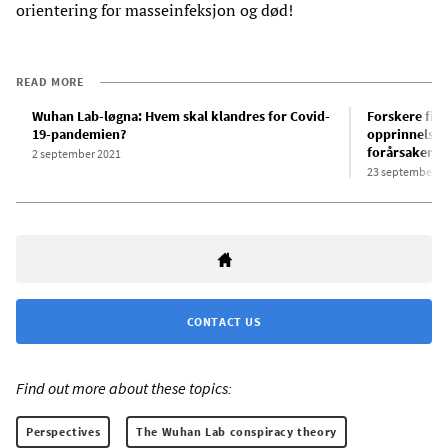
orientering for masseinfeksjon og død!
READ MORE
Wuhan Lab-løgna: Hvem skal klandres for Covid-
Forskere finn
19-pandemien?
opprinnelsen
forårsaker C
2 september 2021
23 september 2
CONTACT US
Find out more about these topics:
Perspectives
The Wuhan Lab conspiracy theory