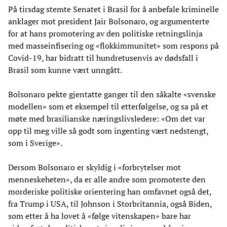
På tirsdag stemte Senatet i Brasil for å anbefale kriminelle
anklager mot president Jair Bolsonaro, og argumenterte
for at hans promotering av den politiske retningslinja
med masseinfisering og «flokkimmunitet» som respons på
Covid-19, har bidratt til hundretusenvis av dødsfall i
Brasil som kunne vært unngått.
Bolsonaro pekte gjentatte ganger til den såkalte «svenske
modellen» som et eksempel til etterfølgelse, og sa på et
møte med brasilianske næringslivsledere: «Om det var
opp til meg ville så godt som ingenting vært nedstengt,
som i Sverige».
Dersom Bolsonaro er skyldig i «forbrytelser mot
menneskeheten», da er alle andre som promoterte den
morderiske politiske orientering han omfavnet også det,
fra Trump i USA, til Johnson i Storbritannia, også Biden,
som etter å ha lovet å «følge vitenskapen» bare har