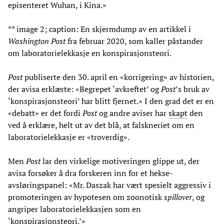
episenteret Wuhan, i Kina.»
** image 2; caption: En skjermdump av en artikkel i
Washington Post
fra februar 2020, som kaller påstander
om laboratorielekkasje en konspirasjonsteori.
Post
publiserte den 30. april en «korrigering» av historien,
der avisa erklærte: «Begrepet ‘avkreftet’ og
Post
’s bruk av
‘konspirasjonsteori’ har blitt fjernet.» I den grad det er en
«debatt» er det fordi
Post
og andre aviser har
skapt
den
ved å erklære, helt ut av det blå, at falskneriet om en
laboratorielekkasje er «troverdig».
Men
Post
lar den virkelige motiveringen glippe ut, der
avisa forsøker å dra forskeren inn for et hekse-
avsløringspanel: «Mr. Daszak har vært spesielt aggressiv i
promoteringen av hypotesen om zoonotisk
spillover
, og
angriper laboratorielekkasjen som en
‘konspirasjonsteori.’»