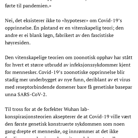
førte til pandemien.»
Nei, det eksisterer ikke to «hypoteser» om Covid-19’s
opprinnelse. Én påstand er en vitenskapelig teori; den
andre er ei blank løgn, fabrikert av den fascistiske
høyresiden.
Den vitenskapelige teorien om zoonotisk opphav har stått
for hvert et større utbrudd av infeksjonssykdommer kjent
for mennesker. Covid-19’s zoonotiske opprinnelse blir
stadig mer underbygget av nye funn, deriblant av et virus
med reseptorbindende domener bare få genetiske basepar
unna SARS-CoV-2.
Til tross for at de forfekter Wuhan lab-
konspirasjonsteorien aksepterer de at Covid-19 ville vært
den første genetisk konstruerte sykdommen som noen
gang drepte et menneske, og innrømmer at det ikke