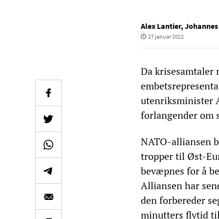
Alex Lantier
,
Johannes
27 januar 2022
Da krisesamtaler 
embetsrepresentan
utenriksminister 
forlangender om s
NATO-alliansen blå
tropper til Øst-Eu
bevæpnes for å be
Alliansen har sen
den forbereder seg
minutters flytid 