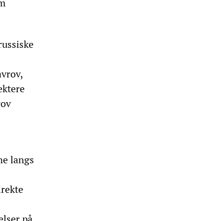
om
russiske
avrov,
ektere
rov
ne langs
irekte
elser på