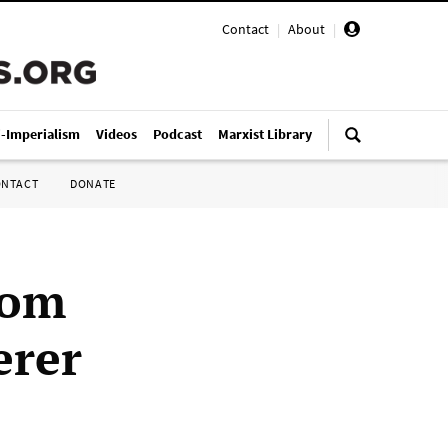
Contact
|
About
|
i-Imperialism
Videos
Podcast
Marxist Library
ONTACT
DONATE
 om
erer