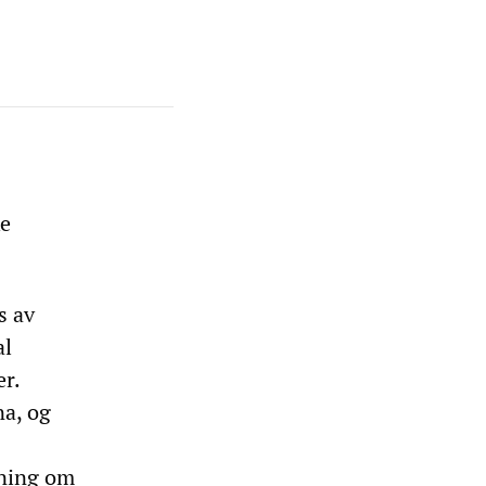
ke
s av
al
r.
na, og
dning om