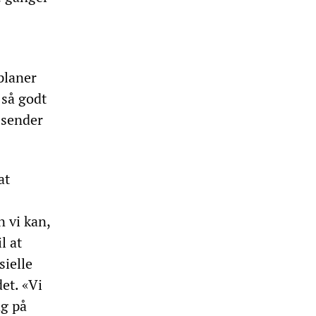
planer
 så godt
 sender
at
 vi kan,
l at
sielle
et. «Vi
ag på