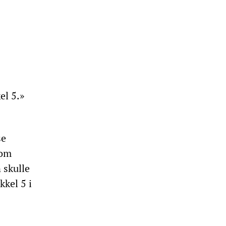
el 5.»
se
som
 skulle
kel 5 i