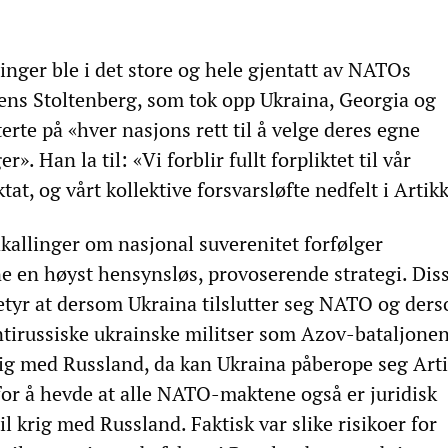
nger ble i det store og hele gjentatt av NATOs
ens Stoltenberg, som tok opp Ukraina, Georgia og
erte på «hver nasjons rett til å velge deres egne
». Han la til: «Vi forblir fullt forpliktet til vår
at, og vårt kollektive forsvarsløfte nedfelt i Artikk
kallinger om nasjonal suverenitet forfølger
e en høyst hensynsløs, provoserende strategi. Dis
tyr at dersom Ukraina tilslutter seg NATO og der
tirussiske ukrainske militser som Azov-bataljonen
ig med Russland, da kan Ukraina påberope seg Artik
or å hevde at alle NATO-maktene også er juridisk
 til krig med Russland. Faktisk var slike risikoer for