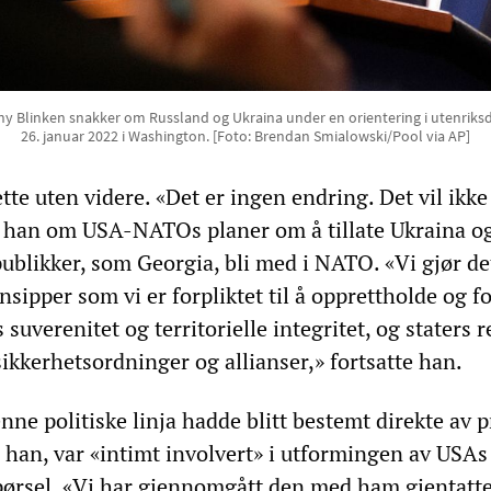
ny Blinken snakker om Russland og Ukraina under en orientering i utenrik
26. januar 2022 i Washington. [Foto: Brendan Smialowski/Pool via AP]
tte uten videre. «Det er ingen endring. Det vil ikke 
 han om USA-NATOs planer om å tillate Ukraina o
publikker, som Georgia, bli med i NATO. «Vi gjør det
insipper som vi er forpliktet til å opprettholde og f
suverenitet og territorielle integritet, og staters re
ikkerhetsordninger og allianser,» fortsatte han.
denne politiske linja hadde blitt bestemt direkte av 
a han, var «intimt involvert» i utformingen av USA
ørsel. «Vi har gjennomgått den med ham gjentatt