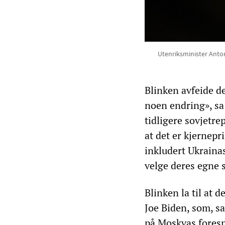
Utenriksminister Anto
Blinken avfeide de
noen endring», sa
tidligere sovjetre
at det er kjernepr
inkludert Ukrainas 
velge deres egne s
Blinken la til at 
Joe Biden, som, s
på Moskvas foresp