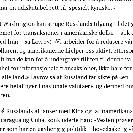
ar en udiskutabel rett til, spesielt kyniske.»
t Washington kan strupe Russlands tilgang til det 
met for transaksjoner i amerikanske dollar – slik 
ed Iran – sa Lavrov: «Vi arbeider for å redusere vår
llaren, og amerikanerne hjelper oss aktivt, etters
alt hva de kan for å undergrave tilliten til denne va
abel for internasjonale transaksjoner, ikke bare for
alle land.» Lavrov sa at Russland tar sikte på «en
arere betalinger i nasjonale valutaer», og dermed o
ren.
på Russlands allianser med Kina og latinamerikans
caragua og Cuba, konkluderte han: «Vesten prøver, 
ter som har en uavhengig politikk – hovedsakelig v