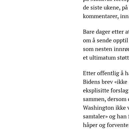
de siste ukene, p
kommentarer, innsp
Bare dager etter 
om å sende opptil 
som nesten innrø
et ultimatum støtt
Etter offentlig å
Bidens brev «ikke
eksplisitte forsl
sammen, dersom de 
Washington ikke vi
samtaler» og han f
håper og forventer