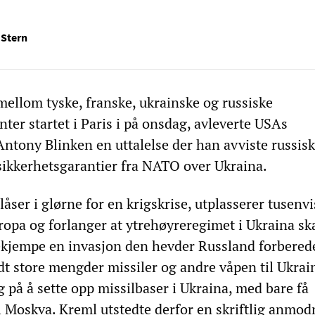
 Stern
mellom tyske, franske, ukrainske og russiske
ter startet i Paris i på onsdag, avleverte USAs
Antony Blinken en uttalelse der han avviste russis
ikkerhetsgarantier fra NATO over Ukraina.
ser i glørne for en krigskrise, utplasserer tusenvi
ropa og forlanger at ytrehøyreregimet i Ukraina sk
kjempe en invasjon den hevder Russland forberede
dt store mengder missiler og andre våpen til Ukrai
 på å sette opp missilbaser i Ukraina, med bare få
til Moskva. Kreml utstedte derfor en skriftlig anmo