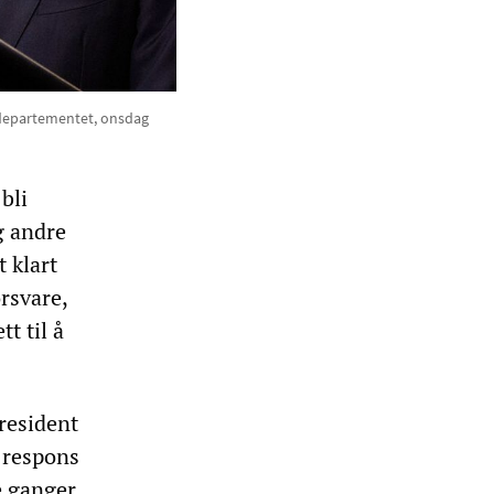
sdepartementet, onsdag
bli
g andre
 klart
orsvare,
tt til å
president
s respons
e ganger