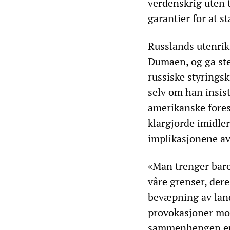
verdenskrig uten 
garantier for at s
Russlands utenriks
Dumaen, og ga ste
russiske styringsk
selv om han insis
amerikanske fores
klargjorde imidle
implikasjonene a
«Man trenger bare
våre grenser, der
bevæpning av land
provokasjoner mot
sammenhengen er k