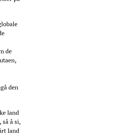
globale
de
om de
lutaen,
mgå den
ke land
så å si,
årt land