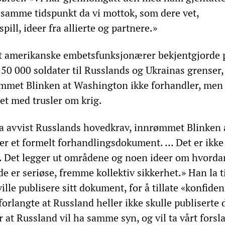
å samme tidspunkt da vi mottok, som dere vet,
ill, ideer fra allierte og partnere.»
at amerikanske embetsfunksjonærer bekjentgjorde 
50 000 soldater til Russlands og Ukrainas grenser,
mmet Blinken at Washington ikke forhandler, men
et med trusler om krig.
 ha avvist Russlands hovedkrav, innrømmet Blinken 
 er et formelt forhandlingsdokument. … Det er ikke
ag. Det legger ut områdene og noen ideer om hvordan
er seriøse, fremme kollektiv sikkerhet.» Han la ti
lle publisere sitt dokument, for å tillate «konfiden
orlangte at Russland heller ikke skulle publiserte d
 at Russland vil ha samme syn, og vil ta vårt forsl