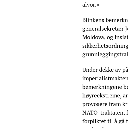
alvor.»
Blinkens bemerkni
generalsekretær J
Moldova, og insist
sikkerhetsordninger
grunnleggingstrakt
Under dekke av på
imperialistmakten
bemerkningene be
høyreekstreme, an
provosere fram kr
NATO-traktaten, f
forpliktet til å gå