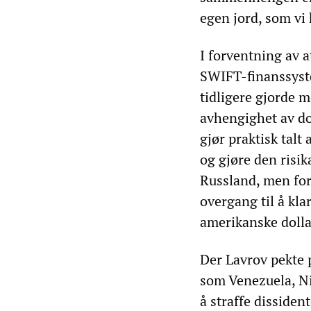
egen jord, som vi h
I forventning av a
SWIFT-finanssyste
tidligere gjorde m
avhengighet av do
gjør praktisk talt 
og gjøre den risik
Russland, men for 
overgang til å kl
amerikanske dolla
Der Lavrov pekte 
som Venezuela, Ni
å straffe dissiden