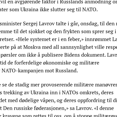
tvil en avgjørende faktor i Russlands anmodning 
tater som Ukraina ikke slutter seg til NATO.
minister Sergej Lavrov talte i går, onsdag, til den 
mme til det sjokket og den frykten som sprer seg i
retser. «Hele systemet er i en feber,» innrømmet L
terte på at Moskva med all sannsynlighet ville resp
pørsler om ikke å publisere Bidens dokument. Lav
rtid de forferdelige økonomiske og militære
v NATO-kampanjen mot Russland.
 se de stadig mer provoserende militære manøvre
es trekking av Ukraina inn i NATOs omkrets, deres
et med dødelige våpen, og deres oppfordring til d
 Den russiske føderasjonen,» sa Lavrov. «I denne
ravene som rettes til oss, om å stoppe militærøv