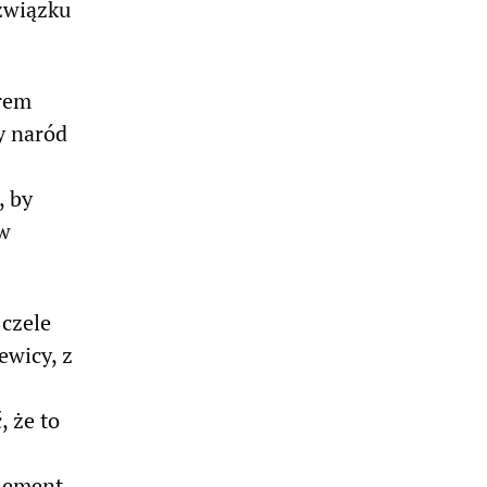
związku
rem
y naród
, by
 w
 czele
ewicy, z
 że to
lement