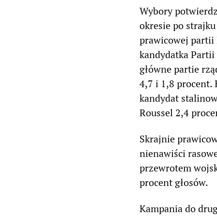
Wybory potwierdz
okresie po strajk
prawicowej partii
kandydatka Partii
główne partie rzą
4,7 i 1,8 procent.
kandydat stalinow
Roussel 2,4 proce
Skrajnie prawico
nienawiści rasowej
przewrotem wojsk
procent głosów.
Kampania do drug