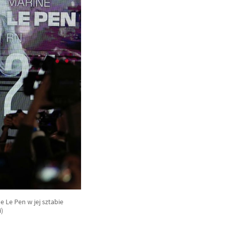
 Le Pen w jej sztabie
)