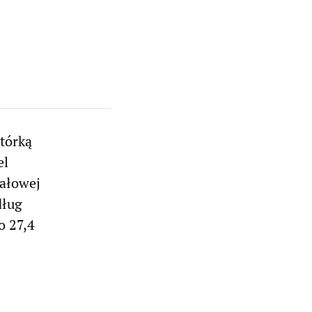
tórką
el
nałowej
dług
o 27,4