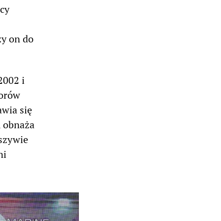
cy
zy on do
2002 i
borów
awia się
, obnaża
łszywie
ni