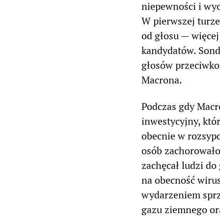
niepewności i wy
W pierwszej turz
od głosu — więce
kandydatów. Sonda
głosów przeciwko 
Macrona.
Podczas gdy Macr
inwestycyjny, któ
obecnie w rozsypc
osób zachorowało
zachęcał ludzi do
na obecność wiru
wydarzeniem sprz
gazu ziemnego or