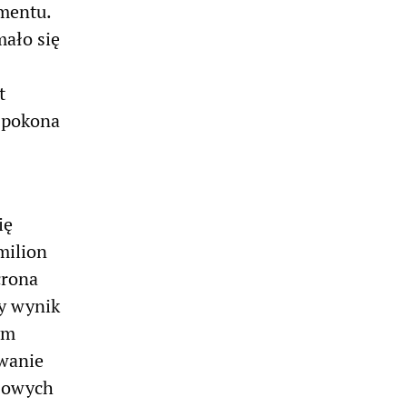
mentu.
ało się
t
n pokona
ię
milion
crona
ny wynik
ym
owanie
czowych