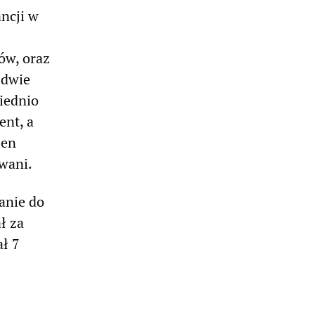
ncji w
ów, oraz
 dwie
iednio
ent, a
ien
wani.
anie do
ł za
ł 7