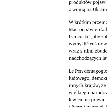
produktów pojawi
z wojną na Ukrain
W krótkim przem
Macron stwierdził
francuski, „aby z
wymyślić coś nowe
wraz z nimi zbud
nadchodzących lat
Le Pen demagogicz
ludowego, demokr
innych krajów, ze
wielkiego narodo
lewica ma prawie
Libération
przedst