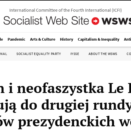
International Committee of the Fourth International
(
ICFI
)
le
Pandemic
Arts & Culture
History
Capitalism & Inequality
Ant
ONAL
SOCIALIST EQUALITY PARTY
IYSSE
ABOUT THE WSWS
C
 i neofaszystka Le
ją do drugiej rund
w prezydenckich w