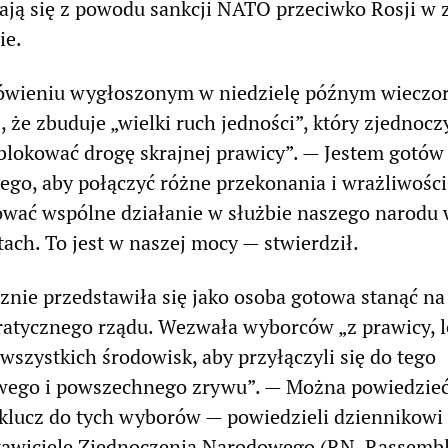
ają się z powodu sankcji NATO przeciwko Rosji w 
ie.
ówieniu wygłoszonym w niedzielę późnym wieczo
, że zbuduje „wielki ruch jedności”, który zjednocz
ablokować drogę skrajnej prawicy”. — Jestem gotów
go, aby połączyć różne przekonania i wrażliwości
ować wspólne działanie w służbie naszego narodu
ach. To jest w naszej mocy — stwierdził.
nie przedstawiła się jako osoba gotowa stanąć na
atycznego rządu. Wezwała wyborców „z prawicy, l
 wszystkich środowisk, aby przyłączyli się do tego
wego i powszechnego zrywu”. — Można powiedzieć,
 klucz do tych wyborów — powiedzieli dziennikowi
awiciele Zjednoczenia Narodowego (RN, Rassemb