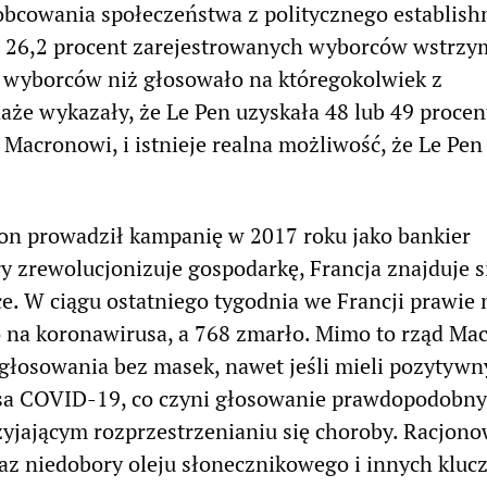
obcowania społeczeństwa z politycznego establish
e 26,2 procent zarejestrowanych wyborców wstrzym
j wyborców niż głosowało na któregokolwiek z
że wykazały, że Le Pen uzyskała 48 lub 49 procen
Macronowi, i istnieje realna możliwość, że Le Pe
on prowadził kampanię w 2017 roku jako bankier
ry zrewolucjonizuje gospodarkę, Francja znajduje s
e. W ciągu ostatniego tygodnia we Francji prawie 
 na koronawirusa, a 768 zmarło. Mimo to rząd Ma
 głosowania bez masek, nawet jeśli mieli pozytyw
sa COVID-19, co czyni głosowanie prawdopodobn
yjającym rozprzestrzenianiu się choroby. Racjon
az niedobory oleju słonecznikowego i innych klu