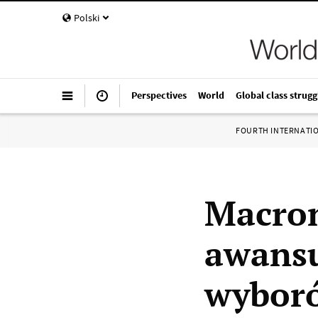
Polski
Perspectives
World
Global class strugg
FOURTH INTERNATI
Macron
awansu
wyboró