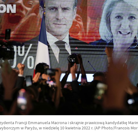
zydenta Francji Emmanuela Macrona i skrajnie prawicową kandydatkę Marine
wyborczym w Paryżu, w niedzielę 10 kwietnia 2022 r. (AP Photo/Francois Mori