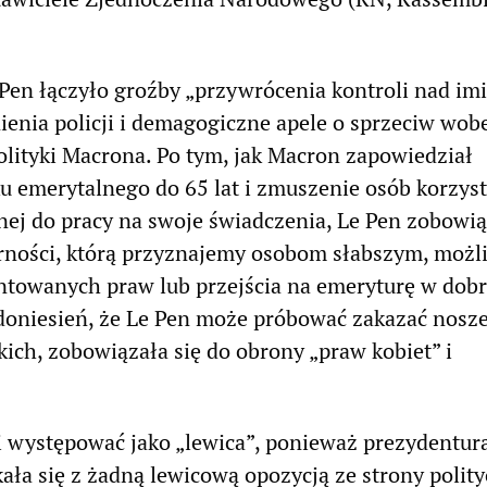
en łączyło groźby „przywrócenia kontroli nad imi
enia policji i demagogiczne apele o sprzeciw wob
olityki Macrona. Po tym, jak Macron zapowiedział
u emerytalnego do 65 lat i zmuszenie osób korzys
ej do pracy na swoje świadczenia, Le Pen zobowią
arności, którą przyznajemy osobom słabszym, możl
ntowanych praw lub przejścia na emeryturę w dob
doniesień, że Le Pen może próbować zakazać nosz
ch, zobowiązała się do obrony „praw kobiet” i
i występować jako „lewica”, ponieważ prezydentur
ała się z żadną lewicową opozycją ze strony polit