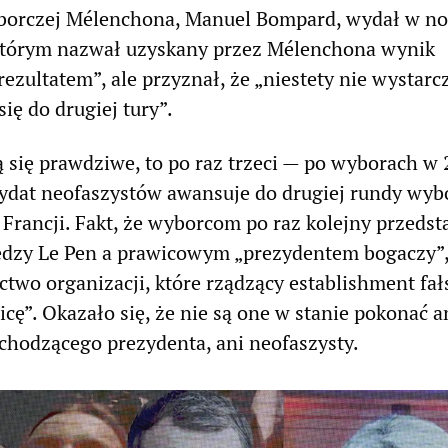
borczej Mélenchona, Manuel Bompard, wydał w no
którym nazwał uzyskany przez Mélenchona wynik
zultatem”, ale przyznał, że „niestety nie wystarc
ię do drugiej tury”.
żą się prawdziwe, to po raz trzeci — po wyborach w 
ydat neofaszystów awansuje do drugiej rundy wy
Francji. Fakt, że wyborcom po raz kolejny przedst
ędzy Le Pen a prawicowym „prezydentem bogaczy”
ctwo organizacji, które rządzący establishment fa
cę”. Okazało się, że nie są one w stanie pokonać a
chodzącego prezydenta, ani neofaszysty.