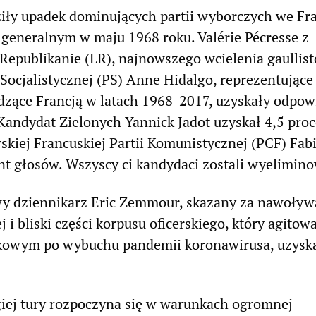
iły upadek dominujących partii wyborczych we Fra
u generalnym w maju 1968 roku. Valérie Pécresse z
 Republikanie (LR), najnowszego wcielenia gaullist
 Socjalistycznej (PS) Anne Hidalgo, reprezentujące
dzące Francją w latach 1968-2017, uzyskały odpow
 Kandydat Zielonych Yannick Jadot uzyskał 4,5 proc
skiej Francuskiej Partii Komunistycznej (PCF) Fab
nt głosów. Wszyscy ci kandydaci zostali wyelimino
wy dziennikarz Eric Zemmour, skazany za nawoływ
 i bliski części korpusu oficerskiego, który agitowa
owym po wybuchu pandemii koronawirusa, uzyska
iej tury rozpoczyna się w warunkach ogromnej