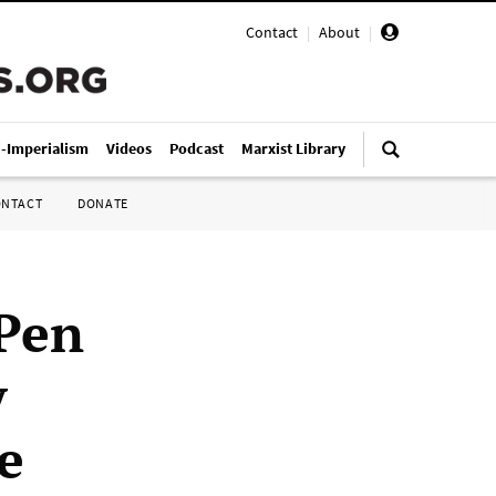
Contact
|
About
|
i-Imperialism
Videos
Podcast
Marxist Library
ONTACT
DONATE
 Pen
y
e