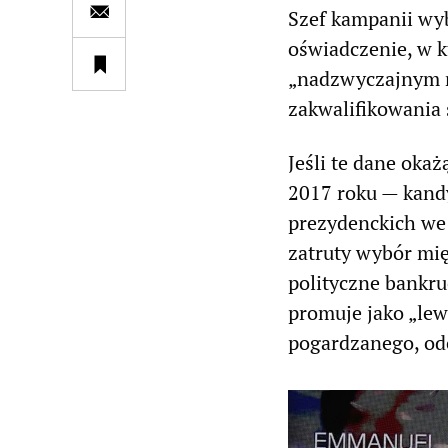
Szef kampanii wy
oświadczenie, w 
„nadzwyczajnym re
zakwalifikowania s
Jeśli te dane oka
2017 roku — kand
prezydenckich we 
zatruty wybór mi
polityczne bankru
promuje jako „lewi
pogardzanego, od