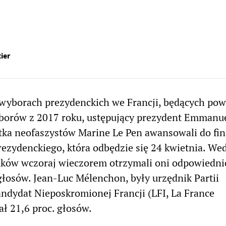
i
ier
wyborach prezydenckich we Francji, będących pow
yborów z 2017 roku, ustępujący prezydent Emmanu
tka neofaszystów Marine Le Pen awansowali do fi
ezydenckiego, która odbędzie się 24 kwietnia. We
ków wczoraj wieczorem otrzymali oni odpowiedni
 głosów. Jean-Luc Mélenchon, były urzędnik Partii
kandydat Nieposkromionej Francji (LFI, La France
ał 21,6 proc. głosów.