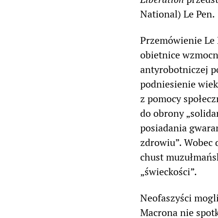
National) Le Pen.
Przemówienie Le P
obietnice wzmocni
antyrobotniczej p
podniesienie wiek
z pomocy społeczn
do obrony „solid
posiadania gwara
zdrowiu”. Wobec 
chust muzułmański
„świeckości”.
Neofaszyści mogl
Macrona nie spotk