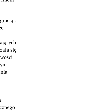
gracją”,
ec
tających
zała się
iwości
rym
enia
a
ycznego