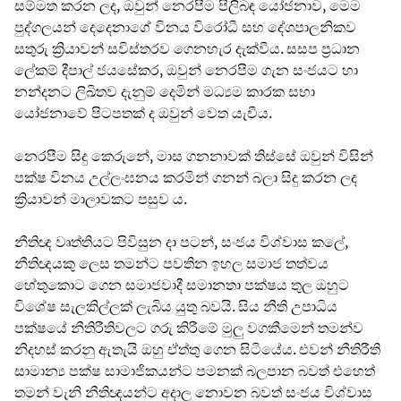
සම්මත කරන ලද, ඔවුන් නෙරපීම පිලිබඳ යෝජනාව, මෙම
පුද්ගලයන් දෙදෙනාගේ විනය විරෝධී සහ දේශපාලනිකව
සතුරු ක්‍රියාවන් සවිස්තරව ගෙනහැර දැක්වීය. සසප ප්‍රධාන
ලේකම් දීපාල් ජයසේකර, ඔවුන් නෙරපීම ගැන සංජයට හා
නන්දනට ලිඛිතව දැනුම් දෙමින් මධ්‍යම කාරක සභා
යෝජනාවේ පිටපතක් ද ඔවුන් වෙත යැවීය.
නෙරපීම සිදු කෙරුනේ, මාස ගනනාවක් තිස්සේ ඔවුන් විසින්
පක්ෂ විනය උල්ලංඝනය කරමින් ගනන් බලා සිදු කරන ලද
ක්‍රියාවන් මාලාවකට පසුව ය.
නීතිඥ වෘත්තියට පිවිසුන දා පටන්, සංජය විශ්වාස කලේ,
නීතිඥයකු ලෙස තමන්ට පවතින ඉහල සමාජ තත්වය
හේතුකොට ගෙන සමාජවාදී සමානතා පක්ෂය තුල ඔහුට
විශේෂ සැලකිල්ලක් ලැබිය යුතු බවයි. සිය නීති උපාධිය
පක්ෂයේ නීතිරීතිවලට ගරු කිරීමේ මුලු වගකීමෙන් තමන්ව
නිදහස් කරනු ඇතැයි ඔහු ඒත්තු ගෙන සිටියේය. එවන් නීතිරීති
සාමාන්‍ය පක්ෂ සාමාජිකයන්ට පමනක් බලපාන බවත් එහෙත්
තමන් වැනි නීතිඥයන්ට අදාල නොවන බවත් සංජය විශ්වාස