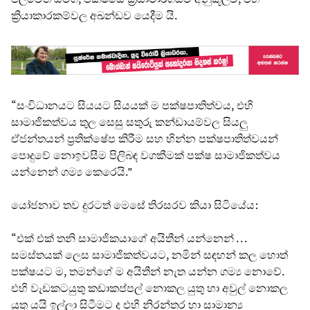
ක්‍රියාකාරකම්වල අඛන්ඩව යෙදීම යි.
“සංවිධානයට සියයට සියයක් ම පක්ෂපාතිත්වය, එහි
සාමාජිකත්වය තුල සෙසු සතුරු කන්ඩායම්වල සියලු
ඒජන්තයන් ප්‍රතික්ෂේප කිරීම සහ භින්න පක්ෂපාතිත්වයන්
පොදුවේ නොඉවසීම පිලිබඳ වගකීමක් පක්ෂ සාමාජිකත්වය
යන්නෙන් ගම්‍ය කෙරෙයි.”
යෝජනාව තව දුරටත් මෙසේ තිරසරව කියා සිටියේය:
“එක් එක් තනි සාමාජිකයාගේ අයිතීන් යන්නෙන් . . .
සමස්තයක් ලෙස සාමාජිකත්වයට, නමින් සඳහන් කල හොත්
පක්ෂයට ම, තමන්ගේ ම අයිතීන් නැත යන්න ගම්‍ය නොවේ.
එහි වැඩකටයුතු කඩාකප්පල් නොකල යුතු හා අවුල් නොකල
යුතු යයි ඉල්ලා සිටීමට ද එහි නිරන්තර හා සාමාන්‍ය