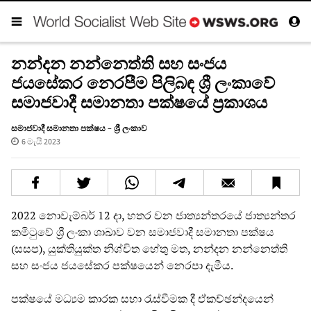
නන්දන නන්නෙත්ති සහ සංජය
ජයසේකර නෙරපීම පිලිබඳ ශ්‍රී ලංකාවේ
සමාජවාදී සමානතා පක්ෂයේ ප්‍රකාශය
සමාජවාදී සමානතා පක්ෂය – ශ්‍රී ලංකාව
6 මැයි 2023
2022 නොවැම්බර් 12 දා, හතර වන ජාත්‍යන්තරයේ ජාත්‍යන්තර
කමිටුවේ ශ්‍රී ලංකා ශාඛාව වන සමාජවාදී සමානතා පක්ෂය
(සසප), යුක්තියුක්ත නිශ්චිත හේතු මත, නන්දන නන්නෙත්ති
සහ සංජය ජයසේකර පක්ෂයෙන් නෙරපා දැමීය.
පක්ෂයේ මධ්‍යම කාරක සභා රැස්වීමක දී ඒකච්ඡන්දයෙන්