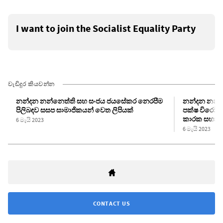
I want to join the Socialist Equality Party
වැඩිදුර කියවන්න
නන්දන නන්නෙත්ති සහ සංජය ජයසේකර නෙරපීම
නන්දන නන්
පිලිබඳව සසප සාමාජිකයන් වෙත ලිපියක්
පක්ෂ විරෝධී 
කාරක සභා 
6 මැයි 2023
6 මැයි 2023
CONTACT US