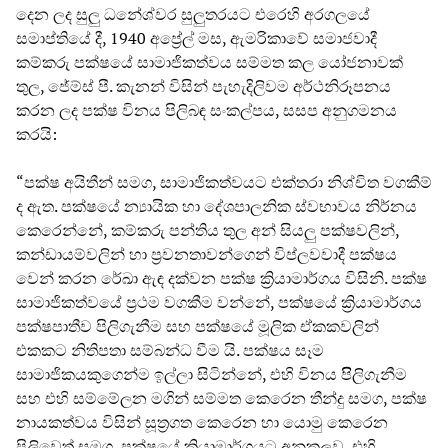
දෙන ලද සුලු ධනේශ්වර සුලුතරයට එරෙහි අරගලයේ
සමාප්තියේ දී, 1940 අප්‍රේල් මස, ඇමරිකාවේ සමාජවාදී
කම්කරු පක්ෂයේ සාමාජිකත්වය සම්මත කල යෝජනාවක්
තුල, ජේම්ස් පී. කැනන් විසින් පැහැදිලිවම අර්ථනිරූපනය
කරන ලද පක්ෂ විනය පිලිබඳ සංකල්පය, සසප අනුගමනය
කරයි:
“පක්ෂ අයිතීන් සමග, සාමාජිකත්වයට එක්තරා නිශ්චිත වගකීම්
ද ඇත. පක්ෂයේ න්‍යායික හා දේශපාලනික ස්වභාවය නිර්නය
කෙරෙන්නේ, කම්කරු පන්තිය තුල අන් සියලු පක්ෂවලින්,
කන්ඩායම්වලින් හා ප්‍රවනතාවන්ගෙන් විප්ලවවාදී පක්ෂය
වෙන් කරන රේඛා ඇඳ දක්වන පක්ෂ ක්‍රියාමාර්ගය විසිනි. පක්ෂ
සාමාජිකත්වයේ ප්‍රථම වගකීම වන්නේ, පක්ෂයේ ක්‍රියාමාර්ගය
පක්ෂපාතීව පිලිගැනීම සහ පක්ෂයේ මූලික ඒකකවලින්
එකකට නිතිපතා සම්බන්ධ වීම යි. පක්ෂය සෑම
සාමාජිකයකුගෙන්ම ඉල්ලා සිටින්නේ, එහි විනය පිිලිගැනීම
සහ එහි සම්මේලන මගින් සම්මත කෙරෙන තීන්දු සමග, පක්ෂ
නායකත්වය විසින් සූත්‍රගත කෙරෙන හා යොමු කෙරෙන
පිලිවෙත් සමග, පක්ෂයේ ක්‍රියාමාර්ගයට අනුකූලව, එහි