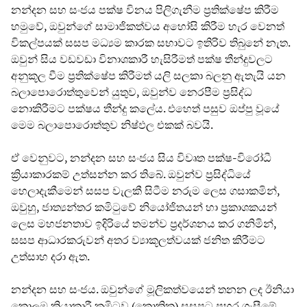
නන්දන සහ සංජය පක්ෂ විනය පිලිගැනීම ප්‍රතික්ෂේප කිරීම
හමුවේ, ඔවුන්ගේ සාමාජිකත්වය අහෝසි කිරීම හැර වෙනත්
විකල්පයක් සසප මධ්‍යම කාරක සභාවට ඉතිරිව තිබුනේ නැත.
ඔවුන් සිය වඩවඩා විනාශකාරී හැසිරීමත් පක්ෂ තීන්දුවලට
අනුකූල වීම ප්‍රතික්ෂේප කිරීමත් යලි සලකා බලනු ඇතැයි යන
බලාපොරොත්තුවෙන් යුතුව, ඔවුන්ව නෙරපීම ප්‍රසිද්ධ
නොකිරීමට පක්ෂය තීන්දු කලේය. එහෙත් පසුව ඔප්පු වූයේ
මෙම බලාපොරොත්තුව නිෂ්ඵල එකක් බවයි.
ඒ වෙනුවට, නන්දන සහ සංජය සිය විවෘත පක්ෂ-විරෝධී
ක්‍රියාකාරකම් උත්සන්න කර තිබේ. ඔවුන්ව ප්‍රසිද්ධියේ
හෙලාදැකීමෙන් සසප වැලකී සිටීම නරුම ලෙස ගසාකමින්,
ඔවුහු, ජාත්‍යන්තර කමිටුවේ නියෝජිතයන් හා ප්‍රකාශකයන්
ලෙස මහජනතාව ඉදිරියේ තමන්ව ප්‍රදර්ශනය කර ගනිමින්,
සසප ආධාරකරුවන් අතර ව්‍යාකූලත්වයක් ජනිත කිරීමට
උත්සාහ දරා ඇත.
නන්දන සහ සංජය. ඔවුන්ගේ මූලිකත්වයෙන් තනන ලද ඊනියා
කොලඹ ක්‍රියාකාරී කමිටුව (කොක්‍රික) සසපට පහර ගැසීමේ