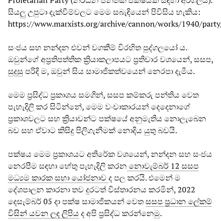
Proletarian Party (නිර්ධන පන්තික පක්ෂයක් සඳහා අරගලය).
සියලු උපුටා දැක්වීම්වලට මෙම සබැඳියෙන් පිවිසිය හැකිය:
https://www.marxists.org/archive/cannon/works/1940/party
සංජය සහ නන්දන එවන් වගකීම් විරහිත පුද්ගලයෝ ය.
ඔවුන්ගේ අප්‍රතිපත්තික ක්‍රියාකලාපයට ප්‍රතිචාර වශයෙන්, සසප,
සුදුසු පරිදි ම, ඔවුන් සිය සාමාජිකත්වයෙන් නෙරපා දැමීය.
මෙම ප්‍රසිද්ධ ප්‍රකාශය සමගින්, සසප කම්කරු පන්තිය වෙත
පැහැදිලි කර සිටින්නේ, මෙම වංචාකාරයන් දෙදෙනාගේ
ප්‍රකාශවලට සහ ක්‍රියාවන්ට පක්ෂයේ අනුමැතිය නොලැබෙන
බව සහ ඒවාට කිසිදු පිලිගැනීමක් නොදිය යුතු බවයි.
පක්ෂය මෙම ප්‍රකාශයට අතිරේක වශයෙන්, නන්දන සහ සංජය
නෙරපීම සඳහා හේතු පැහැදිලි කරන
නොවැම්බර් 12 සසප
මධ්‍යම කාරක සභා යෝජනාව
ද පල කරයි. එමෙන් ම
දේශපාලන කාරනා තව දුරටත් විස්තාරනය කරමින්, 2022
දෙසැම්බර් 05 දා පක්ෂ සාමාජිකයන් වෙත
සසප ප්‍රධාන ලේකම්
විසින් යවන ලද ලිපිය
ද අපි ප්‍රසිද්ධ කරන්නෙමු.