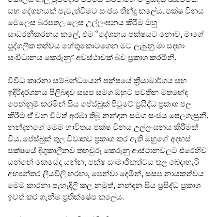
සහ දේශනයක් පැවැත්වීමට සංජය තීන්දු කලේය. පක්ෂ විනය
මෙලෙස බරපතල ලෙස උල්ලංඝනය කිරීම ඔහු
සාධරනීකරනය කලේ, එම “දේශනය පක්ෂයට නොව, මාගේ
පුද්ගලික තත්වය හේතුකොටගෙන මට ලැබුනු මා සඳහා
සංවිධානය කෙරුනු” අවස්ථාවක් බව ප්‍රකාශ කරමිනි.
විවිධ කාරනා සම්බන්ධයෙන් පක්ෂයේ ක්‍රියාමාර්ගය සහ
ඉදිරිදර්ශනය පිලිබඳව සසප සමග ඔහුට පවතින මතභේද
පෙන්නුම් කරමින් සිය පේස්බුක් පිටුවේ ප්‍රසිද්ධ ප්‍රකාශ පල
කිරීම ඒ් වන විටත් අරඹා තිබූ නන්දන සමග සංජය පෙලගැසුනි.
නන්දනගේ මෙම භාවිතය පක්ෂ විනය උල්ලංඝනය කිරීමක්
විය. පේස්බුක් තුල විවෘතව ප්‍රකාශ කර ඇති ඔහුගේ අදහස්
පක්ෂයේ දිගුකාලීනව තහවුරු කෙරුනු ආස්ථානවලට එරෙහිව
යන්නේ කෙසේද යන්න, පක්ෂ සාමාජිකත්වය තුල බෙදාහැරි
අභ්‍යන්තර ලියවිලි හරහා, පෙන්වා දෙමින්, සසප නායකත්වය
මෙම කාරනා පැහැදිලි කල නමුත්, නන්දන සිය ප්‍රසිද්ධ ප්‍රකාශ
ඉවත් කර ගැනීම ප්‍රතික්ෂේප කලේය.