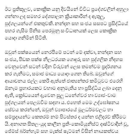
ඊට ප්‍රතිකූලව, කොක්‍රික යනු දිවයිනේ විවිධ ප්‍රදේශවලින් අහුලා
ගන්නා ලද සමහර දේශපාලන ක්‍රියාකාරීන් ද ඇතුලු,
පුද්ගලයන්ගේ එකතුවකි. නන්දන සහ සංජය සසපට ප්‍රසිද්ධියේ
පහර ගැසීම පිනිස පෙරමුනු සංවිධානයක් ලෙස කොක්‍රික
යොදා ගනිමින් සිටිති.
ඔවුන් පක්ෂයෙන් නෙරපීමේ පටන් මේ දක්වා, නන්දන සහ
සංජය, පීඩක පක්ෂ නිලධරයක ගොදුරු සහ පුද්ගලික නිදහස
වෙනුවෙන් සටන් වදින විරුවන් ලෙස තමන්වම ප්‍රදර්ශනය
කර ගැනීමට, සමාජ මාධ්‍ය යොදා ගෙන තිබේ. ඔවුන්ගේ
ආයාචනය එල්ල කෙරී ඇත්තේ ජාත්‍යන්තර කමිටුවට එරෙහි
ඕනෑම ප්‍රහාරයකට වහාම අනුමැතිය හා ප්‍රසිද්ධිය ලබා දෙනු
ඇති, ක්‍රෝධයෙන් දැවෙන සුුලු ධනේශ්වර හා ව්‍යාජ-වාම
පුද්ගලයන් පෙලඹවීම සඳහා ය. එහෙත් මෙම උද්ඝෝෂනය
සේවය කරන්නේ, ඔවුන් ව්‍යාපාරයේ මූලධර්මවලට හා
සම්ප්‍රදායන්ට කෙතරම් නම් පිටස්තර ද යන්න එලිදරව් කිරීමට
යි. අනාගත සීතල-යුද කාලීන ප්‍රති-කොමියුනිස්ට් දෘෂ්ටිවාදීන් වූ,
ජේම්ස් බර්න්හැම් සහ මැක්ස් ෂැට්මන් විසින් නායකත්වය