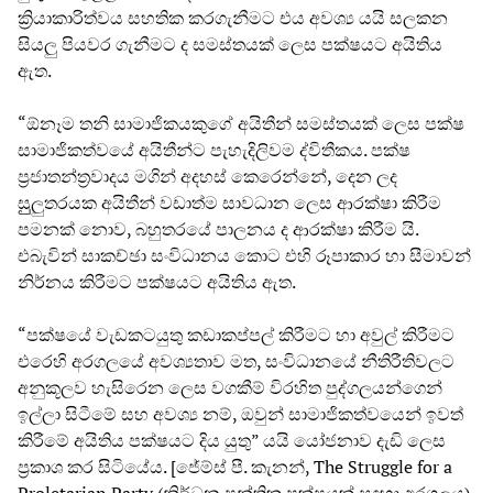
ක්‍රියාකාරිත්වය සහතික කරගැනීමට එය අවශ්‍ය යයි සලකන
සියලු පියවර ගැනීමට ද සමස්තයක් ලෙස පක්ෂයට අයිතිය
ඇත.
“ඕනෑම තනි සාමාජිකයකුගේ අයිතීන් සමස්තයක් ලෙස පක්ෂ
සාමාජිකත්වයේ අයිතීන්ට පැහැදිලිවම ද්විතීකය. පක්ෂ
ප්‍රජාතන්ත්‍රවාදය මගින් අදහස් කෙරෙන්නේ, දෙන ලද
සුුුලුතරයක අයිතීන් වඩාත්ම සාවධාන ලෙස ආරක්ෂා කිරීම
පමනක් නොව, බහුතරයේ පාලනය ද ආරක්ෂා කිරීම යි.
එබැවින් සාකච්ඡා සංවිධානය කොට එහි රූපාකාර හා සීමාවන්
නිර්නය කිරීමට පක්ෂයට අයිතිය ඇත.
“පක්ෂයේ වැඩකටයුතු කඩාකප්පල් කිරීමට හා අවුල් කිරීමට
එරෙහි අරගලයේ අවශ්‍යතාව මත, සංවිධානයේ නීතිරීතිවලට
අනුකූලව හැසිරෙන ලෙස වගකීම් විරහිත පුද්ගලයන්ගෙන්
ඉල්ලා සිටීමේ සහ අවශ්‍ය නම්, ඔවුන් සාමාජිකත්වයෙන් ඉවත්
කිරීමේ අයිතිය පක්ෂයට දිය යුතු” යයි යෝජනාව දැඩි ලෙස
ප්‍රකාශ කර සිටියේය. [ජේම්ස් පී. කැනන්, The Struggle for a