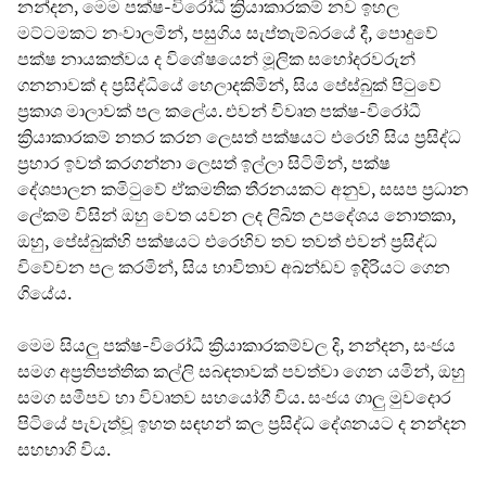
නන්දන, මෙම පක්ෂ-විරෝධී ක්‍රියාකාරකම් නව ඉහල
මට්ටමකට නංවාලමින්, පසුගිය සැප්තැම්බරයේ දී, පොදුවේ
පක්ෂ නායකත්වය ද විශේෂයෙන් මූලික සහෝදරවරුන්
ගනනාවක් ද ප්‍රසිද්ධියේ හෙලාදකිමින්, සිය පේස්බුක් පිටුවේ
ප්‍රකාශ මාලාවක් පල කලේය. එවන් විවෘත පක්ෂ-විරෝධී
ක්‍රියාකාරකම් නතර කරන ලෙසත් පක්ෂයට එරෙහි සිය ප්‍රසිද්ධ
ප්‍රහාර ඉවත් කරගන්නා ලෙසත් ඉල්ලා සිටිමින්, පක්ෂ
දේශපාලන කමිටුවේ ඒකමතික තීරනයකට අනුව, සසප ප්‍රධාන
ලේකම් විසින් ඔහු වෙත යවන ලද ලිඛිත උපදේශය නොතකා,
ඔහු, පේස්බුක්හි පක්ෂයට එරෙහිව තව තවත් එවන් ප්‍රසිද්ධ
විවේචන පල කරමින්, සිය භාවිතාව අඛන්ඩව ඉදිරියට ගෙන
ගියේය.
මෙම සියලු පක්ෂ-විරෝධී ක්‍රියාකාරකම්වල දි, නන්දන, සංජය
සමග අප්‍රතිපත්තික කල්ලි සබඳතාවක් පවත්වා ගෙන යමින්, ඔහු
සමග සමීපව හා විවෘතව සහයෝගී විය. සංජය ගාලු මුවදොර
පිටියේ පැවැත්වූ ඉහත සඳහන් කල ප්‍රසිද්ධ දේශනයට ද නන්දන
සහභාගි විය.