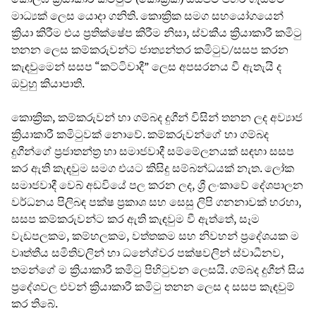
මාධ්‍යක් ලෙස යොදා ගනිති. කොක්‍රික සමග සහයෝගයෙන්
ක්‍රියා කිරීම එය ප්‍රතික්ෂේප කිරීම නිසා, ස්වකීය ක්‍රියාකාරී කමිටු
තනන ලෙස කම්කරුවන්ට ජාත්‍යන්තර කමිටුව/සසප කරන
කැඳවුමෙන් සසප “කට්ටිවාදී” ලෙස අපසරනය වී ඇතැයි ද
ඔවුහු කියාපාති.
කොක්‍රික, කම්කරුවන් හා ගම්බද දුගීන් විසින් තනන ලද අව්‍යාජ
ක්‍රියාකාරී කමිටුවක් නොවේ. කම්කරුවන්ගේ හා ගම්බද
දුගීන්ගේ ප්‍රජාතන්ත්‍ර හා සමාජවාදී සම්මේලනයක් සඳහා සසප
කර ඇති කැඳවුම සමග එයට කිසිදු සම්බන්ධයක් නැත. ලෝක
සමාජවාදී වෙබ් අඩවියේ පල කරන ලද, ශ්‍රී ලංකාවේ දේශපාලන
වර්ධනය පිලිබඳ පක්ෂ ප්‍රකාශ සහ සෙසු ලිපි ගනනාවක් හරහා,
සසප කම්කරුවන්ට කර ඇති කැඳවුම වී ඇත්තේ, සෑම
වැඩපලකම, කම්හලකම, වත්තකම සහ නිවහන් ප්‍රදේශයක ම
වෘත්තීය සමිතිවලින් හා ධනේශ්වර පක්ෂවලින් ස්වාධීනව,
තමන්ගේ ම ක්‍රියාකාරී කමිටු පිහිටුවන ලෙසයි. ගම්බද දුගීන් සිය
ප්‍රදේශවල එවන් ක්‍රියාකාරී කමිටු තනන ලෙස ද සසප කැඳවුම්
කර තිබේ.