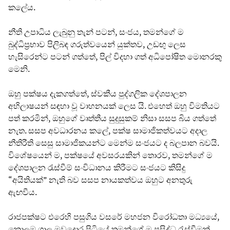
කලේය.
නීති උපාධිය ලැබුනු තැන් පටන්, සංජය, තමන්ගේ ම
බුද්ධිප්‍රභාව පිලිබඳ ගරුත්වයෙන් යුක්තව, උඩඟු ලෙස
හැසිරෙන්ට පටන් ගත්තේ, පිල් විදහා ගත් අධිපෝෂිත මොනරකු
මෙනි.
ඔහු පක්ෂය දැකගත්තේ, ස්වකීය පුද්ගලික දේශපාලන
අභිලාෂයන් සඳහා වූ වාහනයක් ලෙස යි. එහෙත් ඔහු විමතියට
පත් කරමින්, ඔහුගේ වෘත්තීය සුදුසුකම් නිසා සසප බිය ගත්තේ
නැත. සසප අවධාරනය කලේ, පක්ෂ සාමාජිකත්වයට අදාල
නීතිරීති සෙසු සාමාජිකයන්ට මෙන්ම සංජයට ද බලපාන බවයි.
විශේෂයෙන් ම, පක්ෂයේ අවසරයකින් තොරව, තමන්ගේ ම
දේශපාලන රැස්වීම් සංවිධානය කිරීමට සංජයට කිසිදු
“අයිතියක්” නැති බව සසප නායකත්වය ඔහුට අනතුරු
ඇඟවීය.
රාජපක්ෂට එරෙහි පසුගිය වසරේ මහජන විරෝධතා මධ්‍යයේ,
කොලඹ ගාලු මුවදොර පිටියේ තමන්ගේ ම ප්‍රසිද්ධ රැස්වීමක්