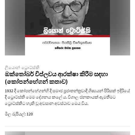
ලියොන් ට්‍රොට්ස්කි
ඔක්තෝබර් විප්ලවය ආරක්ෂා කිරීම සඳහා
(කෝපන්හේගන් කතාව)
1932 දී කෝපන්හේගන්හි දී සමාජ ප්‍රජාතන්ත්‍රවාදී ශිෂ්‍යයන් පිරිසක් ඉදිරියේ
දී ට්‍රොට්ස්කි මෙම දේශනය කලේ ය. විශාල ජනකායක් ඇමතීමට
ට්‍රොට්ස්කිට හැකි වූ අවසාන අවස්ථාව මෙය විය.
මිල රුපියල්: 120