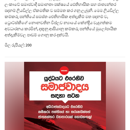
ලංකාවේ සමාජවාදී සමානතා පක්ෂයේ ඓතිහාසික සහ ජාත්‍යන්තර
පදනම් ලියවිල්ල ඒකමතික ව සම්මත කර ගනු ලැබුනි. මෙම ලියවිල්ල
කම්කරු පන්තියේ සමස්ත ඓතිහාසික අත්දැකීම් මත පදනම් ව,
ට්‍රොට්ස්කිගේ නොනවතින විප්ලව න්‍යායේ කේන්ද්‍රීය වැදගත්කම
අවධාරනය කරමින්, දකුනු ආසියානු කම්කරු පන්තියේ මූලෝපායික
අත්දැකීම්වල පාඩම් ගොනු කර දක්වයි.
මිල රුපියල්: 200