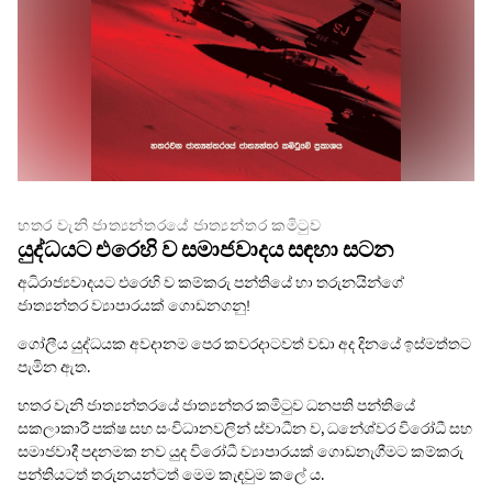
හතර වැනි ජාත්‍යන්තරයේ ජාත්‍යන්තර කමිටුව
යුද්ධයට එරෙහි ව සමාජවාදය සඳහා සටන
අධිරාජ්‍යවාදයට එරෙහි ව කම්කරු පන්තියේ හා තරුනයින්ගේ
ජාත්‍යන්තර ව්‍යාපාරයක් ගොඩනගනු!
ගෝලීය යුද්ධයක අවදානම පෙර කවරදාටවත් වඩා අද දිනයේ ඉස්මත්තට
පැමින ඇත.
හතර වැනි ජාත්‍යන්තරයේ ජාත්‍යන්තර කමිටුව ධනපති පන්තියේ
සකලාකාරී පක්ෂ සහ සංවිධානවලින් ස්වාධීන ව, ධනේශ්වර විරෝධී සහ
සමාජවාදී පදනමක නව යුද විරෝධී ව්‍යාපාරයක් ගොඩනැගීමට කම්කරු
පන්තියටත් තරුනයන්ටත් මෙම කැඳවුම කලේ ය.