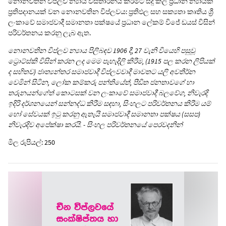
නොනවතින විප්ලව න්‍යාය විස්තාරනය කිරීමට සිදු කල ප්‍රධාන න්‍යායික
ප්‍රතිපදානයක් වන නොනවතින විප්ලවය: ප්‍රතිඵල සහ සක්‍යතා කෘතිය ශ්‍රී
ලංකාවේ සමාජවාදී සමානතා පක්ෂයේ ප්‍රධාන ලේකම් විජේ ඩයස් විසින්
පරිවර්තනය කරනු ලැබ ඇත.
නොනවතින විප්ලව න්‍යාය පිලිබඳව 1906 දී, 27 වැනි වියෙහි පසුවූ
ට්‍රොට්ස්කි විසින් කරන ලද මෙම පැහැදිලි කිරීම, (1915 පල කරන ලිපියක්
ද සහිතව) ජාත්‍යන්තර සමාජවාදී විප්ලවවාදී මාවතට යලි අවතීර්න
වෙමින් සිටින, ලෝක කම්කරු පන්තියේත්, පීඩිත ජනතාවගේ හා
තරුනයන්ගේත් කොටසක් වන ලංකාවේ සමාජවාදී බලවේග, නිවැරදි
ඉදිරි දර්ශනයෙන් සන්නද්ධ කිරීම සඳහා, සිංහලට පරිවර්තනය කිරීම යම්
හෝ සේවයක් ඉටු කරනු ඇතැයි සමාජවාදී සමානතා පක්ෂය (සසප)
නිවැරදිව අපේක්ෂා කරයි. - සිංහල පරිවර්තනයේ පෙරවදනින්
මිල රුපියල්: 250