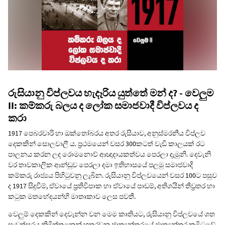
රුසියානු විප්ලවය හැදෑරිය යුත්තේ මන් ද? - වෙලුම
II: කම්කරු බලය ද ලෝක සමාජවාදී විප්ලවය ද
කරා
1917 පෙබරවාරි හා ඔක්තෝබරය අතර රුසියාව, අනුස්මරනීය විප්ලව
දෙකකින් සොලවාලී ය. ප්‍රථමයෙන් වසර 300කටත් වැඩි කාලයක් රට
පාලනය කරන ලද රොමනොව් ආඥාදායකත්වය පෙරලා දැමුනි. දෙවැනි
වර තාවකාලික ආන්ඩුව පෙරලා දමා ඉතිහාසයේ පලමු සමාජවාදි
කම්කරු රාජ්‍යය පිහිටුවනු ලැබින. රුසියානු විප්ලවයෙන් වසර 100ට පසුව
ද 1917 සිදුවීම්, ඒවායේ ප්‍රතිවිපාක හා ඒවායේ පාඩම්, අතිශයින් තීව්‍රතර හා
කටුක මතභේදයන්හි මාතෘකාව ලෙස පවතී.
වෙලුම් දෙකකින් දෙවැන්න වන මෙම කෘතියට, රුසියානු විප්ලවයේ ශත
සංවත්සරය නිමිත්තනෙන් හතරවන ජාත්‍යන්තරයේ ජාත්‍යන්තර කමිටුවේ