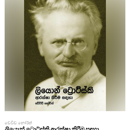
ඩේවිඩ් නෝර්ත්
ලියොන් ට්‍රොට්ස්කි ආරක්ෂා කිරීම සඳහා