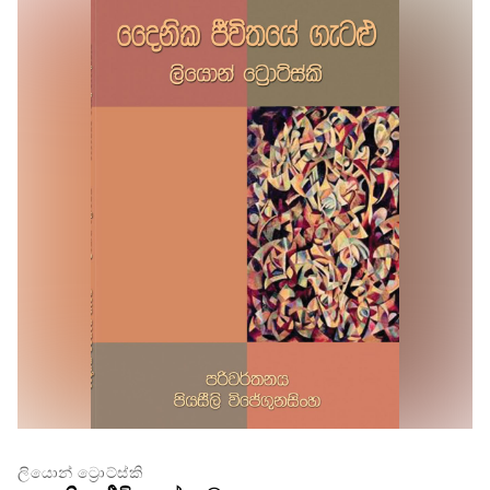
ලියොන් ට්‍රොට්ස්කි