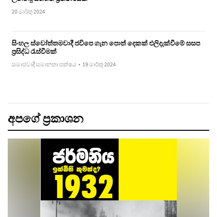
20 මාර්තු 2024
සිංහල ස්වෝත්තමවාදී ජවිපෙ ගැන පොත් දෙකක් එලිදැක්වීමේ සසප
ප්‍රසිද්ධ රැස්වීමක්
සමාජවාදී සමානතා පක්ෂය
•
19 මාර්තු 2024
අපගේ ප්‍රකාශන