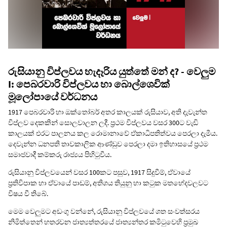
රුසියානු විප්ලවය හැදෑරිය යුත්තේ මන් ද? - වෙලුම
I: පෙබරවාරි විප්ලවය හා බොල්ශෙවික්
මූලෝපායේ වර්ධනය
1917 පෙබරවාරි හා ඔක්තෝබර් අතර කාලයක් රුසියාව, අති දැවැන්ත
විප්ලව දෙකකින් සොලවාලන ලදී. ප්‍රථම විප්ලවය වසර 300ට වැඩි
කාලයක් එරට පාලනය කල රොමානාවේ ඒකාධිපතිත්වය පෙරලා දැමීය.
දෙවැන්න ධනපති තාවකාලික ආණ්ඩුව පෙරලා දමා ඉතිහාසයේ ප්‍රථම
සමාජවාදී කම්කරු රාජ්‍යය පිහිටුවීය.
රුසියානු විප්ලවයෙන් වසර 100කට පසුව, 1917 සිදුවීම්, ඒවායේ
ප්‍රතිවිපාක හා ඒවායේ පාඩම්, අතිශය තියුනු හා කටුක මතභේදවලවට
විෂය වී තිබේ.
මෙම වෙලුමට අඩංගු වන්නේ, රුසියානු විප්ලවයේ ශත සංවත්සරය
නිමිත්තෙන් හතරවන ජාත්‍යත්තරයේ ජාත්‍යන්තර කමිටුවෙහි ප්‍රමුඛ