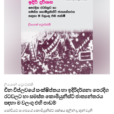
ලියොන් ට්‍රොට්ස්කි
චීන විප්ලවයේ සංක්ෂිප්තය හා ඉදිරිදර්ශන: පෙරදිග
රටවලට හා සමස්ත කොමියුනිස්ට් ජාත්‍යන්තරය
සඳහා ම වලංගු එහි පාඩම්
සෝවියට් සංගමයේ කොමියුනිස්ට් පක්ෂය තුලින් ද, තුන් වැනි