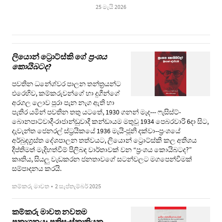
25 මැයි 2026
ලියොන් ට්‍රොට්ස්කි ගේ
ප්‍රංශය
කොයිබටද?
පවතින ධනේශ්වර පාලන තන්ත්‍රයන්ට
එරෙහිව, කම්කරුවන්ගේ හා දුගීන්ගේ
අරගල ලොව පුරා පැන නැග ඇති හා
පැතිර යමින් පවතින තතු යටතේ, 1930 ගනන් මැද--- ෆැසිස්ට්-
බොනපාට්වාදී-රාජාන්ඩුවාදී කන්ඩායම මතුවූ 1934 පෙබරවාරි 6දා සිට,
දැවැන්ත ජෙනරල් ස්ට්‍රයිකයේ 1936 මැයි-ජූනි දක්වා--ප්‍රංශයේ
අර්බුදග්‍රස්ත දේශපාලන තත්වයට, ලියොන් ට්‍රොට්ස්කි කල අතිශය
දීප්තිමත් මැදිහත්වීම් පිලිබඳ වාර්තාවක් වන “ප්‍රංශය කොයිබටද?”
කෘතිය, සියලු වැඩකරන ජනතාවගේ සටන්වලට මගපෙන්වීමක්
සම්පාදනය කරයි.
කම්කරු මාවත
•
2 සැප්තැම්බර් 2025
කම්කරු මාවත නවතම
ප්‍රකාශනය: ප්‍රතිසංස්කෘතියක