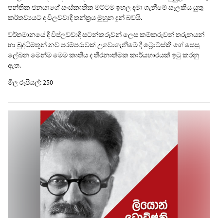
පන්තික ජනයාගේ සංස්කෘතික මට්ටම ඉහල දමා ගැනීමේ සැලකිය යුතු
කර්තව්‍යයට ද විලවවාදී තන්ත්‍රය මුහුන දුන් බවයි.
වර්තමානයේ දී විප්ලවවාදී සටන්කරුවන් ලෙස කම්කරුවන් තරුනයන්
හා බුද්ධිමතුන් නව පරම්පරාවක් උගවාගැනීමේ දී ට්‍රොට්ස්කි ගේ සෙසු
ලේඛන මෙන්ම මෙම කෘතිය ද තීරනාත්මක කාර්යභාරයක් ඉටු කරනු
ඇත.
මිල රුපියල්: 250