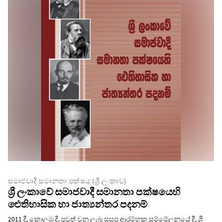
සමාජවාදී සමානතා පක්ෂය (ශ්‍රී ලංකාව)
ශ්‍රී ලංකාවේ සමාජවාදී සමානතා පක්ෂයෙහි
ඓතිහාසික හා ජාත්‍යන්තර පදනම්
2011 දී, කොලඹ දී, පවත් වනු ලැබූ සසප ආරම්භක සම්මේලනයේ දී, ශ්‍රී