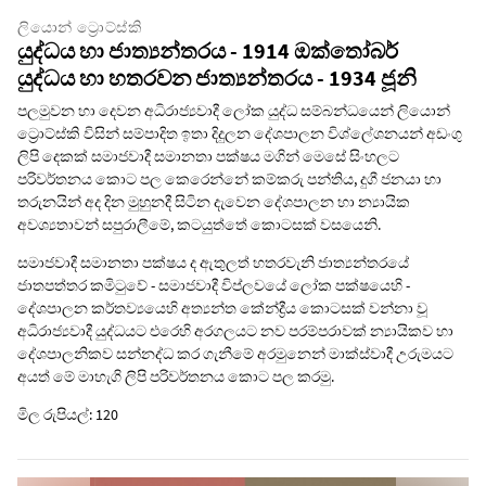
ලියොන් ට්‍රොට්ස්කි
යුද්ධය හා ජාත්‍යන්තරය - 1914 ඔක්තෝබර්
යුද්ධය හා හතරවන ජාත්‍යන්තරය - 1934 ජූනි
පලමුවන හා දෙවන අධිරාජ්‍යවාදී ලෝක යුද්ධ සම්බන්ධයෙන් ලියොන්
ට්‍රොට්ස්කි විසින් සම්පාදිත ඉතා දිදුලන දේශපාලන විශ්ලේශනයන් අඩංගු
ලිපි දෙකක් සමාජවාදී සමානතා පක්ෂය මගින් මෙසේ සිංහලට
පරිවර්තනය කොට පල කෙරෙන්නේ කම්කරු පන්තිය, දුගී ජනයා හා
තරුනයින් අද දින මුහුනදී සිටින දැවෙන දේශපාලන හා න්‍යායික
අවශ්‍යතාවන් සපුරාලීමේ, කටයුත්තේ කොටසක් වසයෙනි.
සමාජවාදී සමානතා පක්ෂය ද ඇතුලත් හතරවැනි ජාත්‍යන්තරයේ
ජාතපත්තර කමිටුවේ - සමාජවාදී විප්ලවයේ ලෝක පක්ෂයෙහි -
දේශපාලන කර්තව්‍යයෙහි අත්‍යන්ත කේන්ද්‍රීය කොටසක් වන්නා වූ
අධිරාජ්‍යවාදී යුද්ධයට එරෙහි අරගලයට නව පරම්පරාවක් න්‍යායිකව හා
දේශපාලනිකව සන්නද්ධ කර ගැනීමේ අරමුනෙන් මාක්ස්වාදී උරුමයට
අයත් මේ මාහැගි ලිපි පරිවර්තනය කොට පල කරමු.
මිල රුපියල්: 120