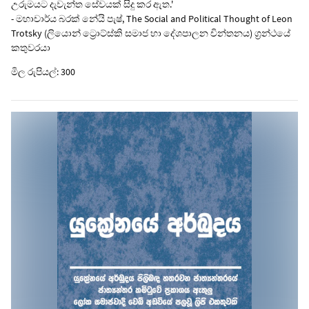
උරුමයට දැවැන්ත සේවයක් සිදු කර ඇත.'
- මහාචාර්ය බරක් නේයි පැෂ්, The Social and Political Thought of Leon
Trotsky (ලියොන් ට්‍රොට්ස්කි සමාජ හා දේශපාලන චින්තනය) ග්‍රන්ථයේ
කතුවරයා
මිල රුපියල්: 300