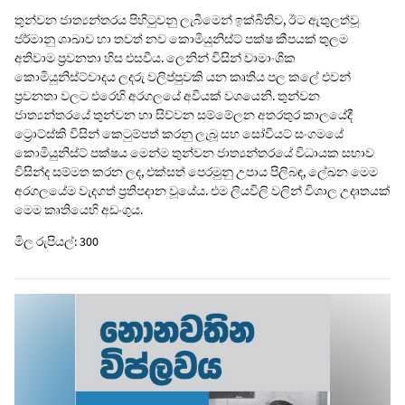
තුන්වන ජාත්‍යන්තරය පිහිටුවනු ලැබීමෙන් ඉක්බිතිව, ඊට ඇතුලත්වූ
ජර්මානු ශාඛාව හා තවත් නව කොමියුනිස්ට් පක්ෂ කීපයක් තුලම
අතිවාම ප්‍රවනතා හිස එසවීය. ලෙනින් විසින් වාමාංශික
කොමියුනිස්ට්වාදය ලදරු වලිප්පුවකි යන කෘතිය පල කලේ එවන්
ප්‍රවනතා වලට එරෙහි අරගලයේ අවියක් වශයෙනි. තුන්වන
ජාත්‍යන්තරයේ තුන්වන හා සිව්වන සම්මේලන අතරතුර කාලයේදී
ට්‍රොට්ස්කි විසින් කෙටුම්පත් කරනු ලැබූ සහ සෝවියට් සංගමයේ
කොමියුනිස්ට් පක්ෂය මෙන්ම තුන්වන ජාත්‍යන්තරයේ විධායක සභාව
විසින්ද සම්මත කරන ලද, එක්සත් පෙරමුනු උපාය පිලිබඳ, ලේඛන මෙම
අරගලයේම වැදගත් ප්‍රතිපදාන වූයේය. එම ලියවිලි වලින් විශාල උදෘතයක්
මෙම කෘතියෙහි අඩංගුය.
මිල රුපියල්: 300