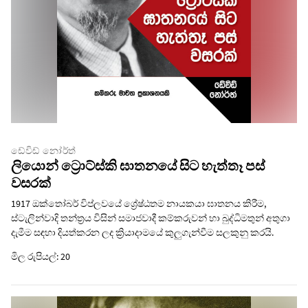
ඩේවිඩ් නෝර්ත්
ලියොන් ට්‍රොට්ස්කි ඝාතනයේ සිට හැත්තෑ පස්
වසරක්
1917 ඔක්තෝබර් විප්ලවයේ ශ්‍රේෂ්ඨතම නායකයා ඝාතනය කිරීම,
ස්ටැලින්වාදි තන්ත්‍රය විසින් සමාජවාදී කම්කරුවන් හා බුද්ධිමතුන් අතුගා
දැමීම සඳහා දියත්කරන ලද ක්‍රියාදාමයේ කුලුගැන්වීම සලකුනු කරයි.
මිල රුපියල්: 20