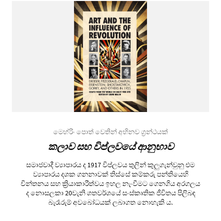
මෙහ්රිං පොත් වෙතින් අභිනව ග්‍රන්ථයක්
කලාව සහ විප්ලවයේ ආනුභාව
සමාජවාදී ව්‍යාපාරය ද 1917 විප්ලවය තුලින් කුලුගැන්වුනු එම
ව්‍යාපාරය දශක ගනනාවක් තිස්සේ කම්කරු පන්තියෙහි
චින්තනය සහ ක්‍රියාකාරීත්වය ඉහල නැංවීමට ගෙනගිය අරගලය
ද නොසලකා 20වැනි ශතවර්ශයේ සංස්කෘතික ජීවිතය පිලිබඳ
බැරෑරුම් අවබෝධයක් ලබාගත නොහැකි ය.