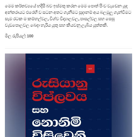
මෙම කර්තව්‍යයේ හදිසි බව ඉස්මතු කරන මෙම පොත් පිංච වැඩෙන යුද
අන්තරායට එරෙහි ව සටන අතට ගැනීමට සූදානම් අය බලමුලු ගැන්වීමට
සෑම රටක ම කම්හල්වල, විශ්ව විද්‍යාලවල, පාසල්වල සහ සෙසු
වැඩපොලවල බෙදා හැරිය යුතු සහ කියවනු ලැබිය යුත්තකි.
මිල රුපියල්: 100