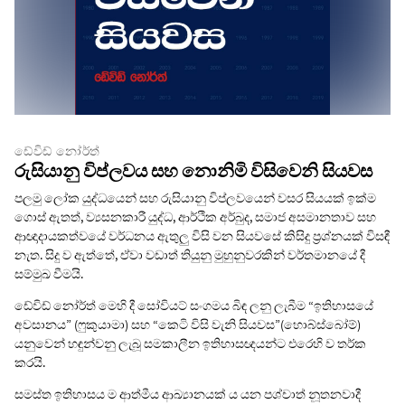
ඩේවිඩ් නෝර්ත්
රුසියානු විප්ලවය සහ නොනිමි විසිවෙනි සියවස
පලමු ලෝක යුද්ධයෙන් සහ රුසියානු විප්ලවයෙන් වසර සියයක් ඉක්ම
ගොස් ඇතත්, ව්‍යසනකාරී යුද්ධ, ආර්ථික අර්බුද, සමාජ අසමානතාව සහ
ආඥාදායකත්වයේ වර්ධනය ඇතුලු විසි වන සියවසේ කිසිදු ප්‍රශ්නයක් විසඳී
නැත. සිදු ව ඇත්තේ, ඒවා වඩාත් තියුනු මුහුනුවරකින් වර්තමානයේ දී
සම්මුඛ වීමයි.
ඩේවිඩ් නෝර්ත් මෙහි දී සෝවියට් සංගමය බිඳ ලනු ලැබීම “ඉතිහාසයේ
අවසානය” (ෆුකුයාමා) සහ “කෙටි විසි වැනි සියවස”(හොබ්ස්බෝම්)
යනුවෙන් හඳුන්වනු ලැබූ සමකාලීන ඉතිහාසඥයන්ට එරෙහි ව තර්ක
කරයි.
සමස්ත ඉතිහාසය ම ආත්මීය ආඛ්‍යානයක් ය යන පශ්චාත් නූතනවාදී