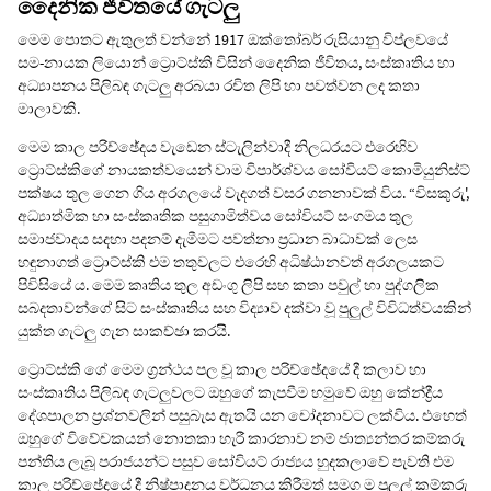
දෛනික ජීවිතයේ ගැටලු
මෙම පොතට ඇතුලත් වන්නේ 1917 ඔක්තෝබර් රුසියානු විප්ලවයේ
සම-නායක ලියොන් ට්‍රොට්ස්කි විසින් දෛනික ජීවිතය, සංස්කෘතිය හා
අධ්‍යාපනය පිලිබඳ ගැටලු අරබයා රචිත ලිපි හා පවත්වන ලද කතා
මාලාවකි.
මෙම කාල පරිච්ඡේදය වැඩෙන ස්ටැලින්වාදී නිලධරයට එරෙහිව
ට්‍රොට්ස්කිගේ නායකත්වයෙන් වාම විපාර්ශ්වය සෝවියට් කොමියුනිස්ට්
පක්ෂය තුල ගෙන ගිය අරගලයේ වැදගත් වසර ගනනාවක් විය. “විසකුරු',
අධ්‍යාත්මික හා සංස්කෘතික පසුගාමිත්වය සෝවියට් සංගමය තුල
සමාජවාදය සදහා පදනම් දැමීමට පවත්නා ප්‍රධාන බාධාවක් ලෙස
හඳුනාගත් ට්‍රොට්ස්කි එම තතුවලට එරෙහි අධිෂ්ඨානවත් අරගලයකට
පිවිසියේ ය. මෙම කෘතිය තුල අඩංගු ලිපි සහ කතා පවුල් හා පුද්ගලික
සබදතාවන්ගේ සිට සංස්කෘතිය සහ විද්‍යාව දක්වා වූ පුලුල් විවිධත්වයකින්
යුක්ත ගැටලු ගැන සාකච්ඡා කරයි.
ට්‍රොට්ස්කි ගේ මෙම ග්‍රන්ථය පල වූ කාල පරිච්ඡේදයේ දී කලාව හා
සංස්කෘතිය පිලිබඳ ගැටලුවලට ඔහුගේ කැපවීම හමුවේ ඔහු කේන්ද්‍රීය
දේශපාලන ප්‍රශ්නවලින් පසුබැස ඇතයි යන චෝදනාවට ලක්විය. එහෙත්
ඔහුගේ විවේචකයන් නොතකා හැරී කාරනාව නම් ජාත්‍යන්තර කම්කරු
පන්තිය ලැබූ පරාජයන්ට පසුව සෝවියට් රාජ්‍යය හුදකලාවේ පැවති එම
කාල පරිච්ඡේදයේ දී නිෂ්පාදනය වර්ධනය කිරීමත් සමග ම පුලුල් කම්කරු