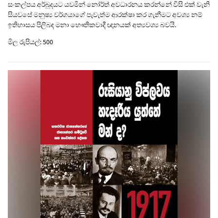
සංකල්පය අර්බුදයට යවමින් නෝර්ත් අවධාරනය කරන්නේ විසි එක් වැනි
සියවසේ මනුෂ්‍ය වර්ගයාගේ පැවැත්ම ආරක්ෂා කර ගැනීමට අවශ්‍ය නම්
ඉතිහාසය පිලිබඳ මනා භෞතිකවාදී ඥානයක් අත්‍යවශ්‍ය බවයි.
මිල රුපියල්: 500