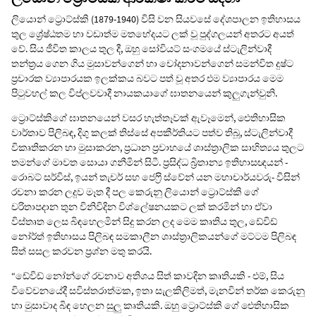
ලියොන් ට්‍රොට්ස්කි (1879-1940) විසි වන සියවසේ දේශපාලන ඉතිහාසය
තුල ශ්‍රේෂ්ඨතම හා වඩාත්ම මතභේදයට ලක් වූ පුද්ගලයන් අතරට අයත්
වේ. සිය ජීවිත කාලය තුල දී, ඔහු සෝවියට් සංගමයේ ස්ටැලින්වාදී
තන්ත්‍රය ගෙන ගිය මුසාවන්ගෙන් හා චෝදනාවන්ගෙන් සමන්විත දුෂ්ට
ප්‍රචාරක ව්‍යාපාරයක ඉලක්කය බවට පත් වූ අතර එම ව්‍යාපාරය මෙම
පිටුවහල් කල විප්ලවවාදී නායකයාගේ ඝාතනයෙන් කුලුගැන්වුනි.
ට්‍රොට්ස්කිගේ ඝාතනයෙන් වසර හැත්තෑවක් ඇවෑමෙන්, ඓතිහාසික
වාර්තාව පිලිබඳ, දිගු කලක් තිස්සේ අපකීර්තියට පත්ව තිබූ, ස්ටැලින්වාදී
විකෘතිකරන හා මුසාකරන, ප්‍රධාන ප‍්‍රවාහයේ ශාස්ත්‍රාලික සාහිත්‍යය තුලට
තමන්ගේ මාවත සොයා ගනීමින් සිටී. ප‍්‍රසිද්ධ බ්‍රිතාන්‍ය ඉතිහාසඥයන් -
රොබට් සර්විස්, ඉයන් තැචර් සහ ජෙෆ්‍රි ස්වේන් යන මහාචාර්යවරු- විසින්
රචනා කරන ලදුව මෑත දී පල කෙරුනු ලියොන් ට්‍රොට්ස්කි ගේ
චරිතාපදාන තුන විනිවිදින විශ්ලේෂනයකට ලක් කරමින් හා ඒවා
විස්තෘත ලෙස බිඳහෙලමින් සිදු කරන ලද මෙම කෘතිය තුල, ඩේවිඩ්
නෝර්ත් ඉතිහාසය පිලිබඳ සමකාලීන ශාස්ත්‍රාලිකයන්ගේ මට්ටම පිලිබඳ
සිත් සසල කරවන ප්‍රශ්න මතු කරයි.
“ඩේවිඩ් නෝන්ගේ රචනාව අතිශය සිත් කාවදින කෘතියකි - එම්, සිය
විවේචනයේදී සවිස්තරාත්මක, ඉතා සැලකිලිමත්, මැනවින් තර්ක කෙරුනු
හා මුසාවාද බිඳ හෙලන සුලු කෘතියකි. ඔහු ට්‍රොට්ස්කි ගේ ඓතිහාසික