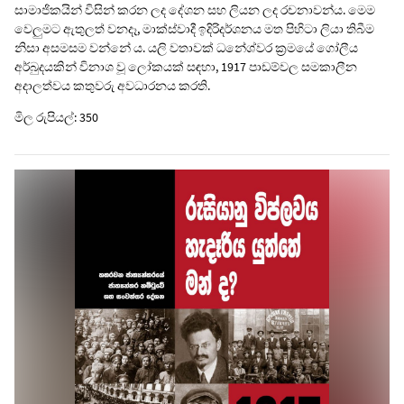
සාමාජිකයින් විසින් කරන ලද දේශන සහ ලියන ලද රචනාවන්ය. මෙම
වෙලුමට ඇතුලත් වනදෑ, මාක්ස්වාදී ඉදිරිදර්ශනය මත පිහිටා ලියා තිබීම
නිසා අසමසම වන්නේ ය. යලි වතාවක් ධනේශ්වර ක්‍රමයේ ගෝලීය
අර්බුදයකින් විනාශ වූ ලෝකයක් සඳහා, 1917 පාඩම්වල සමකාලීන
අදාලත්වය කතුවරු අවධාරනය කරති.
මිල රුපියල්: 350