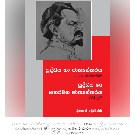
ලියොන් ට්‍රොට්ස්කිගේ යුද්ධය සහ ජාත්‍යන්තරය (1914) සහ යුද්ධය සහ හතර
වන ජාත්‍යන්තරය (1934) ලේඛනවල
කම්කරු මාවත
සිංහල පරිවර්තනය.
විමසීම්: 0773562327