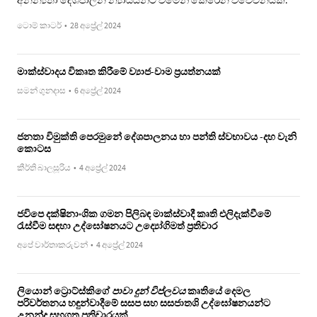
ටොම් කාටර්
•
28 අප්‍රේල් 2024
මාක්ස්වාදය විකෘත කිරීමේ ව්‍යාජ-වාම ප්‍රයත්නයක්
සමන් ගුනදාස
•
6 අප්‍රේල් 2024
ජනතා විමුක්ති පෙරමුනේ දේශපාලනය හා පන්ති ස්වභාවය -දහ වැනි
කොටස
කීර්ති බාලසූරිය
•
4 අප්‍රේල් 2024
ජවිපෙ දක්ෂිනාංශික ගමන පිලිබඳ මාක්ස්වාදී කෘති එලිදැක්වීමේ
රැස්වීම සඳහා උද්ඝෝෂනයට උද්‍යෝගිමත් ප්‍රතිචාර
අපේ වාර්තාකරුවන්
•
4 අප්‍රේල් 2024
ලියොන් ට්‍රොට්ස්කිගේ
පාවා දුන් විප්ලවය
කෘතියේ දෙමල
පරිවර්තනය හඳුන්වාදීමේ සසප සහ සසජාතශි උද්ඝෝෂනයන්ට
උනන්දු සහගත ප්‍රතිචාරයක්