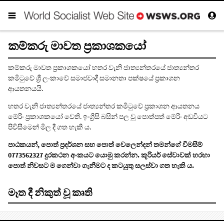
කම්කරු මාවත ප්‍රකාශකයෝ
කම්කරු මාවත ප්‍රකාශකයෝ හතර වැනි ජාත්‍යන්තරයේ ජාත්‍යන්තර
කමිටුවේ ශ්‍රී ලංකාවේ සමාජවාදී සමානතා පක්ෂයේ ප්‍රකාශන
ආයතනයයි.
හතර වැනි ජාත්‍යන්තරයේ ජාත්‍යන්තර කමිටුවේ ප්‍රකාශන ආයතනය
මේරිං ප්‍රකාශකයෝ වෙති. ඉංග්‍රීසි බසින් පල වූ පොත්පත් මේරිං අඩවියට
පිවිසීමෙන්
මිල දී ගත හැකි ය.
පාඨකයන්, පොත් ප්‍රදර්ශන සහ පොත් වෙලෙන්දන් තමන්ගේ විමසීම්
0773562327 දුරකථන අංකයට යොමු කරන්න. කූරියර් සේවාවක් හරහා
පොත් නිවසට ම ගෙන්වා ගැනීමට ද කටයුතු සලස්වා ගත හැකි ය.
මෑත දී නිකුත් වූ කෘති