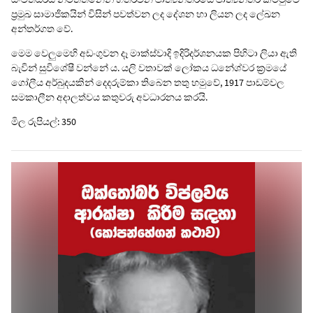
ප්‍රමුඛ සාමාජිකයින් විසින් පවත්වන ලද දේශන හා ලියන ලද ලේඛන
අන්තර්ගත වේ.
මෙම වෙලුමෙහි අඩංගුවන දෑ මාක්ස්වාදි ඉදිරිදර්ශනයක පිහිටා ලියා ඇති
බැවින් සුවිශේෂී වන්නේ ය. යලි වතාවක් ලෝකය ධනේශ්වර ක්‍රමයේ
ගෝලීය අර්බුදයකින් දෙදරුම්කා තිබෙන තතු හමුවේ, 1917 පාඩම්වල
සමකාලීන අදාලත්වය කතුවරු අවධාරනය කරයි.
මිල රුපියල්: 350