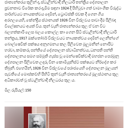
ජාත්‍යන්තරය තුලින් ද, ස්ටැලින්වාදී නිලධාරි තන්ත්‍රීය දේශපාලන
ප්‍රවනතාව විරේක කර දැමීම සඳහා 1924 දී පිහිටුවා ගත් වාමාංශික විරුද්ධ
පාර්ශ්වයට නායකත්වය දෙමින්, ට්‍රොට්ස්කි එවක දී ගෙන ගිය
අරගලයෙහි, කේන්ද්‍රීය ස්ථානයක් 1926 චීන විප්ලවය පාවා දීම පිලිබඳ
විලේෂනයට අයත් විය. තුන් වැනි ජාත්‍යන්තරය තුල ඒ වන විට
බලහත්කාරි ලෙස බලය කොල්ල කා ගෙන සිටි ස්ටැලින්වාදී නිලධාරි
තන්ත්‍රය, 1917 ඔක්තෝබර් විප්ලවයට නායකත්වය දෙමින් ලෙනින්ගේ
බොල්ෂෙවික් පක්ෂය අනුගමනය කල පිලිවෙත මුලුමනින් නොපිට
හරවා, කම්කරු පන්තියේ දේශපාලන ස්වාධීනත්වය, ධනපති පන්ති
දේශපාලනය සමග සම්මුති ගැස්ස වූ මෙන්ෂෙවික්වාදී මහජන පෙරමුනු
දේශපාලන පිලිවෙත ලදරු චීන කොමියුනිස්ට් පක්ෂයට නිර්දේශ කර
තිබුනි. එහෙයින්, 1926 වීන විප්ලවයේ පරාජයෙහි දේශපාලන මූලයන්
පැවතියේ මොස්කව්හි පිහිටි තුන් වැනි ජාත්‍යන්තරයේ මූලස්ථානය තුල
අධිකාරවත් වූ ස්ටැලින්වාදී නිලධරය තුල ය.
මිල රුපියල්: 150