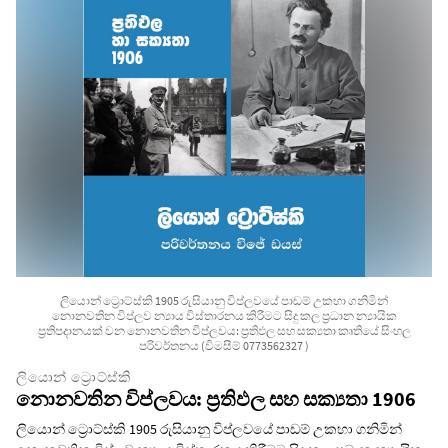
ලියොන් ට්‍රොට්ස්කි 1905 රුසියානු විප්ලවයේ පාඩම් උකහා ගනිමින්
නොනවතින විප්ලව න්‍යාය විස්තාරනය කිරීමට සිදු කල ප්‍රධාන න්‍යායික
ප්‍රතිපදානයක් වන නොනවතින විප්ලවය: ප්‍රතිඵල සහ සක්‍යතා කෘතියේ සිංහල
පරිවර්තනය (විමසීම් 0773562327 )
ලියොන් ට්‍රොට්ස්කි
නොනවතින විප්ලවය: ප්‍රතිඵල සහ සක්‍යතා 1906
ලියොන් ට්‍රොට්ස්කි 1905 රුසියානු විප්ලවයේ පාඩම් උකහා ගනිමින්