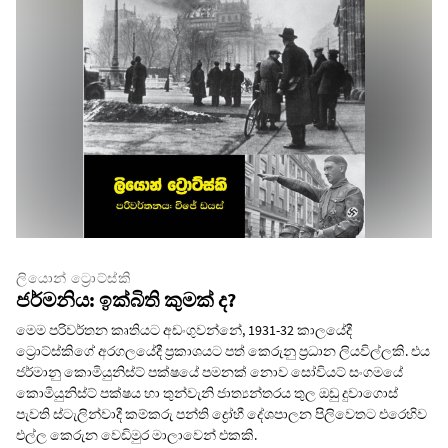
ලියොන් ට්‍රොට්ස්කි
ජර්මනිය: ඉක්බිති කුමක් ද?
මෙම පරිවර්තන කෘතියට අඩංගුවන්නේ, 1931-32 කාලයේදී
ට්‍රොට්ස්කිගේ අරගලයේදී ප්‍රකාශයට පත් කෙරුනු ප්‍රධාන ලියවිල්ලකි. එය
ජර්මානු කොමියුනිස්ට් පක්ෂයේ පමනක් නොව සෝවියට් සංගමයේ
කොමියුනිස්ට් පක්ෂය හා තුන්වැනි ජාත්‍යන්තරය තුල ඔඩු දුවාගොස්
පැවති ස්ටැලින්වාදී කම්කරු පන්ති ද්‍රෝහී දේශපාලන පිලිවෙතට එරෙහිව
එල්ල කෙරුන වෙඩිමුර මාලාවෙන් එකකි.