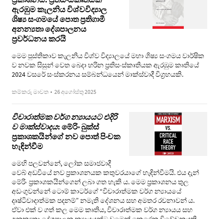
ඇරඹුම කැලනිය විශ්වවිද්‍යාල
ශිෂ්‍ය සංගමයේ පොත ප්‍රතිගාමී
අනන්‍යතා දේශපාලනය
ප්‍රවර්ධනය කරයි
මෙම පුස්තිකාව කැලනිය විශ්ව විද්‍යාලයේ මහා ශිෂ්‍ය සංගමය වාර්ෂික​
ව නවක සිසුන් වෙත බෙදා හරි​න ප්‍රතිසංස්කෘතියක ඇරඹුම කෘති​යේ
2024 වසරේ සංස්කරනය සම්බන්ධයෙන් මාක්ස්වාදී විග්‍රහය​කි.
කම්කරු මාවත
•
26 අගෝස්තු 2025
විචාරාත්මක වර්ග න්‍යායයට එදිරි
ව මාක්ස්වාදය
: මේරිං බුක්ස්
ප්‍රකාශකයින්ගේ නව පොත් පිංචක
හැඳින්වීම
මෙහි පලවන්නේ, ලෝක සමාජවාදී
වෙබ් අඩවියේ නව ප්‍රකාශනයක කතුවරයාගේ හැඳින්වීමයි. එය දැන්
මේරිං ප්‍රකාශකයින්ගෙන් ලබා ගත හැකි ය. මෙම ප්‍රකාශනය තුල
අඩංගුවන්නේ ටොම් කාටර්ගේ “විචාරාත්මක වර්ග න්‍යායයේ
දෘෂ්ටිවාදාත්මක පදනම්” නමැති දේශනය සහ අමතර රචනාවන් ය.
ඒවා එක් ව ගත් කල මෙම කෘතිය, විචාරාත්මක වර්ග න්‍යායය සහ
අනන්‍යතා දේශපාලන න්‍යායයන්ට වමෙන් කෙරෙන විවේචනයකි.