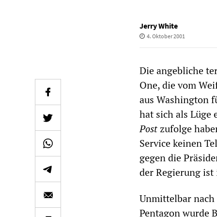
Jerry White
4. Oktober 2001
Die angebliche te
One, die vom Wei
aus Washington fü
hat sich als Lüge
Post
zufolge habe
Service keinen Te
gegen die Präsid
der Regierung ist
Unmittelbar nach 
Pentagon wurde B