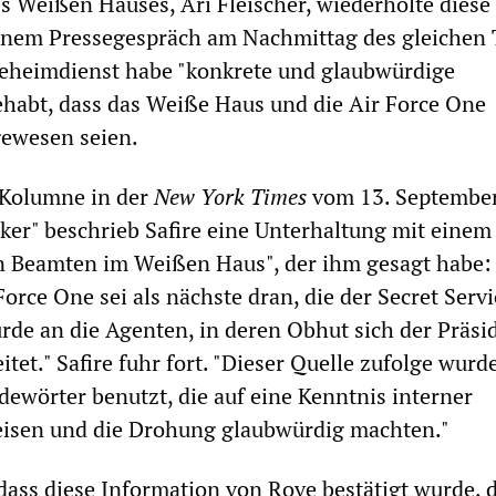
s Weißen Hauses, Ari Fleischer, wiederholte diese
inem Pressegespräch am Nachmittag des gleichen 
 Geheimdienst habe "konkrete und glaubwürdige
habt, dass das Weiße Haus und die Air Force One
 gewesen seien.
 Kolumne in der
New York Times
vom 13. September
ker" beschrieb Safire eine Unterhaltung mit einem
 Beamten im Weißen Haus", der ihm gesagt habe: 
orce One sei als nächste dran, die der Secret Servi
urde an die Agenten, in deren Obhut sich der Präsi
itet." Safire fuhr fort. "Dieser Quelle zufolge wurd
ewörter benutzt, die auf eine Kenntnis interner
isen und die Drohung glaubwürdig machten."
, dass diese Information von Rove bestätigt wurde, 