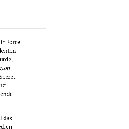
ir Force
denten
urde,
gton
Secret
ung
wende
d das
edien