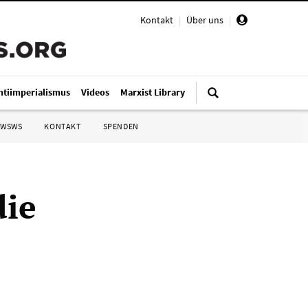
Kontakt
|
Über uns
|
ntiimperialismus
Videos
Marxist Library
 WSWS
KONTAKT
SPENDEN
die