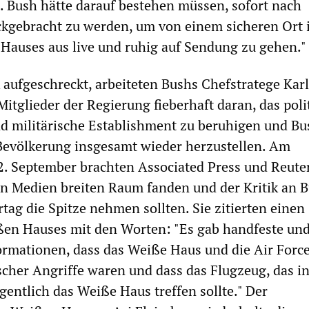
 Bush hätte darauf bestehen müssen, sofort nach
kgebracht zu werden, um von einem sicheren Ort 
Hauses aus live und ruhig auf Sendung zu gehen."
k aufgeschreckt, arbeiteten Bushs Chefstratege Kar
itglieder der Regierung fieberhaft daran, das poli
nd militärische Establishment zu beruhigen und Bu
 Bevölkerung insgesamt wieder herzustellen. Am
. September brachten Associated Press und Reute
den Medien breiten Raum fanden und der Kritik an 
tag die Spitze nehmen sollten. Sie zitierten einen
ßen Hauses mit den Worten: "Es gab handfeste un
ormationen, dass das Weiße Haus und die Air Forc
ischer Angriffe waren und dass das Flugzeug, das i
gentlich das Weiße Haus treffen sollte." Der