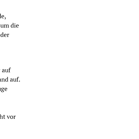
e,
ium die
 der
 auf
and auf.
uge
ht vor