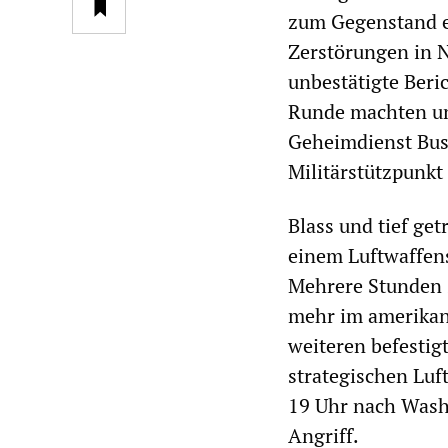
zum Gegenstand e
Zerstörungen in 
unbestätigte Ber
Runde machten un
Geheimdienst Bush
Militärstützpunkt
Blass und tief ge
einem Luftwaffens
Mehrere Stunden s
mehr im amerikan
weiteren befestig
strategischen Luf
19 Uhr nach Wash
Angriff.