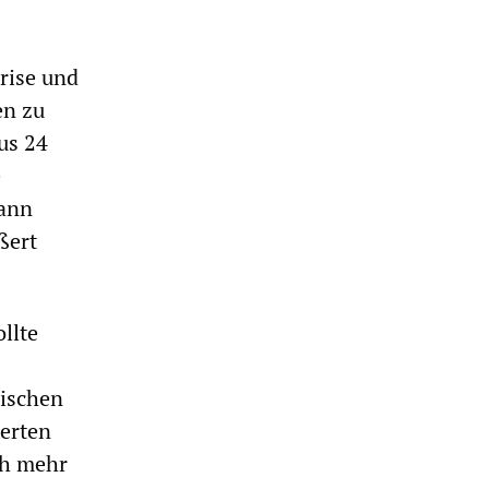
rise und
en zu
us 24
e
kann
ßert
llte
nischen
erten
ch mehr