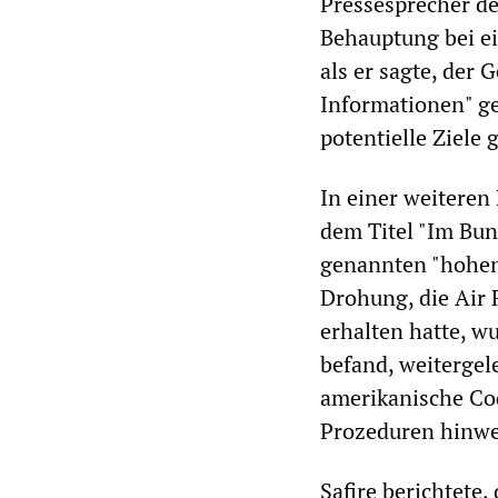
Pressesprecher de
Behauptung bei e
als er sagte, der
Informationen" ge
potentielle Ziele
In einer weiteren
dem Titel "Im Bun
genannten "hohen
Drohung, die Air F
erhalten hatte, w
befand, weitergele
amerikanische Cod
Prozeduren hinwe
Safire berichtete