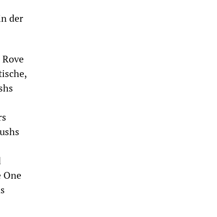
in der
l Rove
tische,
shs
rs
Bushs
d
e One
ns