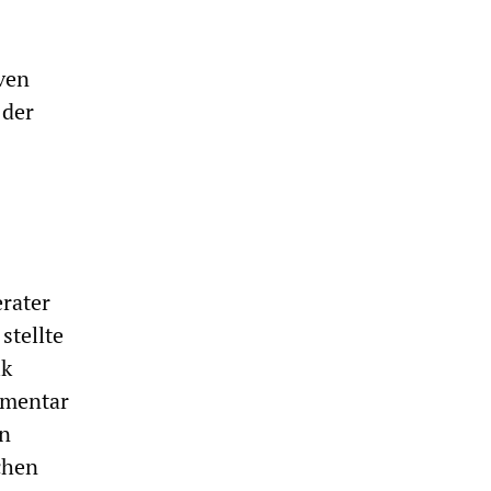
iven
 der
erater
stellte
ik
mmentar
en
chen