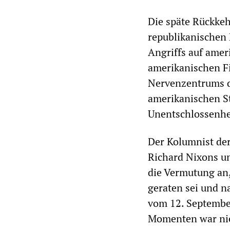
Die späte Rückkeh
republikanischen 
Angriffs auf amer
amerikanischen F
Nervenzentrums d
amerikanischen St
Unentschlossenhei
Der Kolumnist de
Richard Nixons und
die Vermutung an,
geraten sei und 
vom 12. September
Momenten war nie