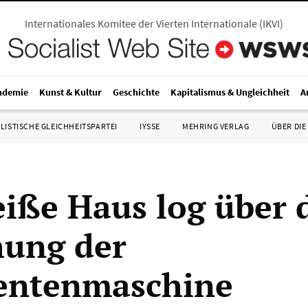
Internationales Komitee der Vierten Internationale
(
IKVI
)
ndemie
Kunst & Kultur
Geschichte
Kapitalismus & Ungleichheit
A
LISTISCHE GLEICHHEITSPARTEI
IYSSE
MEHRING VERLAG
ÜBER DIE
iße Haus log über 
ung der
entenmaschine