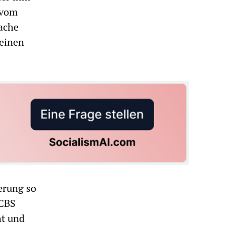
 vom
rache
seinen
erung so
 CBS
ht und