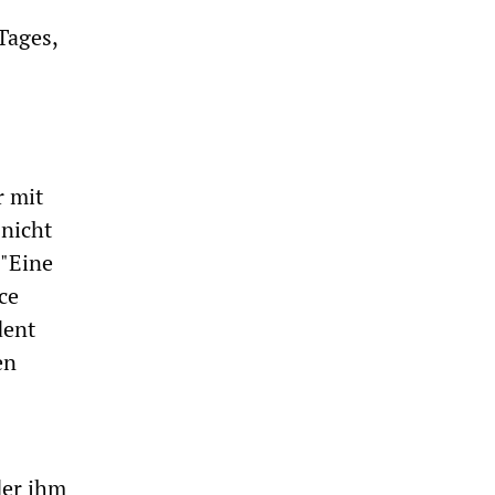
Tages,
 mit
 nicht
"Eine
ce
dent
en
der ihm