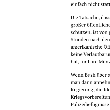
einfach nicht stat
Die Tatsache, das
großer öffentlich
schützen, ist von
Stunden nach den 
amerikanische Öff
keine Verlautbaru
hat, für bare Mü
Wenn Bush über se
man dann annehme
Regierung, die Ide
Kriegsvorbereitu
Polizeibefugnisse