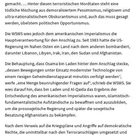
gemacht. … Hinter diesen terroristischen Mordtaten steht eine
tödliche Mischung aus demoralisiertem Pessimismus, religiösem und
ultra-nationalistischem Obskurantismus und, auch das muss gesagt
werden, übelstem politischen Opportunismus.
Die WSWS wies jedoch dem amerikanischen Imperialismus die
Hauptverantwortung für den Anschlag zu. Seit 1983 hatte die US-
Regierung im Nahen Osten ein Land nach dem anderen bombardiert,
darunter Libanon, Libyen, Irak, Iran, den Sudan und Afghanistan.
Die Behauptung, dass Osama bin Laden hinter dem Anschlag stecke,
„dessen Bewegungen unter Einsatz modernster Technologie von
einem riesigen Geheimdienstapparat minutiös verfolgt werden“,
werfe „eine Menge beunruhigender Fragen auf“, schrieb die WSWS. Sie
wies darauf hin, dass bin Laden und Al-Qaida das Ergebnis der
Entscheidung des amerikanischen Imperialismus waren, islamistisch-
fundamentalistische Aufständische zu bewaffnen und auszubilden,
um die prosowjetische Regierung und später die sowjetische
Besatzung Afghanistans zu bekämpfen.
Nach dem Verweis auf die Kriegspläne und Angriffe auf demokratische
Rechte, die unmittelbar nach den Terroranschlägen umgesetzt und