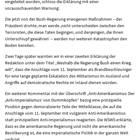
eingeleitet wurden, schloss die Erklärung mit einer
vorausschauenden Warnung:
Die jetzt von der Bush-Regierung erwogenen Maßnahmen – der
Präsident drohte, man werde ,nicht unterscheiden zwischen den
Terroristen, die diese Taten begingen, und denjenigen, die ihnen
Unterschlupf gewähren‘ – werden nur weiteren Katastrophen den
Boden bereiten.
Zwei Tage später warnten wir in einer zweiten Erklärung der
Redaktion unter dem Titel „
Weshalb die Regierung Bush einen Krieg
will
“, dass die Anschläge vom 11. September als Brandbeschleuniger
für eine lange geplante Eskalation des Militarismus im Ausland und
Angriffe auf demokratische Rechte im Inland dienen würden.
Ein weiterer Kommentar mit der Überschrift „
Anti-Amerikanismus: Der
,Anti-Imperialismus‘ von Dummköpfen
“ bezog eine prinzipielle
Position gegen demoralisierte Teile der Mittelklasse, die auf die
Anschläge vom 11. September mit vulgärem Anti-Amerikanismus
statt prinzipiellem Anti-Imperialismus reagierten. Die WSWS erklärte,
dass es die amerikanische Regierung und nicht die amerikanische
Bevölkerung ist, die eine imperialistische Politik in der ganzen Welt
verfolgt.