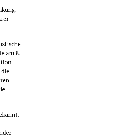
nkung.
hrer
istische
te am 8.
ation
 die
uren
ie
ekannt.
ender