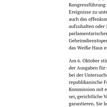
Kongressführung 
Ereignisse zu unt
auch das offenkun
aufzuhalten oder 
parlamentarische
Geheimdienstopera
das Weiße Haus e
Am 6. Oktober st
der Ausgaben für
bei der Untersuch
republikanische F
Kommission mit e
sei, gerichtlich
garantieren. Sie 