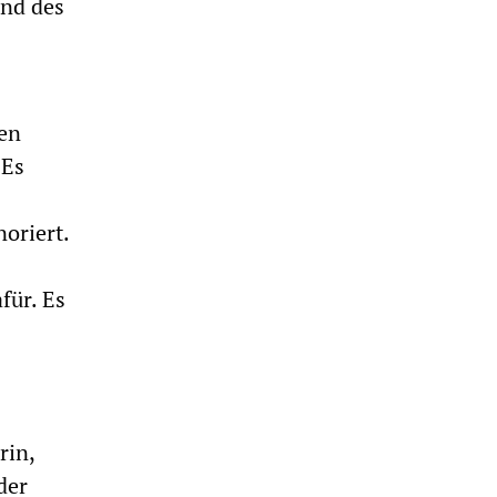
und des
en
 Es
oriert.
für. Es
rin,
der