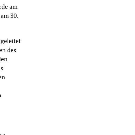
örde am
 am 30.
geleitet
gen des
den
ls
en
n