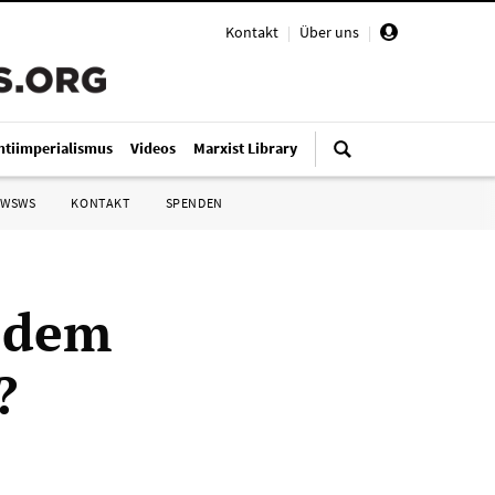
Kontakt
|
Über uns
|
ntiimperialismus
Videos
Marxist Library
 WSWS
KONTAKT
SPENDEN
 dem
?