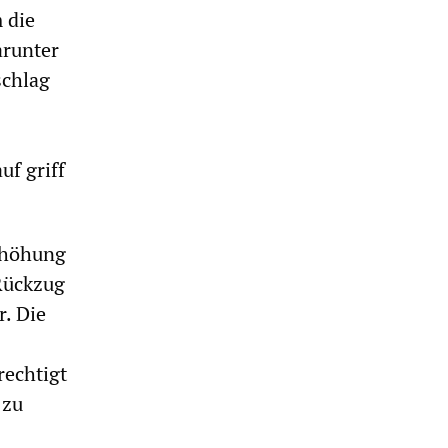
 die
arunter
schlag
uf griff
rhöhung
Rückzug
r. Die
rechtigt
 zu