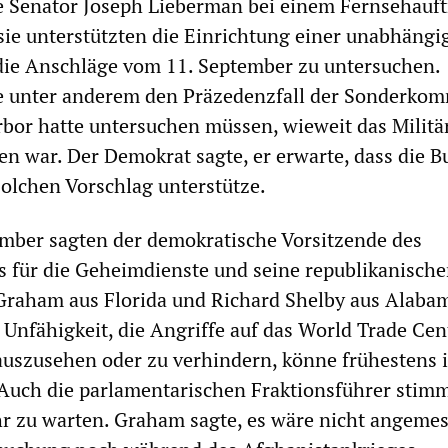
 Senator Joseph Lieberman bei einem Fernsehauftr
 sie unterstützten die Einrichtung einer unabhängi
ie Anschläge vom 11. September zu untersuchen.
te unter anderem den Präzedenzfall der Sonderkom
rbor hatte untersuchen müssen, wieweit das Militä
en war. Der Demokrat sagte, er erwarte, dass die B
olchen Vorschlag unterstütze.
mber sagten der demokratische Vorsitzende des
 für die Geheimdienste und seine republikanisch
Graham aus Florida und Richard Shelby aus Alabam
Unfähigkeit, die Angriffe auf das World Trade Cen
uszusehen oder zu verhindern, könne frühestens 
 Auch die parlamentarischen Fraktionsführer stimm
r zu warten. Graham sagte, es wäre nicht angemes