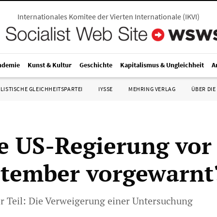
Internationales Komitee der Vierten Internationale
(
IKVI
)
ndemie
Kunst & Kultur
Geschichte
Kapitalismus & Ungleichheit
A
LISTISCHE GLEICHHEITSPARTEI
IYSSE
MEHRING VERLAG
ÜBER DIE
e US-Regierung vor
ptember vorgewarnt
er Teil: Die Verweigerung einer Untersuchung