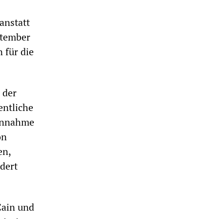
anstatt
ptember
 für die
 der
ntliche
 Annahme
on
en,
dert
Cain und