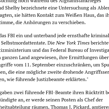
rsuchung noch während des Afghanistankrieges
nd Shelby bezeichnete eine Untersuchung als Able
agten, sie hätten Kontakt zum Weißen Haus, das i
timme, die Anhörungen zu verschieben.
 das FBI ein und unterband jede ernsthafte kriminal
 Selbstmordattentate. Die
New York Times
berichte
tizministerium und das Federal Bureau of Investig
 ganzen Land angewiesen, ihre Ermittlungen über
ngriffe vom 11. September einzuschränken, um Sp
en, die eine mögliche zweite drohende Angriffsser
n, wie führende Justizbeamte erklärten."
 gaben zwei führende FBI-Beamte ihren Rücktritt b
kündigte an, er werde seinen Posten als Chef der
heitsabteilung räumen. Thomas J. Pickard, amtier