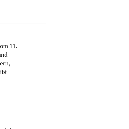
vom 11.
und
ern,
ibt