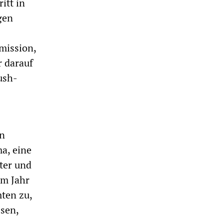
itt in
gen
mission,
r darauf
ush-
en
a, eine
ter und
im Jahr
ten zu,
sen,