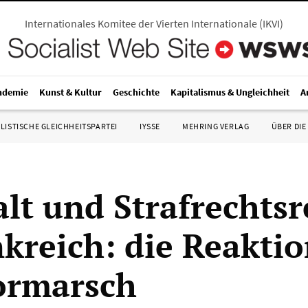
Internationales Komitee der Vierten Internationale
(
IKVI
)
ndemie
Kunst & Kultur
Geschichte
Kapitalismus & Ungleichheit
A
LISTISCHE GLEICHHEITSPARTEI
IYSSE
MEHRING VERLAG
ÜBER DIE
lt und Strafrechts
nkreich: die Reaktio
ormarsch