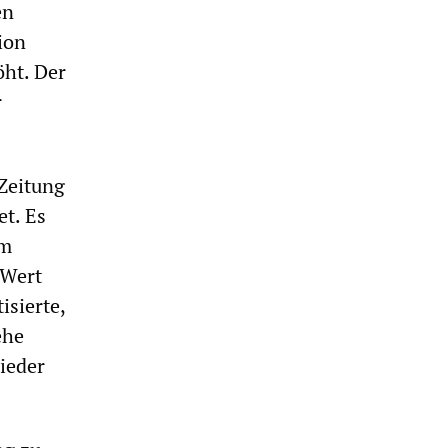
en
ion
öht. Der
r
 Zeitung
t. Es
em
 Wert
isierte,
ehe
wieder