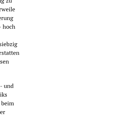
ng zu
rweile
ierung
- hoch
siebzig
rstatten
ssen
s- und
iks
h beim
er