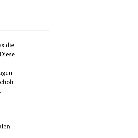
ss die
 Diese
ragen
schob
.
alen