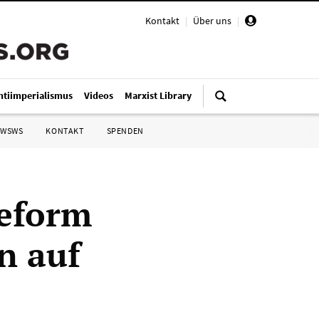
Kontakt
|
Über uns
|
ntiimperialismus
Videos
Marxist Library
 WSWS
KONTAKT
SPENDEN
reform
n auf