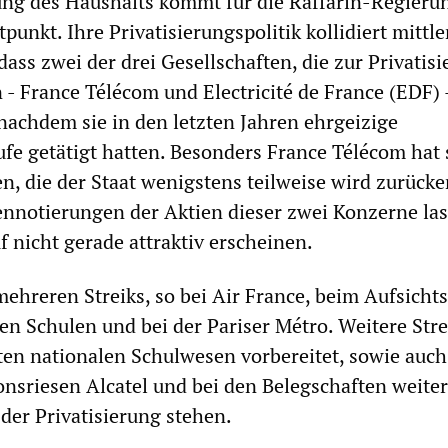
ung des Haushalts kommt für die Raffarin-Regieru
punkt. Ihre Privatisierungspolitik kollidiert mittle
dass zwei der drei Gesellschaften, die zur Privatis
- France Télécom und Electricité de France (EDF) 
 nachdem sie in den letzten Jahren ehrgeizige
ufe getätigt hatten. Besonders France Télécom hat 
n, die der Staat wenigstens teilweise wird zurücke
nnotierungen der Aktien dieser zwei Konzerne la
f nicht gerade attraktiv erscheinen.
ehreren Streiks, so bei Air France, beim Aufsicht
den Schulen und bei der Pariser Métro. Weitere Stre
en nationalen Schulwesen vorbereitet, sowie auc
sriesen Alcatel und bei den Belegschaften weiter
 der Privatisierung stehen.