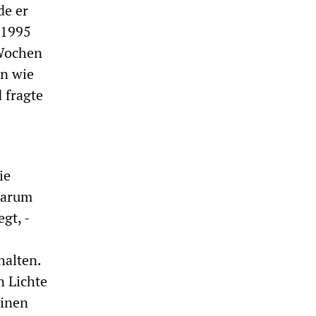
de er
 1995
 Wochen
en wie
 fragte
ie
warum
gt, -
halten.
 Lichte
einen