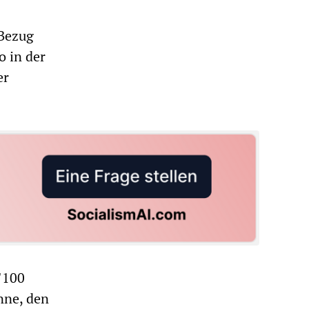
 Bezug
o in der
er
"100
nne, den