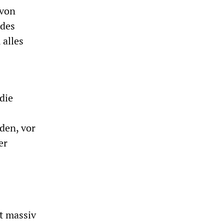
 von
 des
 alles
die
den, vor
er
lt massiv