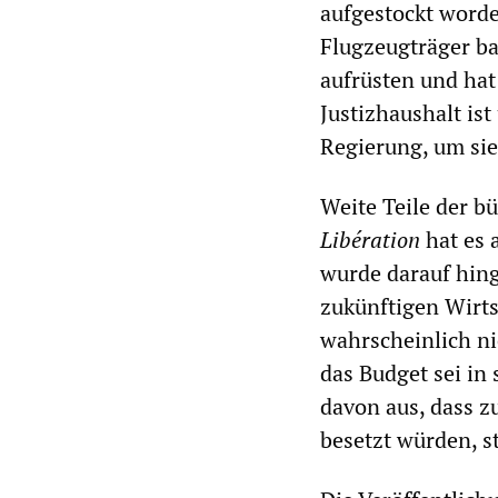
aufgestockt word
Flugzeugträger b
aufrüsten und hat
Justizhaushalt is
Regierung, um si
Weite Teile der bü
Libération
hat es 
wurde darauf hin
zukünftigen Wirt
wahrscheinlich ni
das Budget sei in
davon aus, dass z
besetzt würden, st