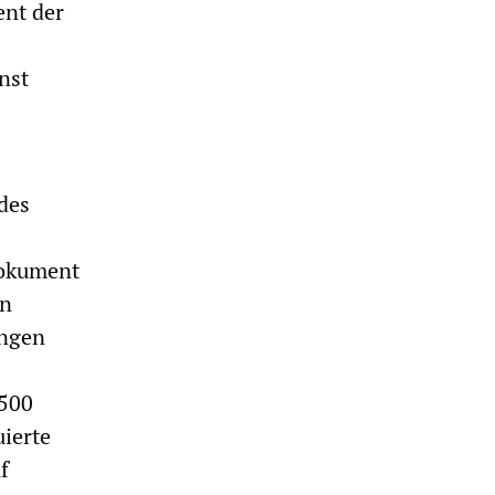
ent der
nst
 des
Dokument
en
ungen
.500
ierte
f