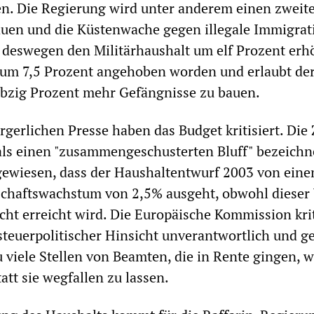
en. Die Regierung wird unter anderem einen zweit
auen und die Küstenwache gegen illegale Immigrat
 deswegen den Militärhaushalt um elf Prozent erh
t um 7,5 Prozent angehoben worden und erlaubt de
ebzig Prozent mehr Gefängnisse zu bauen.
rgerlichen Presse haben das Budget kritisiert. Die
als einen "zusammengeschusterten Bluff" bezeichne
gewiesen, dass der Haushaltentwurf 2003 von ein
schaftswachstum von 2,5% ausgeht, obwohl dieser
cht erreicht wird. Die Europäische Kommission krit
 steuerpolitischer Hinsicht unverantwortlich und g
u viele Stellen von Beamten, die in Rente gingen, 
att sie wegfallen zu lassen.