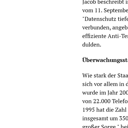
Jacob beschreibt 
vom 11. September
"Datenschutz tief
verbunden, angebl
effiziente Anti-T
dulden.
Überwachungsst
Wie stark der Sta
sich vor allem in
wurde im Jahr 20
von 22.000 Telefo
1995 hat die Zah
insgesamt um 350 
großer Sorge," hei