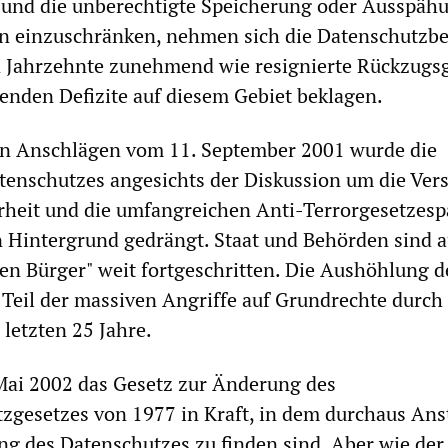
n und die unberechtigte Speicherung oder Ausspäh
en einzuschränken, nehmen sich die Datenschutzbe
n Jahrzehnte zunehmend wie resignierte Rückzugs
senden Defizite auf diesem Gebiet beklagen.
en Anschlägen vom 11. September 2001 wurde die
tenschutzes angesichts der Diskussion um die Ver
rheit und die umfangreichen Anti-Terrorgesetzesp
en Hintergrund gedrängt. Staat und Behörden sind 
n Bürger" weit fortgeschritten. Die Aushöhlung d
 Teil der massiven Angriffe auf Grundrechte durch 
letzten 25 Jahre.
Mai 2002 das Gesetz zur Änderung des
zgesetzes von 1977 in Kraft, in dem durchaus An
ng des Datenschutzes zu finden sind. Aber wie der