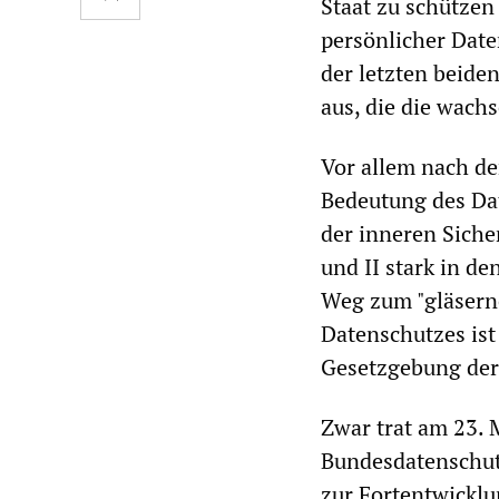
Staat zu schütze
persönlicher Dat
der letzten beide
aus, die die wach
Vor allem nach d
Bedeutung des Da
der inneren Siche
und II stark in d
Weg zum "gläserne
Datenschutzes ist
Gesetzgebung der 
Zwar trat am 23. 
Bundesdatenschut
zur Fortentwicklu