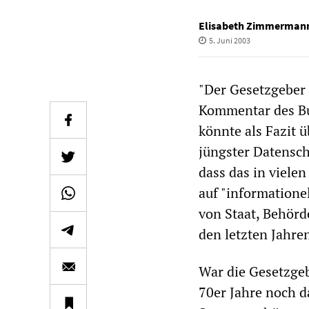
Elisabeth Zimmerman
5. Juni 2003
"Der Gesetzgeber 
Kommentar des Bu
könnte als Fazit ü
jüngster Datensch
dass das in viele
auf "informatione
von Staat, Behörd
den letzten Jahre
War die Gesetzge
70er Jahre noch d