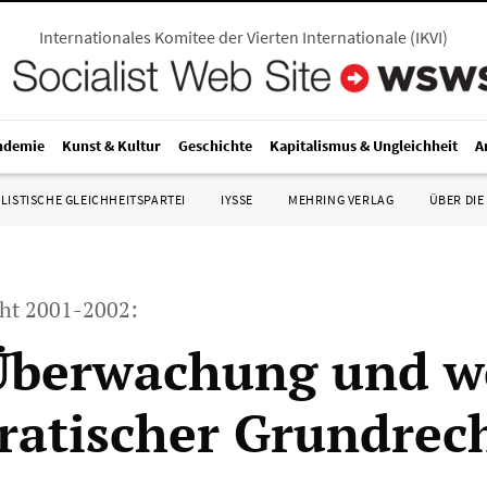
Internationales Komitee der Vierten Internationale
(
IKVI
)
ndemie
Kunst & Kultur
Geschichte
Kapitalismus & Ungleichheit
A
LISTISCHE GLEICHHEITSPARTEI
IYSSE
MEHRING VERLAG
ÜBER DIE
cht 2001-2002:
Überwachung und w
atischer Grundrec