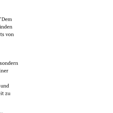
. "Dem
tünden
ts von
, sondern
iner
k und
it zu