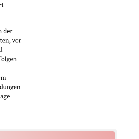
rt
n der
ten, vor
d
folgen
nem
hndungen
rage