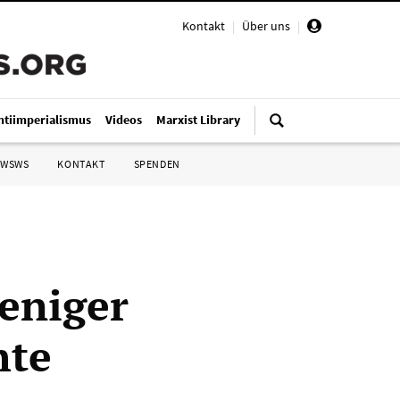
Kontakt
|
Über uns
|
ntiimperialismus
Videos
Marxist Library
 WSWS
KONTAKT
SPENDEN
eniger
hte