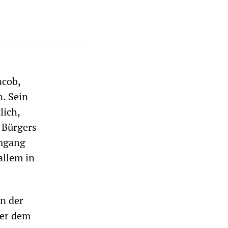
acob,
n. Sein
lich,
 Bürgers
Umgang
allem in
n der
ber dem