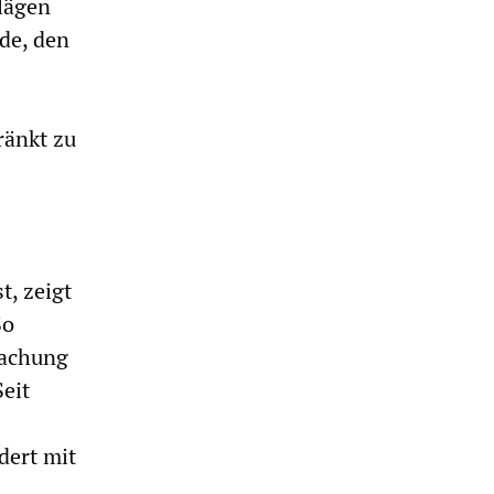
lägen
de, den
ränkt zu
t, zeigt
So
wachung
eit
dert mit