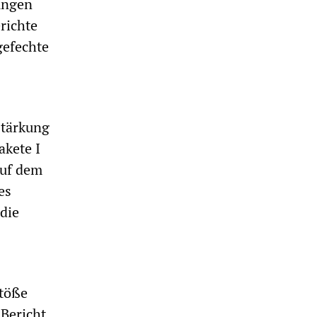
ungen
richte
gefechte
stärkung
akete I
auf dem
es
die
stöße
 Bericht