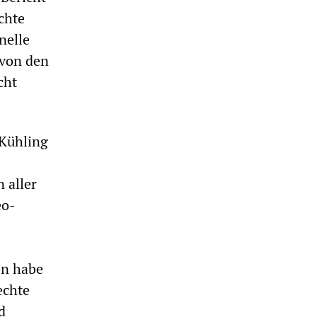
chte
nelle
 von den
cht
 Kühling
 aller
eo-
ren habe
echte
d