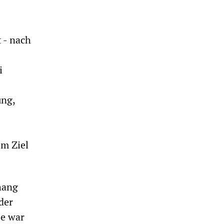
 - nach
i
ung,
em Ziel
hang
der
se war